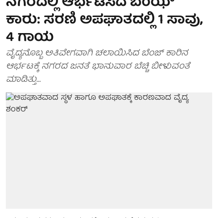
ನಗರದಲ್ಲಿ ಆರ್ಭಟಿಸಿದ ಬೆಂಝ್
ಕಾರು: ಸರಣಿ ಅಪಘಾತದಲ್ಲಿ 1 ಸಾವು,
4 ಗಾಯ
ವೈದ್ಯನೊಬ್ಬ ಅತಿವೇಗವಾಗಿ ಚಲಾಯಿಸಿದ ಬೆಂಜ್ ಕಾರಿನ
ಆರ್ಭಟಕ್ಕೆ ನಗರದ ಜನತೆ ಭಾನುವಾರ ಬೆಚ್ಚಿ ಬೀಳುವಂತೆ
ಮಾಡಿತ್ತು...