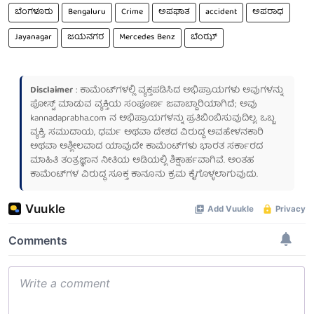
ಬೆಂಗಳೂರು
Bengaluru
Crime
ಅಪಘಾತ
accident
ಅಪರಾಧ
Jayanagar
ಜಯನಗರ
Mercedes Benz
ಬೆಂಝ್
Disclaimer
: ಕಾಮೆಂಟ್‌ಗಳಲ್ಲಿ ವ್ಯಕ್ತಪಡಿಸಿದ ಅಭಿಪ್ರಾಯಗಳು ಅವುಗಳನ್ನು
ಪೋಸ್ಟ್ ಮಾಡುವ ವ್ಯಕ್ತಿಯ ಸಂಪೂರ್ಣ ಜವಾಬ್ದಾರಿಯಾಗಿದೆ; ಅವು
kannadaprabha.com
ನ ಅಭಿಪ್ರಾಯಗಳನ್ನು ಪ್ರತಿಬಿಂಬಿಸುವುದಿಲ್ಲ. ಒಬ್ಬ
ವ್ಯಕ್ತಿ, ಸಮುದಾಯ, ಧರ್ಮ ಅಥವಾ ದೇಶದ ವಿರುದ್ಧ ಅವಹೇಳನಕಾರಿ
ಅಥವಾ ಅಶ್ಲೀಲವಾದ ಯಾವುದೇ ಕಾಮೆಂಟ್‌ಗಳು ಭಾರತ ಸರ್ಕಾರದ
ಮಾಹಿತಿ ತಂತ್ರಜ್ಞಾನ ನೀತಿಯ ಅಡಿಯಲ್ಲಿ ಶಿಕ್ಷಾರ್ಹವಾಗಿವೆ. ಅಂತಹ
ಕಾಮೆಂಟ್‌ಗಳ ವಿರುದ್ಧ ಸೂಕ್ತ ಕಾನೂನು ಕ್ರಮ ಕೈಗೊಳ್ಳಲಾಗುವುದು.