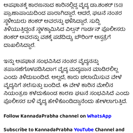
ಅಪಘಾತಕ್ಕೆ ಕಾರಣನಾದ ಕಾರಿನಲ್ಲಿದ್ದ ವೈದ್ಯ ಡಾ.ಶಂಕರ್ (50)
ಪ್ರಾಣಾಪಾಯದಿಂದ ಪಾರಾಗಿದ್ದಾರೆ. ಆದರೆ, ಘಟನೆ ನಂತರ
ಸ್ಥಳೀಯರು ಶಂಕರ್ ಅವರನ್ನು ಥಳಿಸಿದ್ದಾರೆ. ಸುದ್ದಿ
ತಿಳಿಯುತ್ತಿದ್ದಂತೆ ಸ್ಥಳಕ್ಕಾಮಿಸಿದ ವಿಲ್ಸನ್ ಗಾರ್ಡನ್ ಪೊಲೀಸರು
ಶಂಕರ್ ಅವರನ್ನು ವಶಕ್ಕೆ ಪಡೆದಿದ್ದು, ಬೌರಿಂಗ್ ಆಸ್ಪತ್ರೆಗೆ
ದಾಖಲಿಸಿದ್ದಾರೆ.
ಇನ್ನು ಅಪಘಾತ ಸಂಭವಿಸಿದ ನಂತರ ವೈದ್ಯನನ್ನು
ತಪಾಸಣೆಗೊಳಪಡಿಸಿದಾಗ ವೈದ್ಯ ಮದ್ಯಪಾನ ಮಾಡಿರಲಿಲ್ಲ
ಎಂದು ತಿಳಿದುಬಂದಿದೆ. ಅಲ್ಲದೆ, ಕಾರು ಚಲಾಯಿಸುವ ವೇಳೆ
ವೈದ್ಯನಿಗೆ ತಲೆಸುತ್ತು ಬಂದಿದೆ. ಈ ವೇಳೆ ಕಾರಿನ ಮೇಲಿನ
ನಿಯಂತ್ರಣ ಕಳೆದುಕೊಂಡ ಕಾರಣ ಘಟನೆ ಸಂಭವಿಸಿದೆ ಎಂದು
ಪೊಲೀಸರ ಬಳಿ ವೈದ್ಯ ಹೇಳಿಕೊಂಡಿದ್ದಾನೆಂದು ಹೇಳಲಾಗುತ್ತಿದೆ.
Follow KannadaPrabha channel on
WhatsApp
Subscribe to KannadaPrabha
YouTube
Channel and