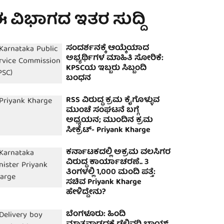
 ವಿಭಾಗದ ಇತರ ಸುದ್ದಿ
ಸಂದರ್ಶನಕ್ಕೆ ಆಯ್ಕೆಯಾದ
ಅಭ್ಯರ್ಥಿಗಳ ಮಾಹಿತಿ ಸೋರಿಕೆ:
KPSCಯ ಇಬ್ಬರು ಸಿಬ್ಬಂದಿ
ಬಂಧನ
RSS ವಿರುದ್ಧ ಕ್ರಮ ಕೈಗೊಳ್ಳುವ
ಮುಂಚೆ ಸಂಘಟನೆ ಬಗ್ಗೆ
ಅಧ್ಯಯನ; ಮುಂದಿನ ಕ್ರಮ
ಸೀಕ್ರೆಟ್- Priyank Kharge
ಕರ್ನಾಟಕದಲ್ಲಿ ಅಕ್ರಮ ವಲಸಿಗರ
ವಿರುದ್ಧ ಕಾರ್ಯಾಚರಣೆ.. 3
ತಿಂಗಳಲ್ಲಿ 1,000 ಮಂದಿ ಪತ್ತೆ:
ಸಚಿವ Priyank Kharge
ಹೇಳಿದ್ದೇನು?
ಬೆಂಗಳೂರು: ಹಿಂದಿ