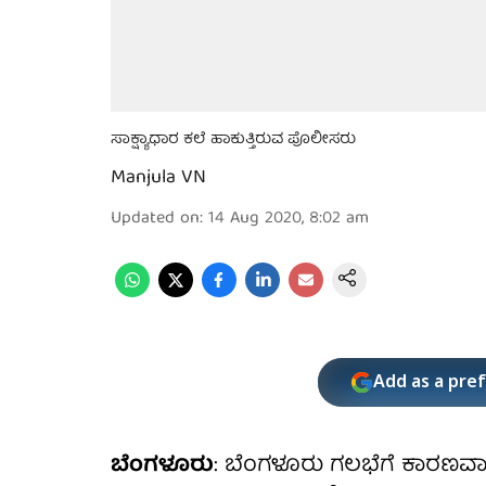
ಸಾಕ್ಷ್ಯಾಧಾರ ಕಲೆ ಹಾಕುತ್ತಿರುವ ಪೊಲೀಸರು
Manjula VN
Updated on
:
14 Aug 2020, 8:02 am
Add as a pre
ಬೆಂಗಳೂರು
: ಬೆಂಗಳೂರು ಗಲಭೆಗೆ ಕಾರಣವಾ