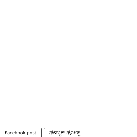
Facebook post
ಫೇಸ್ಬುಕ್ ಪೋಸ್ಟ್