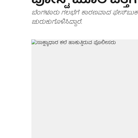
ಪೋಸ್ಟ್ ಮೂಲ ಪತ್ತೆಗ
ಬೆಂಗಳೂರು ಗಲಭೆಗೆ ಕಾರಣವಾದ ಫೇಸ್'ಬುಕ್ 
ಚುರುಕುಗೊಳಿಸಿದ್ದಾರೆ.