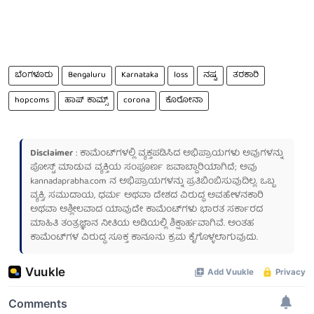
ಬೆಂಗಳೂರು
Bengaluru
Karnataka
loss
ನಷ್ಟ
ತರಕಾರಿ
hopcoms
ಹಾಪ್ ಕಾಮ್ಸ್
corona
ಕೊರೋನಾ
Disclaimer
: ಕಾಮೆಂಟ್‌ಗಳಲ್ಲಿ ವ್ಯಕ್ತಪಡಿಸಿದ ಅಭಿಪ್ರಾಯಗಳು ಅವುಗಳನ್ನು
ಪೋಸ್ಟ್ ಮಾಡುವ ವ್ಯಕ್ತಿಯ ಸಂಪೂರ್ಣ ಜವಾಬ್ದಾರಿಯಾಗಿದೆ; ಅವು
kannadaprabha.com
ನ ಅಭಿಪ್ರಾಯಗಳನ್ನು ಪ್ರತಿಬಿಂಬಿಸುವುದಿಲ್ಲ. ಒಬ್ಬ
ವ್ಯಕ್ತಿ, ಸಮುದಾಯ, ಧರ್ಮ ಅಥವಾ ದೇಶದ ವಿರುದ್ಧ ಅವಹೇಳನಕಾರಿ
ಅಥವಾ ಅಶ್ಲೀಲವಾದ ಯಾವುದೇ ಕಾಮೆಂಟ್‌ಗಳು ಭಾರತ ಸರ್ಕಾರದ
ಮಾಹಿತಿ ತಂತ್ರಜ್ಞಾನ ನೀತಿಯ ಅಡಿಯಲ್ಲಿ ಶಿಕ್ಷಾರ್ಹವಾಗಿವೆ. ಅಂತಹ
ಕಾಮೆಂಟ್‌ಗಳ ವಿರುದ್ಧ ಸೂಕ್ತ ಕಾನೂನು ಕ್ರಮ ಕೈಗೊಳ್ಳಲಾಗುವುದು.