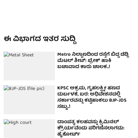
ಈ ವಿಭಾಗದ ಇತರ ಸುದ್ದಿ
Metro ನಿಲ್ದಾಣದಿಂದ ರಸ್ತೆಗೆ ಬಿದ್ದ ಡೆಡ್ಲಿ
ಮೆಟಲ್ ಶೀಟ್: ಬ್ರೇಕ್ ಹಾಕಿ
ಬಚಾವಾದ ಕಾರು ಚಾಲಕ..!
KPSC ಅಕ್ರಮ, ಗೃಹಲಕ್ಷ್ಮೀ ಹಣದ
ದುರ್ಬಳಕೆ, ಬರ: ಅಧಿವೇಶನದಲ್ಲಿ
ಸರ್ಕಾರವನ್ನು ಕಟ್ಟಿಹಾಕಲು BJP-JDS
ಸಜ್ಜು..!
ದಾಂಪತ್ಯ ಕಲಹವನ್ನು ಕ್ರಿಮಿನಲ್
ಕ್ರೌರ್ಯವೆಂದು ಪರಿಗಣಿಸಲಾಗದು:
ಹೈಕೋರ್ಟ್