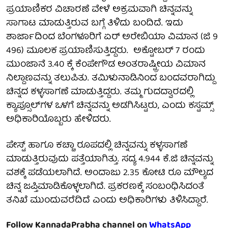
ಪ್ರಯಾಣಿಕರ ವಿಚಾರಣೆ ವೇಳೆ ಅಕ್ರಮವಾಗಿ ಚಿನ್ನವನ್ನು
ಸಾಗಾಟ ಮಾಡುತ್ತಿರುವ ಬಗ್ಗೆ ತಿಳಿದು ಬಂದಿದೆ. ಇದು
ಶಾರ್ಜಾದಿಂದ ಬೆಂಗಳೂರಿಗೆ ಏರ್ ಅರೇಬಿಯಾ ವಿಮಾನ (ಜಿ 9
496) ಮೂಲಕ ಪ್ರಯಾಣಿಸುತ್ತಿದ್ದರು. ಅಕ್ಟೋಬರ್ 7 ರಂದು
ಮುಂಜಾನೆ 3.40 ಕ್ಕೆ ಕೆಂಪೇಗೌಡ ಅಂತರಾಷ್ಟ್ರೀಯ ವಿಮಾನ
ನಿಲ್ದಾಣವನ್ನು ತಲುಪಿತು. ತಮಿಳುನಾಡಿನಿಂದ ಬಂದವರಾಗಿದ್ದು
ಚಿನ್ನದ ಕಳ್ಳಸಾಗಣೆ ಮಾಡುತ್ತಿದ್ದರು. ತಮ್ಮ ಗುದದ್ವಾರದಲ್ಲಿ
ಕ್ಯಾಪ್ಸೂಲ್‌ಗಳ ಒಳಗೆ ಚಿನ್ನವನ್ನು ಅಡಗಿಸಿಟ್ಟರು, ಎಂದು ಕಸ್ಟಮ್ಸ್
ಅಧಿಕಾರಿಯೊಬ್ಬರು ಹೇಳಿದರು.
ಪೇಸ್ಟ್ ಹಾಗೂ ಕಚ್ಚಾ ರೂಪದಲ್ಲಿ ಚಿನ್ನವನ್ನು ಕಳ್ಳಸಾಗಣೆ
ಮಾಡುತ್ತಿರುವುದು ಪತ್ತೆಯಾಗಿತ್ತು. ಸದ್ಯ 4.944 ಕೆ.ಜಿ ಚಿನ್ನವನ್ನು
ವಶಕ್ಕೆ ಪಡೆಯಲಾಗಿದೆ. ಅಂದಾಜು 2.35 ಕೋಟಿ ರೂ ಮೌಲ್ಯದ
ಚಿನ್ನ ಜಪ್ತಿಮಾಡಿಕೊಳ್ಳಲಾಗಿದೆ. ಪ್ರಕರಣಕ್ಕೆ ಸಂಬಂಧಿಸಿದಂತೆ
ತನಿಖೆ ಮುಂದುವರೆದಿದೆ ಎಂದು ಅಧಿಕಾರಿಗಳು ತಿಳಿಸಿದ್ದಾರೆ.
Follow KannadaPrabha channel on
WhatsApp