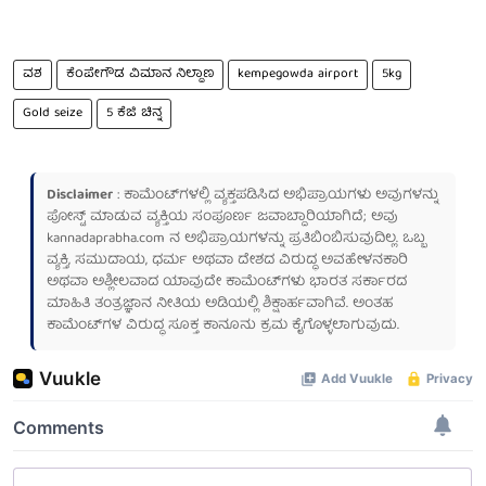
ವಶ
ಕೆಂಪೇಗೌಡ ವಿಮಾನ ನಿಲ್ದಾಣ
kempegowda airport
5kg
Gold seize
5 ಕೆಜಿ ಚಿನ್ನ
Disclaimer
: ಕಾಮೆಂಟ್‌ಗಳಲ್ಲಿ ವ್ಯಕ್ತಪಡಿಸಿದ ಅಭಿಪ್ರಾಯಗಳು ಅವುಗಳನ್ನು
ಪೋಸ್ಟ್ ಮಾಡುವ ವ್ಯಕ್ತಿಯ ಸಂಪೂರ್ಣ ಜವಾಬ್ದಾರಿಯಾಗಿದೆ; ಅವು
kannadaprabha.com
ನ ಅಭಿಪ್ರಾಯಗಳನ್ನು ಪ್ರತಿಬಿಂಬಿಸುವುದಿಲ್ಲ. ಒಬ್ಬ
ವ್ಯಕ್ತಿ, ಸಮುದಾಯ, ಧರ್ಮ ಅಥವಾ ದೇಶದ ವಿರುದ್ಧ ಅವಹೇಳನಕಾರಿ
ಅಥವಾ ಅಶ್ಲೀಲವಾದ ಯಾವುದೇ ಕಾಮೆಂಟ್‌ಗಳು ಭಾರತ ಸರ್ಕಾರದ
ಮಾಹಿತಿ ತಂತ್ರಜ್ಞಾನ ನೀತಿಯ ಅಡಿಯಲ್ಲಿ ಶಿಕ್ಷಾರ್ಹವಾಗಿವೆ. ಅಂತಹ
ಕಾಮೆಂಟ್‌ಗಳ ವಿರುದ್ಧ ಸೂಕ್ತ ಕಾನೂನು ಕ್ರಮ ಕೈಗೊಳ್ಳಲಾಗುವುದು.