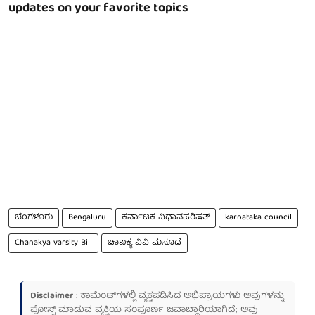
updates on your favorite topics
ಬೆಂಗಳೂರು
Bengaluru
ಕರ್ನಾಟಕ ವಿಧಾನಪರಿಷತ್
karnataka council
Chanakya varsity Bill
ಚಾಣಕ್ಯ ವಿವಿ ಮಸೂದೆ
Disclaimer
: ಕಾಮೆಂಟ್‌ಗಳಲ್ಲಿ ವ್ಯಕ್ತಪಡಿಸಿದ ಅಭಿಪ್ರಾಯಗಳು ಅವುಗಳನ್ನು
ಪೋಸ್ಟ್ ಮಾಡುವ ವ್ಯಕ್ತಿಯ ಸಂಪೂರ್ಣ ಜವಾಬ್ದಾರಿಯಾಗಿದೆ; ಅವು