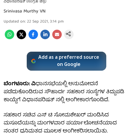
ವಿಧಾನಪರಿಷತ್ (ಸಂಗ್ರಹ ಚಿತ್ರ)
Srinivasa Murthy VN
Updated on
:
22 Sep 2021, 3:14 pm
Add as a preferred source
on Google
ಬೆಂಗಳೂರು: ವಿ
ಧಾನಸಭೆಯಲ್ಲಿ ಅನುಮೋದನೆ
ಪಡೆದುಕೊಂಡಿರುವ ಸೌಹಾರ್ದ ಸಹಕಾರ ಸಂಸ್ಥೆಗಳ ತಿದ್ದುಪಡಿ
ಕಾಯ್ದೆಗೆ ವಿಧಾನಪರಿಷತ್ ನಲ್ಲಿ ಅಂಗೀಕಾರಗೊಂಡಿದೆ.
ಸಹಕಾರ ಸಚಿವ ಎಸ್ ಟಿ ಸೋಮಶೇಖರ್ ಮಂಡಿಸಿದ
ಮಸೂದೆಯನ್ನು ಮಂಗಳವಾರ ಪರ್ಯಾಲೋಚನೆಯಾದ
ನಂತರ ಧ್ವನಿಮತದ ಮೂಲಕ ಅಂಗೀಕರಿಸಲಾಯಿತು.