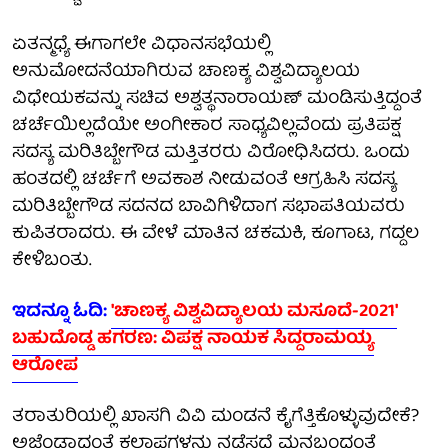
ಏತನ್ಮಧ್ಯೆ ಈಗಾಗಲೇ ವಿಧಾನಸಭೆಯಲ್ಲಿ
ಅನುಮೋದನೆಯಾಗಿರುವ ಚಾಣಕ್ಯ ವಿಶ್ವವಿದ್ಯಾಲಯ
ವಿಧೇಯಕವನ್ನು ಸಚಿವ ಅಶ್ವತ್ಥನಾರಾಯಣ್ ಮಂಡಿಸುತ್ತಿದ್ದಂತೆ
ಚರ್ಚೆಯಿಲ್ಲದೆಯೇ ಅಂಗೀಕಾರ ಸಾಧ್ಯವಿಲ್ಲವೆಂದು ಪ್ರತಿಪಕ್ಷ
ಸದಸ್ಯ ಮರಿತಿಬ್ಬೇಗೌಡ ಮತ್ತಿತರರು ವಿರೋಧಿಸಿದರು. ಒಂದು
ಹಂತದಲ್ಲಿ ಚರ್ಚೆಗೆ ಅವಕಾಶ ನೀಡುವಂತೆ ಆಗ್ರಹಿಸಿ ಸದಸ್ಯ
ಮರಿತಿಬ್ಬೇಗೌಡ ಸದನದ ಬಾವಿಗಿಳಿದಾಗ ಸಭಾಪತಿಯವರು
ಕುಪಿತರಾದರು. ಈ ವೇಳೆ ಮಾತಿನ ಚಕಮಕಿ, ಕೂಗಾಟ, ಗದ್ದಲ
ಕೇಳಿಬಂತು.
ಇದನ್ನೂ ಓದಿ:
'ಚಾಣಕ್ಯ ವಿಶ್ವವಿದ್ಯಾಲಯ ಮಸೂದೆ-2021'
ಬಹುದೊಡ್ಡ ಹಗರಣ: ವಿಪಕ್ಷ ನಾಯಕ ಸಿದ್ದರಾಮಯ್ಯ
ಆರೋಪ
ತರಾತುರಿಯಲ್ಲಿ ಖಾಸಗಿ ವಿವಿ ಮಂಡನೆ ಕೈಗೆತ್ತಿಕೊಳ್ಳುವುದೇಕೆ?
ಅಜೆಂಡಾದಂತೆ ಕಲಾಪಗಳನ್ನು ನಡೆಸದೆ ಮನಬಂದಂತೆ