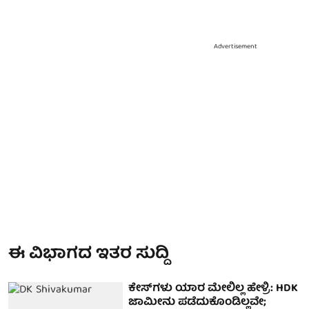
Advertisement
ಈ ವಿಭಾಗದ ಇತರ ಸುದ್ದಿ
ಕೇಸ್‌ಗಳು ಯಾರ ಮೇಲಿಲ್ಲ ಹೇಳ್ರಿ: HDK
ಜಾಮೀನು ಪಡೆದುಕೊಂಡಿಲ್ಲವೇ;