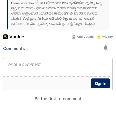
kannadaprabha.com
ನ ಅಭಿಪ್ರಾಯಗಳನ್ನು ಪ್ರತಿಬಿಂಬಿಸುವುದಿಲ್ಲ. ಒಬ್ಬ
ವ್ಯಕ್ತಿ, ಸಮುದಾಯ, ಧರ್ಮ ಅಥವಾ ದೇಶದ ವಿರುದ್ಧ ಅವಹೇಳನಕಾರಿ
ಅಥವಾ ಅಶ್ಲೀಲವಾದ ಯಾವುದೇ ಕಾಮೆಂಟ್‌ಗಳು ಭಾರತ ಸರ್ಕಾರದ
ಮಾಹಿತಿ ತಂತ್ರಜ್ಞಾನ ನೀತಿಯ ಅಡಿಯಲ್ಲಿ ಶಿಕ್ಷಾರ್ಹವಾಗಿವೆ. ಅಂತಹ
ಕಾಮೆಂಟ್‌ಗಳ ವಿರುದ್ಧ ಸೂಕ್ತ ಕಾನೂನು ಕ್ರಮ ಕೈಗೊಳ್ಳಲಾಗುವುದು.