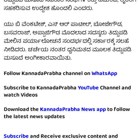
ತಿದ್ದುಪಡಿ ಮಸೂದೆ ಸಹಕಾರ ಸಂಘಗಳ ಕತ್ತು ಹಿಚುಕದೆ, ರೈತರಿಗೆ
ಸಹಕರಿಸುವ ಉದ್ದೇಶ ಹೊಂದಲಿ ಎಂದರು.
ಯು ಬಿ ವೆಂಕಟೇಶ್, ಎಸ್ ಆರ್ ಪಾಟೀಲ್, ಬೋಜೇಗೌಡ,
ಬಸವರಾಜ್, ಅಪ್ಪಾಜಿಗೌಡ ಮೊದಲಾದ ಸದಸ್ಯರು ತಿದ್ದುಪಡಿ
ಮೇಲಿನ ಪರ್ಯಾಲೋಚನೆ ಸಂದರ್ಭದಲ್ಲಿ ಸರ್ಕಾರಕ್ಕೆ ಸಲಹೆ
ನೀಡಿದರು. ಚರ್ಚೆಯ ನಂತರ ಧ್ವನಿಮತದ ಮೂಲಕ ತಿದ್ದುಪಡಿ
ಮಸೂದೆ ಅಂಗೀಕಾರವಾಯಿತು.
Follow KannadaPrabha channel on
WhatsApp
Subscribe to KannadaPrabha
YouTube
Channel and
watch Videos
Download the
KannadaPrabha News app
to follow
the latest news updates
Subscribe
and Receive exclusive content and