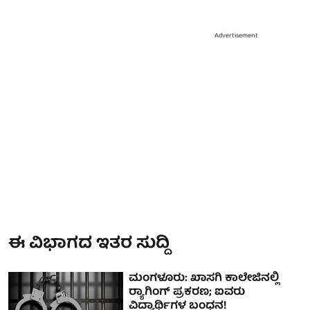
Advertisement
ಈ ವಿಭಾಗದ ಇತರ ಸುದ್ದಿ
ಮಂಗಳೂರು: ಖಾಸಗಿ ಕಾಲೇಜಿನಲ್ಲಿ
ರ‍್ಯಾಗಿಂಗ್ ಪ್ರಕರಣ; ಐವರು
ವಿದ್ಯಾರ್ಥಿಗಳ ಬಂಧನ!