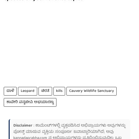
ದಾಳಿ
Leopard
ಚಿರತೆ
kills
Cauvery Wildlife Sanctuary
ಕಾವೇರಿ ವನ್ಯಜೀವಿ ಅಭಯಾರಣ್ಯ
Disclaimer
: ಕಾಮೆಂಟ್‌ಗಳಲ್ಲಿ ವ್ಯಕ್ತಪಡಿಸಿದ ಅಭಿಪ್ರಾಯಗಳು ಅವುಗಳನ್ನು
ಪೋಸ್ಟ್ ಮಾಡುವ ವ್ಯಕ್ತಿಯ ಸಂಪೂರ್ಣ ಜವಾಬ್ದಾರಿಯಾಗಿದೆ; ಅವು
kannadaprabha.com
ನ ಅಭಿಪ್ರಾಯಗಳನ್ನು ಪ್ರತಿಬಿಂಬಿಸುವುದಿಲ್ಲ. ಒಬ್ಬ