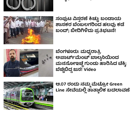
ಸಂಪುಟ ವಿಸ್ತರಣೆ ಕಿಚ್ಚು: ಬಂಡಾಯ
ಶಾಸಕರ ಬೆಂಬಲಗರಿಂದ ಹಲವು ಕಡೆ
ಬಂದ್; ಬೀದಿಗಿಳಿದು ಪ್ರತಿಭಟನೆ!
ಬೆಂಗಳೂರು: ಮಧ್ಯರಾತ್ರಿ
ಅಪಾರ್ಟ್‌ಮೆಂಟ್‌ ಬಾಲ್ಕನಿಯಿಂದ
ಮನಸೋಇಚ್ಛೆ ಗುಂಡು ಹಾರಿಸಿದ ಟೆಕ್ಕಿ;
ಬೆಚ್ಚಿಬಿದ್ದ ಜನ! Video
ಆ.07 ರಂದು ನಮ್ಮ ಮೆಟ್ರೋ Green
Line ಸೇವೆಯಲ್ಲಿ ತಾತ್ಕಾಲಿಕ ಬದಲಾವಣೆ