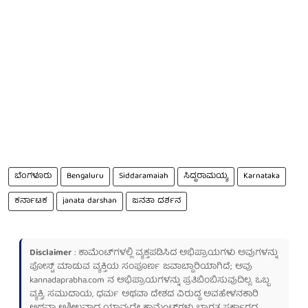
ಬೆಂಗಳೂರು
Bengaluru
Siddaramaiah
ಸಿದ್ದರಾಮಯ್ಯ
Karnataka
ಕರ್ನಾಟಕ
janata darshan
ಜನತಾ ದರ್ಶನ
Disclaimer
: ಕಾಮೆಂಟ್‌ಗಳಲ್ಲಿ ವ್ಯಕ್ತಪಡಿಸಿದ ಅಭಿಪ್ರಾಯಗಳು ಅವುಗಳನ್ನು
ಪೋಸ್ಟ್ ಮಾಡುವ ವ್ಯಕ್ತಿಯ ಸಂಪೂರ್ಣ ಜವಾಬ್ದಾರಿಯಾಗಿದೆ; ಅವು
kannadaprabha.com
ನ ಅಭಿಪ್ರಾಯಗಳನ್ನು ಪ್ರತಿಬಿಂಬಿಸುವುದಿಲ್ಲ. ಒಬ್ಬ
ವ್ಯಕ್ತಿ, ಸಮುದಾಯ, ಧರ್ಮ ಅಥವಾ ದೇಶದ ವಿರುದ್ಧ ಅವಹೇಳನಕಾರಿ