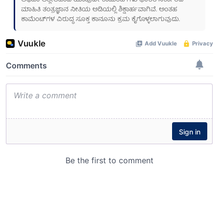
ಅಥವಾ ಅಶ್ಲೀಲವಾದ ಯಾವುದೇ ಕಾಮೆಂಟ್‌ಗಳು ಭಾರತ ಸರ್ಕಾರದ
ಮಾಹಿತಿ ತಂತ್ರಜ್ಞಾನ ನೀತಿಯ ಅಡಿಯಲ್ಲಿ ಶಿಕ್ಷಾರ್ಹವಾಗಿವೆ. ಅಂತಹ
ಕಾಮೆಂಟ್‌ಗಳ ವಿರುದ್ಧ ಸೂಕ್ತ ಕಾನೂನು ಕ್ರಮ ಕೈಗೊಳ್ಳಲಾಗುವುದು.