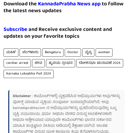
Download the
KannadaPrabha News app
to follow
the latest news updates
Subscribe
and Receive exclusive content and
updates on your favorite topics
ಮಹಿಳೆ
ಬೆಂಗಳೂರು
Bengaluru
Doctor
ವೈದ್ಯ
woman
cardiac arrest
ಜೀವ
ಹೃದಯ ಸ್ತಂಭನ
ಲೋಕಸಭಾ ಚುನಾವಣೆ 2024
Karnaka Loksabha Poll 2024
Disclaimer
: ಕಾಮೆಂಟ್‌ಗಳಲ್ಲಿ ವ್ಯಕ್ತಪಡಿಸಿದ ಅಭಿಪ್ರಾಯಗಳು ಅವುಗಳನ್ನು
ಪೋಸ್ಟ್ ಮಾಡುವ ವ್ಯಕ್ತಿಯ ಸಂಪೂರ್ಣ ಜವಾಬ್ದಾರಿಯಾಗಿದೆ; ಅವು
kannadaprabha.com
ನ ಅಭಿಪ್ರಾಯಗಳನ್ನು ಪ್ರತಿಬಿಂಬಿಸುವುದಿಲ್ಲ. ಒಬ್ಬ
ವ್ಯಕ್ತಿ, ಸಮುದಾಯ, ಧರ್ಮ ಅಥವಾ ದೇಶದ ವಿರುದ್ಧ ಅವಹೇಳನಕಾರಿ
ಅಥವಾ ಅಶ್ಲೀಲವಾದ ಯಾವುದೇ ಕಾಮೆಂಟ್‌ಗಳು ಭಾರತ ಸರ್ಕಾರದ
ಮಾಹಿತಿ ತಂತ್ರಜ್ಞಾನ ನೀತಿಯ ಅಡಿಯಲ್ಲಿ ಶಿಕ್ಷಾರ್ಹವಾಗಿವೆ. ಅಂತಹ
ಕಾಮೆಂಟ್‌ಗಳ ವಿರುದ್ಧ ಸೂಕ್ತ ಕಾನೂನು ಕ್ರಮ ಕೈಗೊಳ್ಳಲಾಗುವುದು.