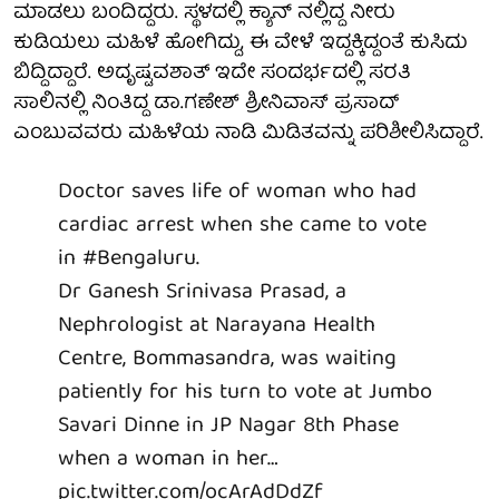
ಮಾಡಲು ಬಂದಿದ್ದರು. ಸ್ಥಳದಲ್ಲಿ ಕ್ಯಾನ್ ನಲ್ಲಿದ್ದ ನೀರು
ಕುಡಿಯಲು ಮಹಿಳೆ ಹೋಗಿದ್ದು, ಈ ವೇಳೆ ಇದ್ದಕ್ಕಿದ್ದಂತೆ ಕುಸಿದು
ಬಿದ್ದಿದ್ದಾರೆ. ಅದೃಷ್ಟವಶಾತ್ ಇದೇ ಸಂದರ್ಭದಲ್ಲಿ ಸರತಿ
ಸಾಲಿನಲ್ಲಿ ನಿಂತಿದ್ದ ಡಾ.ಗಣೇಶ್ ಶ್ರೀನಿವಾಸ್ ಪ್ರಸಾದ್
ಎಂಬುವವರು ಮಹಿಳೆಯ ನಾಡಿ ಮಿಡಿತವನ್ನು ಪರಿಶೀಲಿಸಿದ್ದಾರೆ.
Doctor saves life of woman who had
cardiac arrest when she came to vote
in
#Bengaluru
.
Dr Ganesh Srinivasa Prasad, a
Nephrologist at Narayana Health
Centre, Bommasandra, was waiting
patiently for his turn to vote at Jumbo
Savari Dinne in JP Nagar 8th Phase
when a woman in her…
pic.twitter.com/ocArAdDdZf