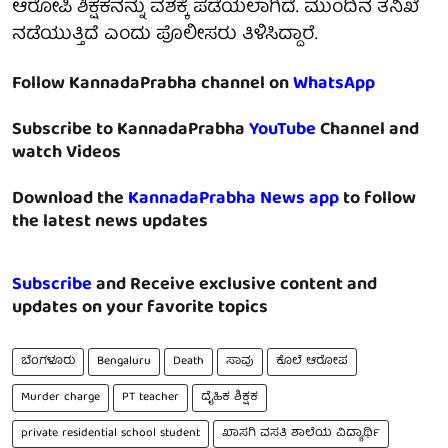
ಆರೋಪಿ ಶಿಕ್ಷಕನನ್ನು ವಶಕ್ಕೆ ಪಡೆಯಲಾಗಿದೆ. ಮುಂದಿನ ತನಿಖೆ
ನಡೆಯುತ್ತಿದೆ ಎಂದು ಪೊಲೀಸರು ತಿಳಿಸಿದ್ದಾರೆ.
Follow KannadaPrabha channel on
WhatsApp
Subscribe to KannadaPrabha
YouTube
Channel and
watch Videos
Download the
KannadaPrabha News app
to follow
the latest news updates
Subscribe
and Receive exclusive content and
updates on your favorite topics
ಬೆಂಗಳೂರು
Bengaluru
Death
ಸಾವು
ಕೊಲೆ ಆರೋಪ
Murder charge
PT teacher
ದೈಹಿಕ ಶಿಕ್ಷಕ
private residential school student
ಖಾಸಗಿ ವಸತಿ ಶಾಲೆಯ ವಿದ್ಯಾರ್ಥಿ