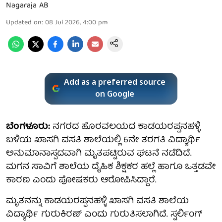
Nagaraja AB
Updated on
:
08 Jul 2026, 4:00 pm
Add as a preferred source
on Google
ಬೆಂಗಳೂರು:
ನಗರದ ಹೊರವಲಯದ ಕಾಡಯರಪ್ಪನಹಳ್ಳಿ
ಬಳಿಯ ಖಾಸಗಿ ವಸತಿ ಶಾಲೆಯಲ್ಲಿ 6ನೇ ತರಗತಿ ವಿದ್ಯಾರ್ಥಿ
ಅನುಮಾನಾಸ್ಪದವಾಗಿ ಮೃತಪಟ್ಟಿರುವ ಘಟನೆ ನಡೆದಿದೆ.
ಮಗನ ಸಾವಿಗೆ ಶಾಲೆಯ ದೈಹಿಕ ಶಿಕ್ಷಕರ ಹಲ್ಲೆ ಹಾಗೂ ಒತ್ತಡವೇ
ಕಾರಣ ಎಂದು ಪೋಷಕರು ಆರೋಪಿಸಿದ್ದಾರೆ.
ಮೃತನನ್ನು ಕಾಡಯರಪ್ಪನಹಳ್ಳಿ ಖಾಸಗಿ ವಸತಿ ಶಾಲೆಯ
ವಿದ್ಯಾರ್ಥಿ ಗುರುಕಿರಣ್ ಎಂದು ಗುರುತಿಸಲಾಗಿದೆ. ಸ್ಟರ್ಲಿಂಗ್