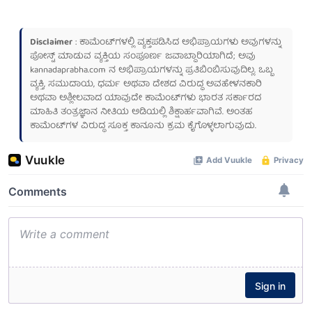
Disclaimer
: ಕಾಮೆಂಟ್‌ಗಳಲ್ಲಿ ವ್ಯಕ್ತಪಡಿಸಿದ ಅಭಿಪ್ರಾಯಗಳು ಅವುಗಳನ್ನು
ಪೋಸ್ಟ್ ಮಾಡುವ ವ್ಯಕ್ತಿಯ ಸಂಪೂರ್ಣ ಜವಾಬ್ದಾರಿಯಾಗಿದೆ; ಅವು
kannadaprabha.com
ನ ಅಭಿಪ್ರಾಯಗಳನ್ನು ಪ್ರತಿಬಿಂಬಿಸುವುದಿಲ್ಲ. ಒಬ್ಬ
ವ್ಯಕ್ತಿ, ಸಮುದಾಯ, ಧರ್ಮ ಅಥವಾ ದೇಶದ ವಿರುದ್ಧ ಅವಹೇಳನಕಾರಿ
ಅಥವಾ ಅಶ್ಲೀಲವಾದ ಯಾವುದೇ ಕಾಮೆಂಟ್‌ಗಳು ಭಾರತ ಸರ್ಕಾರದ
ಮಾಹಿತಿ ತಂತ್ರಜ್ಞಾನ ನೀತಿಯ ಅಡಿಯಲ್ಲಿ ಶಿಕ್ಷಾರ್ಹವಾಗಿವೆ. ಅಂತಹ
ಕಾಮೆಂಟ್‌ಗಳ ವಿರುದ್ಧ ಸೂಕ್ತ ಕಾನೂನು ಕ್ರಮ ಕೈಗೊಳ್ಳಲಾಗುವುದು.