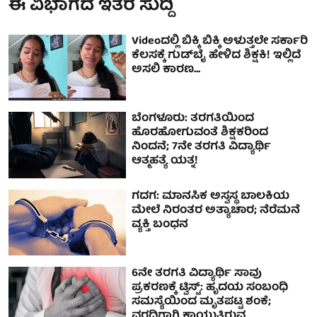
ಈ ವಿಭಾಗದ ಇತರ ಸುದ್ದಿ
Videoದಲ್ಲಿ ಬಿಕ್ಕಿ ಬಿಕ್ಕಿ ಅಳುತ್ತಲೇ ಸರ್ಕಾರಿ
ಕೆಲಸಕ್ಕೆ ಗುಡ್​ಬೈ ಹೇಳಿದ ಶಿಕ್ಷಕಿ! ಇಲ್ಲಿದೆ
ಅಸಲಿ ಕಾರಣ...
ಬೆಂಗಳೂರು: ತರಗತಿಯಿಂದ
ಹೊರಹೋಗುವಂತೆ ಶಿಕ್ಷಕರಿಂದ
ನಿಂದನೆ; 7ನೇ ತರಗತಿ ವಿದ್ಯಾರ್ಥಿ
ಆತ್ಮಹತ್ಯೆ ಯತ್ನ!
ಗದಗ: ಮಾನಸಿಕ ಅಸ್ವಸ್ಥ ಬಾಲಕಿಯ
ಮೇಲೆ ನಿರಂತರ ಅತ್ಯಾಚಾರ; ನೆರೆಮನೆ
ವ್ಯಕ್ತಿ ಬಂಧನ
6ನೇ ತರಗತಿ ವಿದ್ಯಾರ್ಥಿ ಸಾವು
ಪ್ರಕರಣಕ್ಕೆ ಟ್ವಿಸ್ಟ್: ಹೃದಯ ಸಂಬಂಧಿ
ಸಮಸ್ಯೆಯಿಂದ ಮೃತಪಟ್ಟ ಶಂಕೆ;
ವರದಿಗಾಗಿ ಕಾಯುತ್ತಿರುವ