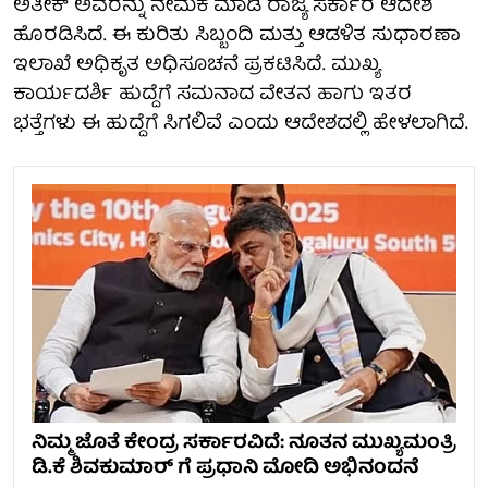
ಅತೀಕ್ ಅವರನ್ನು ನೇಮಕ ಮಾಡಿ ರಾಜ್ಯ ಸರ್ಕಾರ ಆದೇಶ
ಹೊರಡಿಸಿದೆ. ಈ ಕುರಿತು ಸಿಬ್ಬಂದಿ ಮತ್ತು ಆಡಳಿತ ಸುಧಾರಣಾ
ಇಲಾಖೆ ಅಧಿಕೃತ ಅಧಿಸೂಚನೆ ಪ್ರಕಟಿಸಿದೆ. ಮುಖ್ಯ
ಕಾರ್ಯದರ್ಶಿ ಹುದ್ದೆಗೆ ಸಮನಾದ ವೇತನ ಹಾಗು ಇತರ
ಭತ್ತೆಗಳು ಈ ಹುದ್ದೆಗೆ ಸಿಗಲಿವೆ ಎಂದು ಆದೇಶದಲ್ಲಿ ಹೇಳಲಾಗಿದೆ.
ನಿಮ್ಮ ಜೊತೆ ಕೇಂದ್ರ ಸರ್ಕಾರವಿದೆ: ನೂತನ ಮುಖ್ಯಮಂತ್ರಿ
ಡಿ.ಕೆ ಶಿವಕುಮಾರ್ ಗೆ ಪ್ರಧಾನಿ ಮೋದಿ ಅಭಿನಂದನೆ