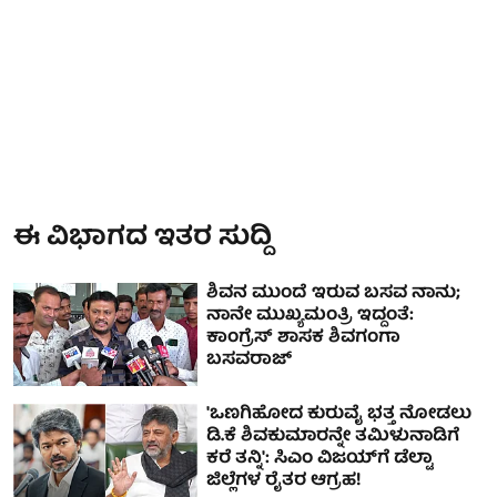
ಈ ವಿಭಾಗದ ಇತರ ಸುದ್ದಿ
ಶಿವನ ಮುಂದೆ ಇರುವ ಬಸವ ನಾನು;
ನಾನೇ ಮುಖ್ಯಮಂತ್ರಿ ಇದ್ದಂತೆ:
ಕಾಂಗ್ರೆಸ್ ಶಾಸಕ ಶಿವಗಂಗಾ
ಬಸವರಾಜ್
'ಒಣಗಿಹೋದ ಕುರುವೈ ಭತ್ತ ನೋಡಲು
ಡಿ.ಕೆ ಶಿವಕುಮಾರನ್ನೇ ತಮಿಳುನಾಡಿಗೆ
ಕರೆ ತನ್ನಿ': ಸಿಎಂ ವಿಜಯ್‌ಗೆ ಡೆಲ್ಟಾ
ಜಿಲ್ಲೆಗಳ ರೈತರ ಆಗ್ರಹ!