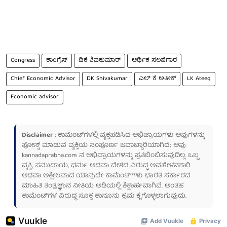
Congress
ಕಾಂಗ್ರೆಸ್
ಡಿಕೆ ಶಿವಕುಮಾರ್
ಆರ್ಥಿಕ ಸಲಹೆಗಾರ
Chief Economic Advisor
‪DK Shivakumar
ಎಲ್ ಕೆ ಅತೀಕ್
LK Ateeq
Economic advisor
Disclaimer
: ಕಾಮೆಂಟ್‌ಗಳಲ್ಲಿ ವ್ಯಕ್ತಪಡಿಸಿದ ಅಭಿಪ್ರಾಯಗಳು ಅವುಗಳನ್ನು
ಪೋಸ್ಟ್ ಮಾಡುವ ವ್ಯಕ್ತಿಯ ಸಂಪೂರ್ಣ ಜವಾಬ್ದಾರಿಯಾಗಿದೆ; ಅವು
kannadaprabha.com
ನ ಅಭಿಪ್ರಾಯಗಳನ್ನು ಪ್ರತಿಬಿಂಬಿಸುವುದಿಲ್ಲ. ಒಬ್ಬ
ವ್ಯಕ್ತಿ, ಸಮುದಾಯ, ಧರ್ಮ ಅಥವಾ ದೇಶದ ವಿರುದ್ಧ ಅವಹೇಳನಕಾರಿ
ಅಥವಾ ಅಶ್ಲೀಲವಾದ ಯಾವುದೇ ಕಾಮೆಂಟ್‌ಗಳು ಭಾರತ ಸರ್ಕಾರದ
ಮಾಹಿತಿ ತಂತ್ರಜ್ಞಾನ ನೀತಿಯ ಅಡಿಯಲ್ಲಿ ಶಿಕ್ಷಾರ್ಹವಾಗಿವೆ. ಅಂತಹ
ಕಾಮೆಂಟ್‌ಗಳ ವಿರುದ್ಧ ಸೂಕ್ತ ಕಾನೂನು ಕ್ರಮ ಕೈಗೊಳ್ಳಲಾಗುವುದು.