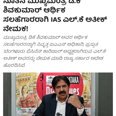
ನೂತನ ಮುಖ್ಯಮಂತ್ರಿ ಡಿ.ಕೆ
ಶಿವಕುಮಾರ್ ಆರ್ಥಿಕ
ಸಲಹೆಗಾರರಾಗಿ IAS ಎಲ್.ಕೆ ಅತೀಕ್
ನೇಮಕ!
ಮುಖ್ಯಮಂತ್ರಿ ಡಿಕೆ ಶಿವಕುಮಾರ್ ಅವರ ಆರ್ಥಿಕ
ಸಲಹೆಗಾರರನ್ನಾಗಿ ನಿವೃತ್ತ ಐಎಎಸ್ ಅಧಿಕಾರಿ, ಪ್ರಸ್ತುತ
'ಬೆಂಗಳೂರು ಬಿಸಿನೆಸ್ ಕಾರಿಡಾರ್' ಅಧ್ಯಕ್ಷರಾಗಿರುವ ಎಲ್.ಕೆ
ಅತೀಕ್ ಅವರನ್ನು ನೇಮಕ ಮಾಡಿ ರಾಜ್ಯ ಸರ್ಕಾರ ಆದೇಶ
ಹೊರಡಿಸಿದೆ.