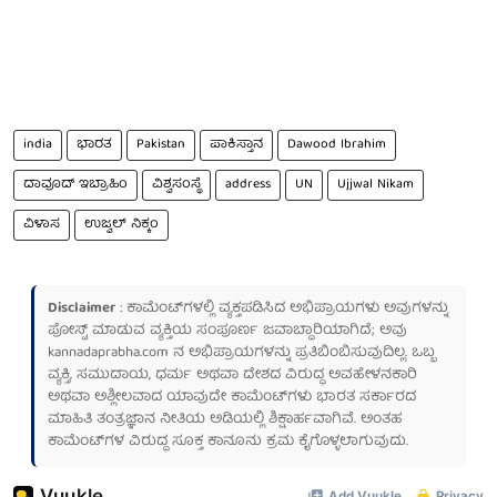
india
ಭಾರತ
Pakistan
ಪಾಕಿಸ್ತಾನ
Dawood Ibrahim
ದಾವೂದ್ ಇಬ್ರಾಹಿಂ
ವಿಶ್ವಸಂಸ್ಥೆ
address
UN
Ujjwal Nikam
ವಿಳಾಸ
ಉಜ್ವಲ್ ನಿಕ್ಕಂ
Disclaimer
: ಕಾಮೆಂಟ್‌ಗಳಲ್ಲಿ ವ್ಯಕ್ತಪಡಿಸಿದ ಅಭಿಪ್ರಾಯಗಳು ಅವುಗಳನ್ನು
ಪೋಸ್ಟ್ ಮಾಡುವ ವ್ಯಕ್ತಿಯ ಸಂಪೂರ್ಣ ಜವಾಬ್ದಾರಿಯಾಗಿದೆ; ಅವು
kannadaprabha.com
ನ ಅಭಿಪ್ರಾಯಗಳನ್ನು ಪ್ರತಿಬಿಂಬಿಸುವುದಿಲ್ಲ. ಒಬ್ಬ
ವ್ಯಕ್ತಿ, ಸಮುದಾಯ, ಧರ್ಮ ಅಥವಾ ದೇಶದ ವಿರುದ್ಧ ಅವಹೇಳನಕಾರಿ
ಅಥವಾ ಅಶ್ಲೀಲವಾದ ಯಾವುದೇ ಕಾಮೆಂಟ್‌ಗಳು ಭಾರತ ಸರ್ಕಾರದ
ಮಾಹಿತಿ ತಂತ್ರಜ್ಞಾನ ನೀತಿಯ ಅಡಿಯಲ್ಲಿ ಶಿಕ್ಷಾರ್ಹವಾಗಿವೆ. ಅಂತಹ
ಕಾಮೆಂಟ್‌ಗಳ ವಿರುದ್ಧ ಸೂಕ್ತ ಕಾನೂನು ಕ್ರಮ ಕೈಗೊಳ್ಳಲಾಗುವುದು.