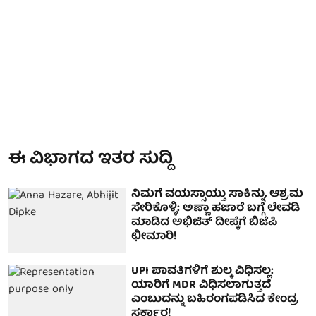
ಈ ವಿಭಾಗದ ಇತರ ಸುದ್ದಿ
ನಿಮಗೆ ವಯಸ್ಸಾಯ್ತು ಸಾಕಿನ್ನು, ಆಶ್ರಮ
ಸೇರಿಕೊಳ್ಳಿ: ಅಣ್ಣಾ ಹಜಾರೆ ಬಗ್ಗೆ ಲೇವಡಿ
ಮಾಡಿದ ಅಭಿಜಿತ್ ದೀಪ್ಕೆಗೆ ಬಿಜೆಪಿ
ಛೀಮಾರಿ!
UPI ಪಾವತಿಗಳಿಗೆ ಶುಲ್ಕ ವಿಧಿಸಲ್ಲ:
ಯಾರಿಗೆ MDR ವಿಧಿಸಲಾಗುತ್ತದೆ
ಎಂಬುದನ್ನು ಬಹಿರಂಗಪಡಿಸಿದ ಕೇಂದ್ರ
ಸರ್ಕಾರ!