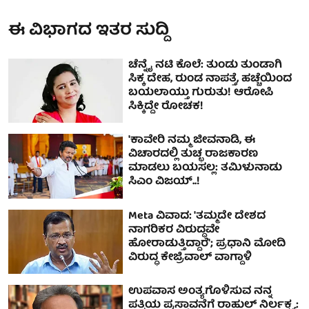
ಈ ವಿಭಾಗದ ಇತರ ಸುದ್ದಿ
ಚೆನ್ನೈ ನಟಿ ಕೊಲೆ: ತುಂಡು ತುಂಡಾಗಿ
ಸಿಕ್ಕ ದೇಹ, ರುಂಡ ನಾಪತ್ತೆ, ಹಚ್ಚೆಯಿಂದ
ಬಯಲಾಯ್ತು ಗುರುತು! ಆರೋಪಿ
ಸಿಕ್ಕಿದ್ದೇ ರೋಚಕ!
'ಕಾವೇರಿ ನಮ್ಮ ಜೀವನಾಡಿ, ಈ
ವಿಚಾರದಲ್ಲಿ ತುಚ್ಛ ರಾಜಕಾರಣ
ಮಾಡಲು ಬಯಸಲ್ಲ: ತಮಿಳುನಾಡು
ಸಿಎಂ ವಿಜಯ್..!
Meta ವಿವಾದ: 'ತಮ್ಮದೇ ದೇಶದ
ನಾಗರಿಕರ ವಿರುದ್ಧವೇ
ಹೋರಾಡುತ್ತಿದ್ದಾರೆ'; ಪ್ರಧಾನಿ ಮೋದಿ
ವಿರುದ್ಧ ಕೇಜ್ರಿವಾಲ್‌ ವಾಗ್ದಾಳಿ
ಉಪವಾಸ ಅಂತ್ಯಗೊಳಿಸುವ ನನ್ನ
ಪತ್ನಿಯ ಪ್ರಸ್ತಾವನೆಗೆ ರಾಹುಲ್ ನಿರ್ಲಕ್ಷ್ಯ: