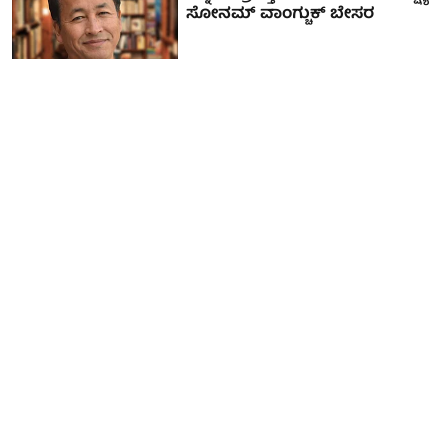
ಸೋನಮ್ ವಾಂಗ್ಚುಕ್ ಬೇಸರ