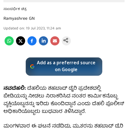
ಸಾಂದರ್ಭಿಕ ಚಿತ್ರ
Ramyashree GN
Updated on
:
19 Jul 2023, 11:24 am
Add as a preferred source
on Google
ನವದೆಹಲಿ:
ದೆಹಲಿಯ ಶಹಬಾದ್ ಡೈರಿ ಪ್ರದೇಶದಲ್ಲಿ
ಬೀಡಿಯನ್ನು ನೀಡಲು ನಿರಾಕರಿಸಿದ ನಂತರ ಕಾರ್ಮಿಕನೊಬ್ಬ
ವ್ಯಕ್ತಿಯೊಬ್ಬನನ್ನು ಇರಿದು ಕೊಂದಿದ್ದಾನೆ ಎಂದು ದೆಹಲಿ ಪೊಲೀಸ್
ಅಧಿಕಾರಿಯೊಬ್ಬರು ಬುಧವಾರ ತಿಳಿಸಿದ್ದಾರೆ.
ಮಂಗಳವಾರ ಈ ಘಟನೆ ನಡೆದಿದ್ದು, ಮೃತರನ್ನು ಶಹಬಾದ್ ಡೈರಿ