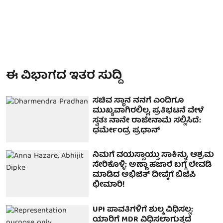
ಈ ವಿಭಾಗದ ಇತರ ಸುದ್ದಿ
ಸಚಿವ ಸ್ಥಾನ ನನಗೆ ಎಂದಿಗೂ
ಮುಖ್ಯವಾಗಿರಲಿಲ್ಲ, ಪ್ರತಿಭಟನೆ ವೇಳೆ
ಸ್ವತಃ ನಾನೇ ರಾಜೀನಾಮೆ ಸಲ್ಲಿಸಿದೆ:
ಧರ್ಮೇಂದ್ರ ಪ್ರಧಾನ್
ನಿಮಗೆ ವಯಸ್ಸಾಯ್ತು ಸಾಕಿನ್ನು, ಆಶ್ರಮ
ಸೇರಿಕೊಳ್ಳಿ: ಅಣ್ಣಾ ಹಜಾರೆ ಬಗ್ಗೆ ಲೇವಡಿ
ಮಾಡಿದ ಅಭಿಜಿತ್ ದೀಪ್ಕೆಗೆ ಬಿಜೆಪಿ
ಛೀಮಾರಿ!
UPI ಪಾವತಿಗಳಿಗೆ ಶುಲ್ಕ ವಿಧಿಸಲ್ಲ:
ಯಾರಿಗೆ MDR ವಿಧಿಸಲಾಗುತ್ತದೆ