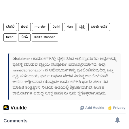
ದೆಹಲಿ
ಕೊಲೆ
murder
Delhi
Man
ವ್ಯಕ್ತಿ
ಚಾಕು ಇರಿತ
beedi
ಬೀಡಿ
Knife stabbed
Disclaimer
: ಕಾಮೆಂಟ್‌ಗಳಲ್ಲಿ ವ್ಯಕ್ತಪಡಿಸಿದ ಅಭಿಪ್ರಾಯಗಳು ಅವುಗಳನ್ನು
ಪೋಸ್ಟ್ ಮಾಡುವ ವ್ಯಕ್ತಿಯ ಸಂಪೂರ್ಣ ಜವಾಬ್ದಾರಿಯಾಗಿದೆ; ಅವು
kannadaprabha.com
ನ ಅಭಿಪ್ರಾಯಗಳನ್ನು ಪ್ರತಿಬಿಂಬಿಸುವುದಿಲ್ಲ. ಒಬ್ಬ
ವ್ಯಕ್ತಿ, ಸಮುದಾಯ, ಧರ್ಮ ಅಥವಾ ದೇಶದ ವಿರುದ್ಧ ಅವಹೇಳನಕಾರಿ
ಅಥವಾ ಅಶ್ಲೀಲವಾದ ಯಾವುದೇ ಕಾಮೆಂಟ್‌ಗಳು ಭಾರತ ಸರ್ಕಾರದ
ಮಾಹಿತಿ ತಂತ್ರಜ್ಞಾನ ನೀತಿಯ ಅಡಿಯಲ್ಲಿ ಶಿಕ್ಷಾರ್ಹವಾಗಿವೆ. ಅಂತಹ
ಕಾಮೆಂಟ್‌ಗಳ ವಿರುದ್ಧ ಸೂಕ್ತ ಕಾನೂನು ಕ್ರಮ ಕೈಗೊಳ್ಳಲಾಗುವುದು.