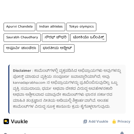
Apurvi Chandela
Indian athletes
Tokyo olympics
Saurabh Chaudhary
ಸೌರಭ್ ಚೌಧರಿ
ಟೋಕಿಯೊ ಒಲಿಂಪಿಕ್ಸ್
ಅಪೂರ್ವಿ ಚಾಂಡೆಲಾ
ಭಾರತೀಯ ಅಥ್ಲೀಟ್
Disclaimer
: ಕಾಮೆಂಟ್‌ಗಳಲ್ಲಿ ವ್ಯಕ್ತಪಡಿಸಿದ ಅಭಿಪ್ರಾಯಗಳು ಅವುಗಳನ್ನು
ಪೋಸ್ಟ್ ಮಾಡುವ ವ್ಯಕ್ತಿಯ ಸಂಪೂರ್ಣ ಜವಾಬ್ದಾರಿಯಾಗಿದೆ; ಅವು
kannadaprabha.com
ನ ಅಭಿಪ್ರಾಯಗಳನ್ನು ಪ್ರತಿಬಿಂಬಿಸುವುದಿಲ್ಲ. ಒಬ್ಬ
ವ್ಯಕ್ತಿ, ಸಮುದಾಯ, ಧರ್ಮ ಅಥವಾ ದೇಶದ ವಿರುದ್ಧ ಅವಹೇಳನಕಾರಿ
ಅಥವಾ ಅಶ್ಲೀಲವಾದ ಯಾವುದೇ ಕಾಮೆಂಟ್‌ಗಳು ಭಾರತ ಸರ್ಕಾರದ
ಮಾಹಿತಿ ತಂತ್ರಜ್ಞಾನ ನೀತಿಯ ಅಡಿಯಲ್ಲಿ ಶಿಕ್ಷಾರ್ಹವಾಗಿವೆ. ಅಂತಹ
ಕಾಮೆಂಟ್‌ಗಳ ವಿರುದ್ಧ ಸೂಕ್ತ ಕಾನೂನು ಕ್ರಮ ಕೈಗೊಳ್ಳಲಾಗುವುದು.