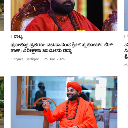
ರಾಜ್ಯ
ಪೋಕ್ಸೋ ಪ್ರಕರಣ: ವಚನಾನಂದ ಶ್ರೀಗೆ ಹೈಕೋರ್ಟ್​ ಬಿಗ್
ಹ
ಶಾಕ್; ನಿರೀಕ್ಷಣಾ ಜಾಮೀನು ರದ್ದು
ಸ
ಶ
Lingaraj Badiger
25 Jun 2026
M