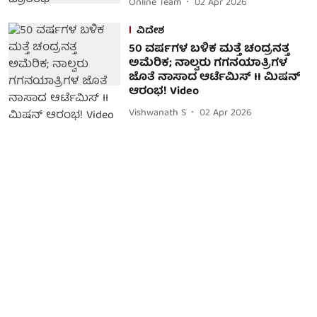
Online Team
02 Apr 2026
ವಿದೇಶ
50 ವರ್ಷಗಳ ಬಳಿಕ ಮತ್ತೆ ಚಂದ್ರನತ್ತ
ಅಮೆರಿಕ; ನಾಲ್ವರು ಗಗನಯಾತ್ರಿಗಳ
ಜೊತೆ ನಾಸಾದ ಆರ್ಟೆಮಿಸ್ II ಮಿಷನ್
ಆರಂಭ! Video
Vishwanath S
02 Apr 2026