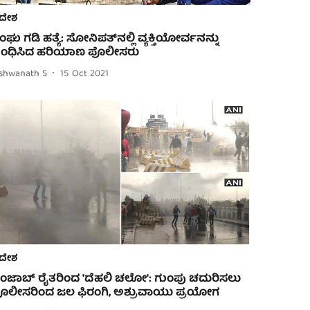
ದೇಶ
ಿಂಘು ಗಡಿ ಹತ್ಯೆ: ಸೋನಿಪತ್‌ನಲ್ಲಿ ವ್ಯಕ್ತಿಯೋರ್ವನನ್ನು
ಂಧಿಸಿದ ಹರಿಯಾಣ ಪೊಲೀಸರು
ishwanath S
15 Oct 2021
ದೇಶ
ಂಜಾಬ್ ರೈತರಿಂದ 'ದೆಹಲಿ ಚಲೋ': ಗುಂಪು ಚದುರಿಸಲು
ೊಲೀಸರಿಂದ ಜಲ ಫಿರಂಗಿ, ಅಶ್ರುವಾಯು ಪ್ರಯೋಗ