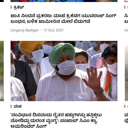
ಕ್ರಿಕೆಟ್
ಜಾತಿ ನಿಂದನೆ ಪ್ರಕರಣ: ಮಾಜಿ ಕ್ರಿಕೆಟಿಗ ಯುವರಾಜ್ ಸಿಂಗ್
ಸ
ಬಂಧನ, ಬಳಿಕ ಜಾಮೀನಿನ ಮೇಲೆ ಬಿಡುಗಡೆ
ಬ
Lingaraj Badiger
17 Oct 2021
V
ದೇಶ
'ಸಂವಿಧಾನ ದಿನದಂದು ರೈತರ ಹಕ್ಕುಗಳನ್ನು ಹತ್ತಿಕ್ಕಲು
ಪ
ನೋಡಿದ್ದು ದುರಂತ ವ್ಯಂಗ್ಯ': ಪಂಜಾಬ್ ಸಿಎಂ ಕ್ಯಾ.
ಪ
ಅಮರಿಂದರ್ ಸಿಂಗ್