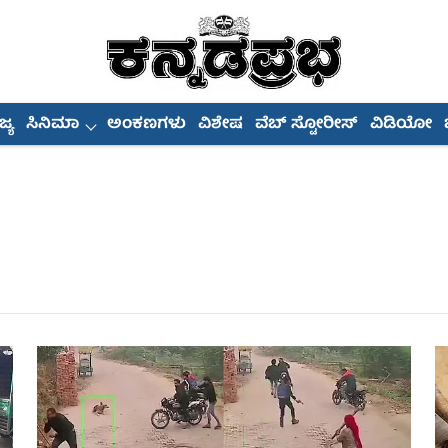
್ಯ
ಸಿನಿಮಾ
ಅಂಕಣಗಳು
ವಿಶೇಷ
ವೆಬ್ ಸ್ಟೋರೀಸ್
ವಿಡಿಯೋ