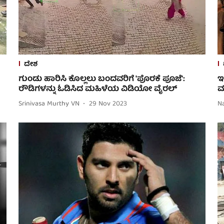
ದೇಶ
ಗುಂಡು ಹಾರಿಸಿ ಕೊಲ್ಲಲು ಬಂದವರಿಗೆ 'ಪೊರಕೆ ಪೂಜೆ':
ಇ
ರೌಡಿಗಳನ್ನು ಓಡಿಸಿದ ಮಹಿಳೆಯ ವಿಡಿಯೋ ವೈರಲ್
ಮ
Srinivasa Murthy VN
29 Nov 2023
N