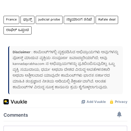
France
ಫ್ರಾನ್ಸ್
judicial probe
ನ್ಯಾಯಾಂಗ ತನಿಖೆ
Rafale deal
ರಾಫೆಲ್ ಒಪ್ಪಂದ
Disclaimer
: ಕಾಮೆಂಟ್‌ಗಳಲ್ಲಿ ವ್ಯಕ್ತಪಡಿಸಿದ ಅಭಿಪ್ರಾಯಗಳು ಅವುಗಳನ್ನು
ಪೋಸ್ಟ್ ಮಾಡುವ ವ್ಯಕ್ತಿಯ ಸಂಪೂರ್ಣ ಜವಾಬ್ದಾರಿಯಾಗಿದೆ; ಅವು
kannadaprabha.com
ನ ಅಭಿಪ್ರಾಯಗಳನ್ನು ಪ್ರತಿಬಿಂಬಿಸುವುದಿಲ್ಲ. ಒಬ್ಬ
ವ್ಯಕ್ತಿ, ಸಮುದಾಯ, ಧರ್ಮ ಅಥವಾ ದೇಶದ ವಿರುದ್ಧ ಅವಹೇಳನಕಾರಿ
ಅಥವಾ ಅಶ್ಲೀಲವಾದ ಯಾವುದೇ ಕಾಮೆಂಟ್‌ಗಳು ಭಾರತ ಸರ್ಕಾರದ
ಮಾಹಿತಿ ತಂತ್ರಜ್ಞಾನ ನೀತಿಯ ಅಡಿಯಲ್ಲಿ ಶಿಕ್ಷಾರ್ಹವಾಗಿವೆ. ಅಂತಹ
ಕಾಮೆಂಟ್‌ಗಳ ವಿರುದ್ಧ ಸೂಕ್ತ ಕಾನೂನು ಕ್ರಮ ಕೈಗೊಳ್ಳಲಾಗುವುದು.