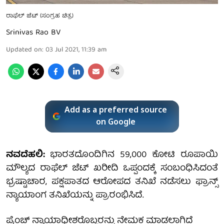
ರಾಫೆಲ್ ಜೆಟ್ (ಸಂಗ್ರಹ ಚಿತ್ರ)
Srinivas Rao BV
Updated on
:
03 Jul 2021, 11:39 am
Add as a preferred source
on Google
ನವದೆಹಲಿ:
ಭಾರತದೊಂದಿಗಿನ 59,000 ಕೋಟಿ ರೂಪಾಯಿ
ಮೌಲ್ಯದ ರಾಫೆಲ್ ಜೆಟ್ ಖರೀದಿ ಒಪ್ಪಂದಕ್ಕೆ ಸಂಬಂಧಿಸಿದಂತೆ
ಭ್ರಷ್ಟಾಚಾರ, ಪಕ್ಷಪಾತದ ಆರೋಪದ ತನಿಖೆ ನಡೆಸಲು ಫ್ರಾನ್ಸ್
ನ್ಯಾಯಾಂಗ ತನಿಖೆಯನ್ನು ಪ್ರಾರಂಭಿಸಿದೆ.
ಪ್ರೆಂಚ್ ನ್ಯಾಯಾಧೀಶರೊಬ್ಬರನ್ನು ನೇಮಕ ಮಾಡಲಾಗಿದೆ