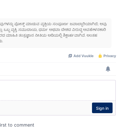
 ಅವುಗಳನ್ನು ಪೋಸ್ಟ್ ಮಾಡುವ ವ್ಯಕ್ತಿಯ ಸಂಪೂರ್ಣ ಜವಾಬ್ದಾರಿಯಾಗಿದೆ; ಅವು
ಲ್ಲ. ಒಬ್ಬ ವ್ಯಕ್ತಿ, ಸಮುದಾಯ, ಧರ್ಮ ಅಥವಾ ದೇಶದ ವಿರುದ್ಧ ಅವಹೇಳನಕಾರಿ
ಾಹಿತಿ ತಂತ್ರಜ್ಞಾನ ನೀತಿಯ ಅಡಿಯಲ್ಲಿ ಶಿಕ್ಷಾರ್ಹವಾಗಿವೆ. ಅಂತಹ
ು.