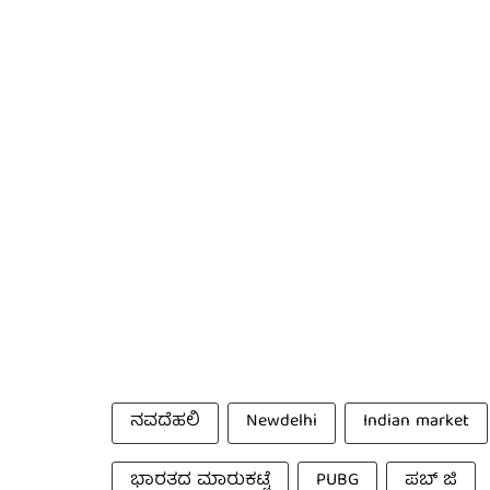
ನವದೆಹಲಿ
Newdelhi
Indian market
ಭಾರತದ ಮಾರುಕಟ್ಟೆ
PUBG
ಪಬ್ ಜಿ