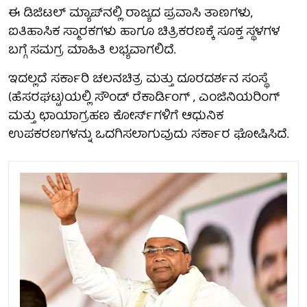
ಈ ಡಿಜಿಟಲ್ ಮ್ಯಾಪ್‌ನಲ್ಲಿ ರಾಜ್ಯದ ಪ್ರವಾಸಿ ತಾಣಗಳು,
ಐತಿಹಾಸಿಕ ಸ್ಮಾರಕಗಳು ಹಾಗೂ ಚಿತ್ರಿಕರಣಕ್ಕೆ ಸೂಕ್ತ ಸ್ಥಳಗಳ
ಬಗ್ಗೆ ಸಮಗ್ರ ಮಾಹಿತಿ ಲಭ್ಯವಾಗಲಿದೆ.
ಇದಲ್ಲದೆ ಸರ್ಕಾರಿ ಚಲನಚಿತ್ರ ಮತ್ತು ದೂರದರ್ಶನ ಸಂಸ್ಥೆ
(ಹೆಸರಘಟ್ಟ)ಯಲ್ಲಿ ಸೌಂಡ್ ರೆಕಾರ್ಡಿಂಗ್ , ಎಂಜಿನಿಯರಿಂಗ್
ಮತ್ತು ಛಾಯಾಗ್ರಹಣ ಕೋರ್ಸ್‌ಗಳಿಗೆ ಆಧುನಿಕ
ಉಪಕರಣಗಳನ್ನು ಒದಗಿಸಲಾಗುವುದು ಸರ್ಕಾರ ಘೋಷಿಸಿದೆ.