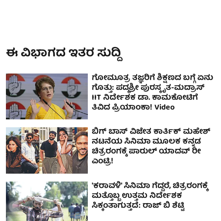
ಈ ವಿಭಾಗದ ಇತರ ಸುದ್ದಿ
ಗೋಮೂತ್ರ ತಜ್ಞರಿಗೆ ಶಿಕ್ಷಣದ ಬಗ್ಗೆ ಏನು
ಗೊತ್ತು: ಪದ್ಮಶ್ರೀ ಪುರಸ್ಕೃತ-ಮದ್ರಾಸ್
IIT ನಿರ್ದೇಶಕ ಡಾ. ಕಾಮಕೋಟಿಗೆ
ತಿವಿದ ಪ್ರಿಯಾಂಕಾ! Video
ಬಿಗ್ ಬಾಸ್ ವಿಜೇತ ಕಾರ್ತಿಕ್ ಮಹೇಶ್
ನಟನೆಯ ಸಿನಿಮಾ ಮೂಲಕ ಕನ್ನಡ
ಚಿತ್ರರಂಗಕ್ಕೆ ಪಾರುಲ್ ಯಾದವ್ ರೀ
ಎಂಟ್ರಿ!
'ಕರಾವಳಿ' ಸಿನಿಮಾ ಗೆದ್ದರೆ, ಚಿತ್ರರಂಗಕ್ಕೆ
ಮತ್ತೊಬ್ಬ ಉತ್ತಮ ನಿರ್ದೇಶಕ
ಸಿಕ್ಕಂತಾಗುತ್ತದೆ: ರಾಜ್ ಬಿ ಶೆಟ್ಟಿ