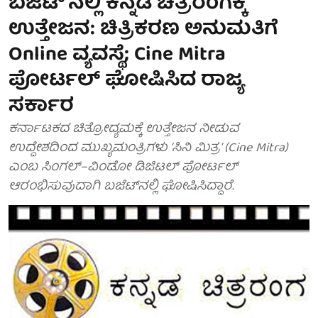
ಬಜೆಟ್'ನಲ್ಲಿ ಕನ್ನಡ ಚಿತ್ರರಂಗಕ್ಕೆ
ಉತ್ತೇಜನ: ಚಿತ್ರಿಕರಣ ಅನುಮತಿಗೆ
Online ವ್ಯವಸ್ಥೆ; Cine Mitra
ಪೋರ್ಟಲ್ ಘೋಷಿಸಿದ ರಾಜ್ಯ
ಸರ್ಕಾರ
ಕರ್ನಾಟಕದ ಚಿತ್ರೋದ್ಯಮಕ್ಕೆ ಉತ್ತೇಜನ ನೀಡುವ
ಉದ್ದೇಶದಿಂದ ಮುಖ್ಯಮಂತ್ರಿಗಳು ‘ಸಿನಿ ಮಿತ್ರ’ (Cine Mitra)
ಎಂಬ ಸಿಂಗಲ್–ವಿಂಡೋ ಡಿಜಿಟಲ್ ಪೋರ್ಟಲ್
ಆರಂಭಿಸುವುದಾಗಿ ಬಜೆಟ್‌ನಲ್ಲಿ ಘೋಷಿಸಿದ್ದಾರೆ.