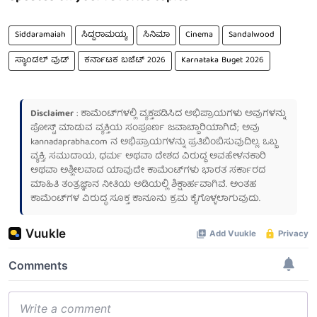
Siddaramaiah
ಸಿದ್ದರಾಮಯ್ಯ
ಸಿನಿಮಾ
Cinema
Sandalwood
ಸ್ಯಾಂಡಲ್ ವುಡ್
ಕರ್ನಾಟಕ ಬಜೆಟ್ 2026
Karnataka Buget 2026
Disclaimer
: ಕಾಮೆಂಟ್‌ಗಳಲ್ಲಿ ವ್ಯಕ್ತಪಡಿಸಿದ ಅಭಿಪ್ರಾಯಗಳು ಅವುಗಳನ್ನು
ಪೋಸ್ಟ್ ಮಾಡುವ ವ್ಯಕ್ತಿಯ ಸಂಪೂರ್ಣ ಜವಾಬ್ದಾರಿಯಾಗಿದೆ; ಅವು
kannadaprabha.com
ನ ಅಭಿಪ್ರಾಯಗಳನ್ನು ಪ್ರತಿಬಿಂಬಿಸುವುದಿಲ್ಲ. ಒಬ್ಬ
ವ್ಯಕ್ತಿ, ಸಮುದಾಯ, ಧರ್ಮ ಅಥವಾ ದೇಶದ ವಿರುದ್ಧ ಅವಹೇಳನಕಾರಿ
ಅಥವಾ ಅಶ್ಲೀಲವಾದ ಯಾವುದೇ ಕಾಮೆಂಟ್‌ಗಳು ಭಾರತ ಸರ್ಕಾರದ
ಮಾಹಿತಿ ತಂತ್ರಜ್ಞಾನ ನೀತಿಯ ಅಡಿಯಲ್ಲಿ ಶಿಕ್ಷಾರ್ಹವಾಗಿವೆ. ಅಂತಹ
ಕಾಮೆಂಟ್‌ಗಳ ವಿರುದ್ಧ ಸೂಕ್ತ ಕಾನೂನು ಕ್ರಮ ಕೈಗೊಳ್ಳಲಾಗುವುದು.