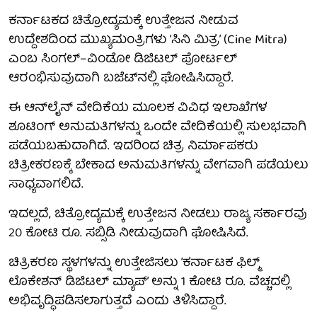
ಕರ್ನಾಟಕದ ಚಿತ್ರೋದ್ಯಮಕ್ಕೆ ಉತ್ತೇಜನ ನೀಡುವ
ಉದ್ದೇಶದಿಂದ ಮುಖ್ಯಮಂತ್ರಿಗಳು ‘ಸಿನಿ ಮಿತ್ರ’ (Cine Mitra)
ಎಂಬ ಸಿಂಗಲ್–ವಿಂಡೋ ಡಿಜಿಟಲ್ ಪೋರ್ಟಲ್
ಆರಂಭಿಸುವುದಾಗಿ ಬಜೆಟ್‌ನಲ್ಲಿ ಘೋಷಿಸಿದ್ದಾರೆ.
ಈ ಆನ್‌ಲೈನ್ ವೇದಿಕೆಯ ಮೂಲಕ ವಿವಿಧ ಇಲಾಖೆಗಳ
ಶೂಟಿಂಗ್ ಅನುಮತಿಗಳನ್ನು ಒಂದೇ ವೇದಿಕೆಯಲ್ಲಿ ಸುಲಭವಾಗಿ
ಪಡೆಯಬಹುದಾಗಿದೆ. ಇದರಿಂದ ಚಿತ್ರ ನಿರ್ಮಾಪಕರು
ಚಿತ್ರೀಕರಣಕ್ಕೆ ಬೇಕಾದ ಅನುಮತಿಗಳನ್ನು ವೇಗವಾಗಿ ಪಡೆಯಲು
ಸಾಧ್ಯವಾಗಲಿದೆ.
ಇದಲ್ಲದೆ, ಚಿತ್ರೋದ್ಯಮಕ್ಕೆ ಉತ್ತೇಜನ ನೀಡಲು ರಾಜ್ಯ ಸರ್ಕಾರವು
20 ಕೋಟಿ ರೂ. ಸಬ್ಸಿಡಿ ನೀಡುವುದಾಗಿ ಘೋಷಿಸಿದೆ.
ಚಿತ್ರಿಕರಣ ಸ್ಥಳಗಳನ್ನು ಉತ್ತೇಜಿಸಲು ‘ಕರ್ನಾಟಕ ಫಿಲ್ಮ್
ಲೊಕೇಶನ್ ಡಿಜಿಟಲ್ ಮ್ಯಾಪ್’ ಅನ್ನು 1 ಕೋಟಿ ರೂ. ವೆಚ್ಚದಲ್ಲಿ
ಅಭಿವೃದ್ಧಿಪಡಿಸಲಾಗುತ್ತದೆ ಎಂದು ತಿಳಿಸಿದ್ದಾರೆ.