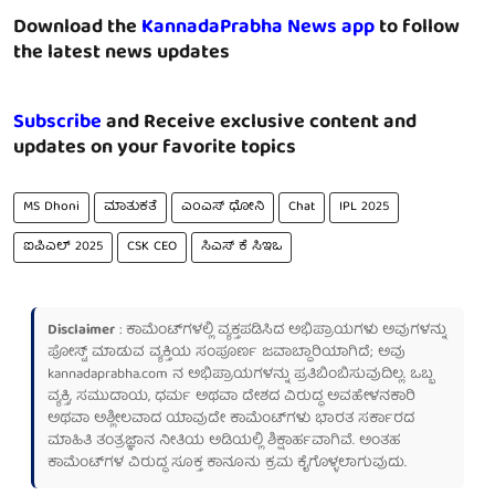
Download the
KannadaPrabha News app
to follow
the latest news updates
Subscribe
and Receive exclusive content and
updates on your favorite topics
MS Dhoni
ಮಾತುಕತೆ
ಎಂಎಸ್ ಧೋನಿ
Chat
IPL 2025
ಐಪಿಎಲ್ 2025
CSK CEO
ಸಿಎಸ್ ಕೆ ಸಿಇಒ
Disclaimer
: ಕಾಮೆಂಟ್‌ಗಳಲ್ಲಿ ವ್ಯಕ್ತಪಡಿಸಿದ ಅಭಿಪ್ರಾಯಗಳು ಅವುಗಳನ್ನು
ಪೋಸ್ಟ್ ಮಾಡುವ ವ್ಯಕ್ತಿಯ ಸಂಪೂರ್ಣ ಜವಾಬ್ದಾರಿಯಾಗಿದೆ; ಅವು
kannadaprabha.com
ನ ಅಭಿಪ್ರಾಯಗಳನ್ನು ಪ್ರತಿಬಿಂಬಿಸುವುದಿಲ್ಲ. ಒಬ್ಬ
ವ್ಯಕ್ತಿ, ಸಮುದಾಯ, ಧರ್ಮ ಅಥವಾ ದೇಶದ ವಿರುದ್ಧ ಅವಹೇಳನಕಾರಿ
ಅಥವಾ ಅಶ್ಲೀಲವಾದ ಯಾವುದೇ ಕಾಮೆಂಟ್‌ಗಳು ಭಾರತ ಸರ್ಕಾರದ
ಮಾಹಿತಿ ತಂತ್ರಜ್ಞಾನ ನೀತಿಯ ಅಡಿಯಲ್ಲಿ ಶಿಕ್ಷಾರ್ಹವಾಗಿವೆ. ಅಂತಹ
ಕಾಮೆಂಟ್‌ಗಳ ವಿರುದ್ಧ ಸೂಕ್ತ ಕಾನೂನು ಕ್ರಮ ಕೈಗೊಳ್ಳಲಾಗುವುದು.