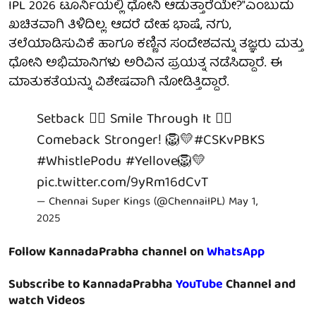
IPL 2026 ಟೂರ್ನಿಯಲ್ಲಿ ಧೋನಿ ಆಡುತ್ತಾರೆಯೇ?"ಎಂಬುದು
ಖಚಿತವಾಗಿ ತಿಳಿದಿಲ್ಲ. ಆದರೆ ದೇಹ ಭಾಷೆ, ನಗು,
ತಲೆಯಾಡಿಸುವಿಕೆ ಹಾಗೂ ಕಣ್ಣಿನ ಸಂದೇಶವನ್ನು ತಜ್ಞರು ಮತ್ತು
ಧೋನಿ ಅಭಿಮಾನಿಗಳು ಅರಿವಿನ ಪ್ರಯತ್ನ ನಡೆಸಿದ್ದಾರೆ. ಈ
ಮಾತುಕತೆಯನ್ನು ವಿಶೇಷವಾಗಿ ನೋಡಿತ್ತಿದ್ದಾರೆ.
Setback 👉🏼 Smile Through It 👉🏼
Comeback Stronger! 🦁💛
#CSKvPBKS
#WhistlePodu
#Yellove
🦁💛
pic.twitter.com/9yRm16dCvT
— Chennai Super Kings (@ChennaiIPL)
May 1,
2025
Follow KannadaPrabha channel on
WhatsApp
Subscribe to KannadaPrabha
YouTube
Channel and
watch Videos