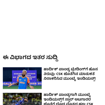
ಈ ವಿಭಾಗದ ಇತರ ಸುದ್ದಿ
ಹಾರ್ದಿಕ್ ಪಾಂಡ್ಯ ಟ್ರೇಡಿಂಗ್‌ಗೆ ಹೊಸ
ತಿರುವು: CSK ಜೊತೆಗಿನ ಮಾತುಕತೆ
ನಿರಾಕರಿಸಿದ ಮುಂಬೈ ಇಂಡಿಯನ್ಸ್!
ಹಾರ್ದಿಕ್ ಪಾಂಡ್ಯ‌ಗಾಗಿ ಮುಂಬೈ
ಇಂಡಿಯನ್ಸ್‌ಗೆ ಸ್ಟಾರ್ ಆಟಗಾರರ
ಜೊತೆಗೆ ದೊಡ್ಡ ಮೊತ್ತದ ಹಣ; CSK