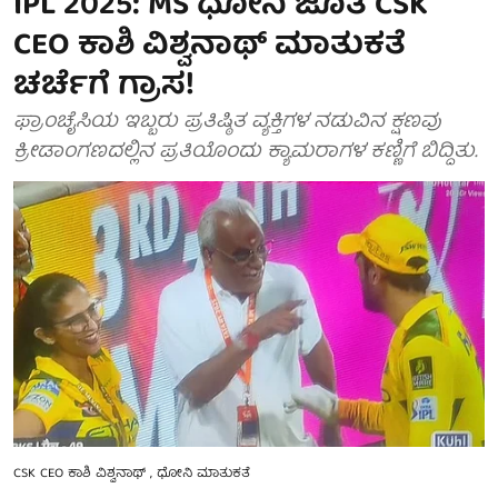
IPL 2025: MS ಧೋನಿ ಜೊತೆ CSK
CEO ಕಾಶಿ ವಿಶ್ವನಾಥ್ ಮಾತುಕತೆ
ಚರ್ಚೆಗೆ ಗ್ರಾಸ!
ಫ್ರಾಂಚೈಸಿಯ ಇಬ್ಬರು ಪ್ರತಿಷ್ಠಿತ ವ್ಯಕ್ತಿಗಳ ನಡುವಿನ ಕ್ಷಣವು
ಕ್ರೀಡಾಂಗಣದಲ್ಲಿನ ಪ್ರತಿಯೊಂದು ಕ್ಯಾಮರಾಗಳ ಕಣ್ಣಿಗೆ ಬಿದ್ದಿತು.
CSK CEO ಕಾಶಿ ವಿಶ್ವನಾಥ್ , ಧೋನಿ ಮಾತುಕತೆ