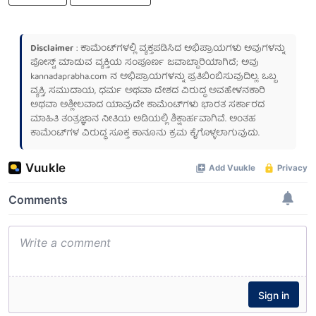
Disclaimer
: ಕಾಮೆಂಟ್‌ಗಳಲ್ಲಿ ವ್ಯಕ್ತಪಡಿಸಿದ ಅಭಿಪ್ರಾಯಗಳು ಅವುಗಳನ್ನು
ಪೋಸ್ಟ್ ಮಾಡುವ ವ್ಯಕ್ತಿಯ ಸಂಪೂರ್ಣ ಜವಾಬ್ದಾರಿಯಾಗಿದೆ; ಅವು
kannadaprabha.com
ನ ಅಭಿಪ್ರಾಯಗಳನ್ನು ಪ್ರತಿಬಿಂಬಿಸುವುದಿಲ್ಲ. ಒಬ್ಬ
ವ್ಯಕ್ತಿ, ಸಮುದಾಯ, ಧರ್ಮ ಅಥವಾ ದೇಶದ ವಿರುದ್ಧ ಅವಹೇಳನಕಾರಿ
ಅಥವಾ ಅಶ್ಲೀಲವಾದ ಯಾವುದೇ ಕಾಮೆಂಟ್‌ಗಳು ಭಾರತ ಸರ್ಕಾರದ
ಮಾಹಿತಿ ತಂತ್ರಜ್ಞಾನ ನೀತಿಯ ಅಡಿಯಲ್ಲಿ ಶಿಕ್ಷಾರ್ಹವಾಗಿವೆ. ಅಂತಹ
ಕಾಮೆಂಟ್‌ಗಳ ವಿರುದ್ಧ ಸೂಕ್ತ ಕಾನೂನು ಕ್ರಮ ಕೈಗೊಳ್ಳಲಾಗುವುದು.