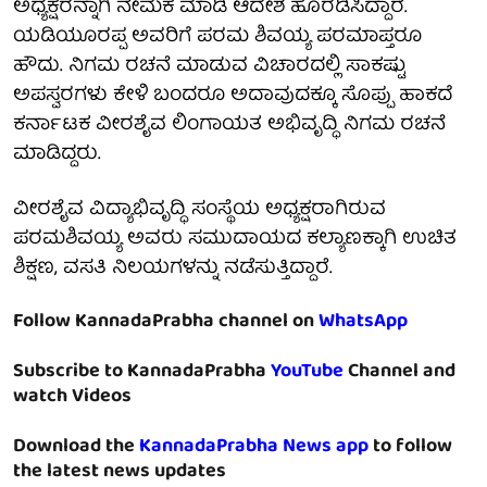
ಅಧ್ಯಕ್ಷರನ್ನಾಗಿ ನೇಮಕ ಮಾಡಿ ಆದೇಶ ಹೊರಡಿಸಿದ್ದಾರೆ.
ಯಡಿಯೂರಪ್ಪ ಅವರಿಗೆ ಪರಮ ಶಿವಯ್ಯ ಪರಮಾಪ್ತರೂ
ಹೌದು. ನಿಗಮ ರಚನೆ ಮಾಡುವ ವಿಚಾರದಲ್ಲಿ ಸಾಕಷ್ಟು
ಅಪಸ್ವರಗಳು ಕೇಳಿ ಬಂದರೂ ಅದಾವುದಕ್ಕೂ ಸೊಪ್ಪು ಹಾಕದೆ
ಕರ್ನಾಟಕ ವೀರಶೈವ ಲಿಂಗಾಯತ ಅಭಿವೃದ್ಧಿ ನಿಗಮ ರಚನೆ
ಮಾಡಿದ್ದರು.
ವೀರಶೈವ ವಿದ್ಯಾಭಿವೃದ್ಧಿ ಸಂಸ್ಥೆಯ ಅಧ್ಯಕ್ಷರಾಗಿರುವ
ಪರಮಶಿವಯ್ಯ ಅವರು ಸಮುದಾಯದ ಕಲ್ಯಾಣಕ್ಕಾಗಿ ಉಚಿತ
ಶಿಕ್ಷಣ, ವಸತಿ ನಿಲಯಗಳನ್ನು ನಡೆಸುತ್ತಿದ್ದಾರೆ.
Follow KannadaPrabha channel on
WhatsApp
Subscribe to KannadaPrabha
YouTube
Channel and
watch Videos
Download the
KannadaPrabha News app
to follow
the latest news updates