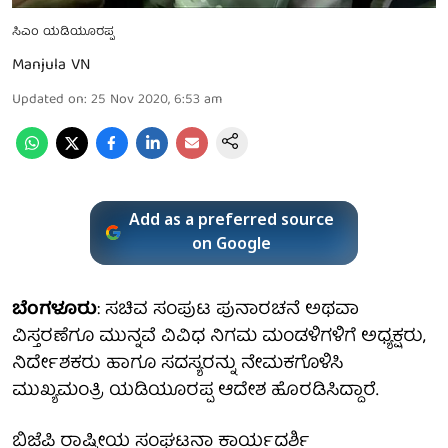
ಸಿಎಂ ಯಡಿಯೂರಪ್ಪ
Manjula VN
Updated on
:
25 Nov 2020, 6:53 am
Add as a preferred source
on Google
ಬೆಂಗಳೂರು
: ಸಚಿವ ಸಂಪುಟ ಪುನಾರಚನೆ ಅಥವಾ
ವಿಸ್ತರಣೆಗೂ ಮುನ್ನವೆ ವಿವಿಧ ನಿಗಮ ಮಂಡಳಿಗಳಿಗೆ ಅಧ್ಯಕ್ಷರು,
ನಿರ್ದೇಶಕರು ಹಾಗೂ ಸದಸ್ಯರನ್ನು ನೇಮಕಗೊಳಿಸಿ
ಮುಖ್ಯಮಂತ್ರಿ ಯಡಿಯೂರಪ್ಪ ಆದೇಶ ಹೊರಡಿಸಿದ್ದಾರೆ.
ಬಿಜೆಪಿ ರಾಷ್ಟ್ರೀಯ ಸಂಘಟನಾ ಕಾರ್ಯದರ್ಶಿ