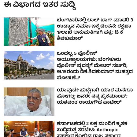
ಈ ವಿಭಾಗದ ಇತರ ಸುದ್ದಿ
ಬೆಂಗಳೂರಿನಲ್ಲಿ ಲಾಲ್ ಬಾಗ್ ಮಾದರಿ 3
ಉದ್ಯಾನ ನಿರ್ಮಾಣಕ್ಕೆ ಚಿಂತನೆ: ರಕ್ಷಣಾ
ಇಲಾಖೆ ಅನುಮತಿಗಾಗಿ ಪತ್ರ; ಡಿ ಕೆ
ಶಿವಕುಮಾರ್
ಒಂದಲ್ಲ, 5 ಪೊಲೀಸ್‌
ಆಯುಕ್ತಾಲಯಗಳು; ಬೆಂಗಳೂರು
ಪೊಲೀಸ್‌ ವ್ಯವಸ್ಥೆಗೆ ಮೇಜರ್‌ ಸರ್ಜರಿ;
ಆ.15ರಂದು ಡಿಕೆ.ಶಿವಕುಮಾರ್ ಮಹತ್ವದ
ಘೋಷಣೆ..?
ಯಾವುದೇ ಹುದ್ದೆಗಾಗಿ ಯಾರ ಮನೆಗೂ
ಹೋಗಲ್ಲ: ಜನರೇ ನನ್ನ ಹೈಕಮಾಂಡ್;
ಯಶವಂತ ರಾಯಗೌಡ ಪಾಟೀಲ್‌
ಕರ್ನಾಟಕದಲ್ಲಿ 2 ಲಕ್ಷ ಮಂದಿಗೆ ಕೃತಕ
ಬುದ್ಧಿಮತ್ತೆ ತರಬೇತಿ: Anthropic
ಸಹಕಾರ ಕೋರಿದ ರಾಜ್ಯ ಸರ್ಕಾರ