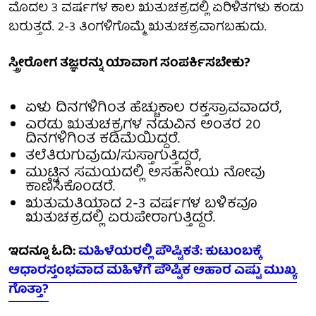
ಮೊದಲ 3 ವರ್ಷಗಳ ಕಾಲ ಋತುಚಕ್ರದಲ್ಲಿ ಏರಿಳಿತಗಳು ಕಂಡು
ಬರುತ್ತದೆ. 2-3 ತಿಂಗಳಿಗೊಮ್ಮೆ ಋತುಚಕ್ರವಾಗಬಹುದು.
ಸ್ತ್ರೀರೋಗ ತಜ್ಞರನ್ನು ಯಾವಾಗ ಸಂಪರ್ಕಿಸಬೇಕು?
ಏಳು ದಿನಗಳಿಗಿಂತ ಹೆಚ್ಚುಕಾಲ ರಕ್ತಸ್ರಾವವಾದರೆ,
ಎರಡು ಋತುಚಕ್ರಗಳ ನಡುವಿನ ಅಂತರ 20
ದಿನಗಳಿಗಿಂತ ಕಡಿಮೆಯಿದ್ದರೆ.
ತಲೆತಿರುಗುವುದು/ಸುಸ್ತಾಗುತ್ತಿದ್ದರೆ,
ಮುಟ್ಟಿನ ಸಮಯದಲ್ಲಿ ಅಸಹನೀಯ ನೋವು
ಕಾಣಿಸಿಕೊಂಡರೆ.
ಋತುಮತಿಯಾದ 2-3 ವರ್ಷಗಳ ಬಳಿಕವೂ
ಋತುಚಕ್ರದಲ್ಲಿ ಏರುಪೇರಾಗುತ್ತಿದ್ದರೆ.
ಇದನ್ನೂ ಓದಿ:
ಮಹಿಳೆಯರಲ್ಲಿ ಪೌಷ್ಟಿಕತೆ: ಕುಟುಂಬಕ್ಕೆ
ಆಧಾರಸ್ತಂಭವಾದ ಮಹಿಳೆಗೆ ಪೌಷ್ಟಿಕ ಆಹಾರ ಎಷ್ಟು ಮುಖ್ಯ
ಗೊತ್ತಾ?