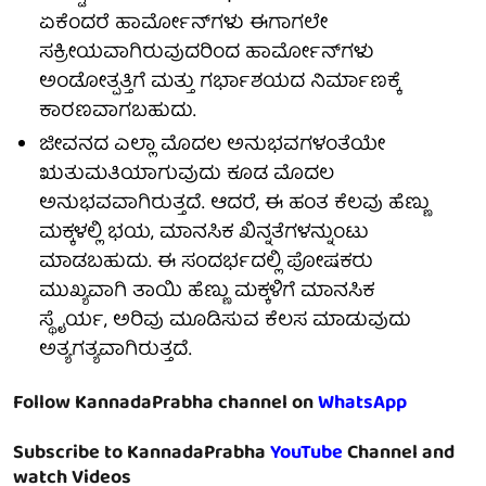
ಏಕೆಂದರೆ ಹಾರ್ಮೋನ್‍ಗಳು ಈಗಾಗಲೇ
ಸಕ್ರೀಯವಾಗಿರುವುದರಿಂದ ಹಾರ್ಮೋನ್‍ಗಳು
ಅಂಡೋತ್ಪತ್ತಿಗೆ ಮತ್ತು ಗರ್ಭಾಶಯದ ನಿರ್ಮಾಣಕ್ಕೆ
ಕಾರಣವಾಗಬಹುದು.
ಜೀವನದ ಎಲ್ಲಾ ಮೊದಲ ಅನುಭವಗಳಂತೆಯೇ
ಋತುಮತಿಯಾಗುವುದು ಕೂಡ ಮೊದಲ
ಅನುಭವವಾಗಿರುತ್ತದೆ. ಆದರೆ, ಈ ಹಂತ ಕೆಲವು ಹೆಣ್ಣು
ಮಕ್ಕಳಲ್ಲಿ ಭಯ, ಮಾನಸಿಕ ಖಿನ್ನತೆಗಳನ್ನುಂಟು
ಮಾಡಬಹುದು. ಈ ಸಂದರ್ಭದಲ್ಲಿ ಪೋಷಕರು
ಮುಖ್ಯವಾಗಿ ತಾಯಿ ಹೆಣ್ಣು ಮಕ್ಕಳಿಗೆ ಮಾನಸಿಕ
ಸ್ಥೈರ್ಯ, ಅರಿವು ಮೂಡಿಸುವ ಕೆಲಸ ಮಾಡುವುದು
ಅತ್ಯಗತ್ಯವಾಗಿರುತ್ತದೆ.
Follow KannadaPrabha channel on
WhatsApp
Subscribe to KannadaPrabha
YouTube
Channel and
watch Videos