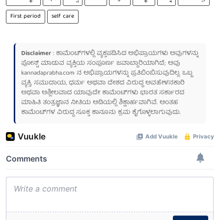
First period
self care
Disclaimer
: ಕಾಮೆಂಟ್‌ಗಳಲ್ಲಿ ವ್ಯಕ್ತಪಡಿಸಿದ ಅಭಿಪ್ರಾಯಗಳು ಅವುಗಳನ್ನು
ಪೋಸ್ಟ್ ಮಾಡುವ ವ್ಯಕ್ತಿಯ ಸಂಪೂರ್ಣ ಜವಾಬ್ದಾರಿಯಾಗಿದೆ; ಅವು
kannadaprabha.com
ನ ಅಭಿಪ್ರಾಯಗಳನ್ನು ಪ್ರತಿಬಿಂಬಿಸುವುದಿಲ್ಲ. ಒಬ್ಬ
ವ್ಯಕ್ತಿ, ಸಮುದಾಯ, ಧರ್ಮ ಅಥವಾ ದೇಶದ ವಿರುದ್ಧ ಅವಹೇಳನಕಾರಿ
ಅಥವಾ ಅಶ್ಲೀಲವಾದ ಯಾವುದೇ ಕಾಮೆಂಟ್‌ಗಳು ಭಾರತ ಸರ್ಕಾರದ
ಮಾಹಿತಿ ತಂತ್ರಜ್ಞಾನ ನೀತಿಯ ಅಡಿಯಲ್ಲಿ ಶಿಕ್ಷಾರ್ಹವಾಗಿವೆ. ಅಂತಹ
ಕಾಮೆಂಟ್‌ಗಳ ವಿರುದ್ಧ ಸೂಕ್ತ ಕಾನೂನು ಕ್ರಮ ಕೈಗೊಳ್ಳಲಾಗುವುದು.