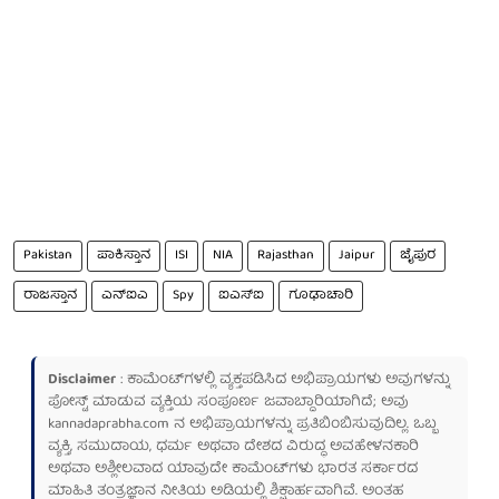
Pakistan
ಪಾಕಿಸ್ತಾನ
ISI
NIA
Rajasthan
Jaipur
ಜೈಪುರ
ರಾಜಸ್ತಾನ
ಎನ್ಐಎ
Spy
ಐಎಸ್ಐ
ಗೂಢಾಚಾರಿ
Disclaimer
: ಕಾಮೆಂಟ್‌ಗಳಲ್ಲಿ ವ್ಯಕ್ತಪಡಿಸಿದ ಅಭಿಪ್ರಾಯಗಳು ಅವುಗಳನ್ನು
ಪೋಸ್ಟ್ ಮಾಡುವ ವ್ಯಕ್ತಿಯ ಸಂಪೂರ್ಣ ಜವಾಬ್ದಾರಿಯಾಗಿದೆ; ಅವು
kannadaprabha.com
ನ ಅಭಿಪ್ರಾಯಗಳನ್ನು ಪ್ರತಿಬಿಂಬಿಸುವುದಿಲ್ಲ. ಒಬ್ಬ
ವ್ಯಕ್ತಿ, ಸಮುದಾಯ, ಧರ್ಮ ಅಥವಾ ದೇಶದ ವಿರುದ್ಧ ಅವಹೇಳನಕಾರಿ
ಅಥವಾ ಅಶ್ಲೀಲವಾದ ಯಾವುದೇ ಕಾಮೆಂಟ್‌ಗಳು ಭಾರತ ಸರ್ಕಾರದ
ಮಾಹಿತಿ ತಂತ್ರಜ್ಞಾನ ನೀತಿಯ ಅಡಿಯಲ್ಲಿ ಶಿಕ್ಷಾರ್ಹವಾಗಿವೆ. ಅಂತಹ