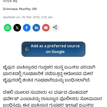
ಸಂಗ್ರಹ ಚಿತ್ರ
Srinivasa Murthy VN
Updated on
:
26 Mar 2019, 3:56 am
Add as a preferred source
on Google
ಜೈಪುರ: ಪಾಕಿಸ್ತಾನದ ಗುಪ್ತಚರ ಸಂಸ್ಥೆ ಐಎಸ್ಐ ಪರವಾಗಿ
ಭಾರತದಲ್ಲಿ ಗೂಢಚಾರಿಕೆ ನಡೆಸುತ್ತಿದ್ದ ಆರೋಪದ ಮೇಲೆ
ಜೈಪುರದಲ್ಲಿ ಶಂಕಿತ ಗೂಢಚಾರಿಯನ್ನು ಬಂಧಿಸಲಾಗಿದೆ.
ದೆಹಲಿ ಮೂಲದ ಸುಮಾರು 42 ವರ್ಷದ ಮೊಹಮದ್
ಫರ್ವೇಜ್ ಎಂಬಾತನ್ನು ರಾಜಸ್ಥಾನ ಪೊಲೀಸರು ಸೋಮವಾರ
ಬಂಧಿಸಿದ್ದು, ಈತ ಪಾಕಿಸ್ತಾನ ಗುಪ್ತಚರ ಇಲಾಖೆ ಐಎಸ್ಐ