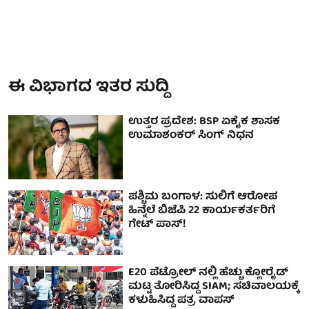
ಈ ವಿಭಾಗದ ಇತರ ಸುದ್ದಿ
ಉತ್ತರ ಪ್ರದೇಶ: BSP ಏಕೈಕ ಶಾಸಕ
ಉಮಾಶಂಕರ್ ಸಿಂಗ್ ನಿಧನ
ಪಶ್ಚಿಮ ಬಂಗಾಳ: ಸುಲಿಗೆ ಆರೋಪ
ಹಿನ್ನೆಲೆ ಬಿಜೆಪಿ 22 ಕಾರ್ಯಕರ್ತರಿಗೆ
ಗೇಟ್ ಪಾಸ್!
E20 ಪೆಟ್ರೋಲ್ ನಲ್ಲಿ ಹೆಚ್ಚು ಕ್ಲೋರೈಡ್
ಮಟ್ಟ ತೋರಿಸಿದ್ದ SIAM; ಸಚಿವಾಲಯಕ್ಕೆ
ಕಳುಹಿಸಿದ್ದ ಪತ್ರ ವಾಪಸ್