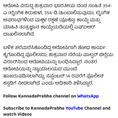
ಆರೋಪಿ ವಿರುದ್ಧ ಶುಕ್ರವಾರ ಭಾರತೀಯ ದಂಡ ಸಂಹಿತೆ 354-
ಎ (ಲೈಂಗಿಕ ಕಿರುಕುಳ), 354-ಡಿ (ಹಿಂಬಾಲಿಸುವುದು), ಲೈಂಗಿಕ
ಅಪರಾಧಗಳಿಂದ ಮಕ್ಕಳ ರಕ್ಷಣೆ (ಪೊಕ್ಸೊ) ಕಾಯ್ದೆ ಮತ್ತು
ಮಾಹಿತಿ ತಂತ್ರಜ್ಞಾನ ಕಾಯ್ದೆಯಡಿಯಲ್ಲಿ ಎಫ್‌ಐಆರ್
ದಾಖಲಿಸಲಾಗಿದೆ.
ಬಳಿಕ ತಲೆಮರೆಸಿಕೊಂಡಿದ್ದ ಆರೋಪಿಗಾಗಿ ಶೋಧ ಕಾರ್ಯ
ಕೈಗೊಂಡಿದ್ದ ಪೊಲೀಸರು, ಶುಕ್ರವಾರ ನೆರೆಯ ಪಾಲ್ಘರ್ ಜಿಲ್ಲೆಯ
ವಿರಾರ್‌ನಿಂದ ಆರೋಪಿಯನ್ನು ಬಂಧಿಸಿದ್ದಾರೆ. ನಂತರ
ಆರೋಪಿಯನ್ನು ನ್ಯಾಯಾಲಯದ ಮುಂದೆ
ಹಾಜರುಪಡಿಸಲಾಗಿದ್ದು, ಸೆಪ್ಟೆಂಬರ್ 14 ರವರೆಗೆ ಪೊಲೀಸ್
ಕಸ್ಟಡಿಗೆ ನೀಡಲಾಗಿದೆ ಎಂದು ಅಧಿಕಾರಿ ತಿಳಿಸಿದ್ದಾರೆ.
Follow KannadaPrabha channel on
WhatsApp
Subscribe to KannadaPrabha
YouTube
Channel and
watch Videos