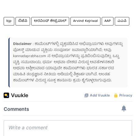
bjp
ಬಿಜೆಪಿ
ಅರವಿಂದ್ ಕೇಜ್ರಿವಾಲ್
Arvind Kejriwal
AAP
ಎಎಪಿ
Disclaimer
: ಕಾಮೆಂಟ್‌ಗಳಲ್ಲಿ ವ್ಯಕ್ತಪಡಿಸಿದ ಅಭಿಪ್ರಾಯಗಳು ಅವುಗಳನ್ನು
ಪೋಸ್ಟ್ ಮಾಡುವ ವ್ಯಕ್ತಿಯ ಸಂಪೂರ್ಣ ಜವಾಬ್ದಾರಿಯಾಗಿದೆ; ಅವು
kannadaprabha.com
ನ ಅಭಿಪ್ರಾಯಗಳನ್ನು ಪ್ರತಿಬಿಂಬಿಸುವುದಿಲ್ಲ. ಒಬ್ಬ
ವ್ಯಕ್ತಿ, ಸಮುದಾಯ, ಧರ್ಮ ಅಥವಾ ದೇಶದ ವಿರುದ್ಧ ಅವಹೇಳನಕಾರಿ
ಅಥವಾ ಅಶ್ಲೀಲವಾದ ಯಾವುದೇ ಕಾಮೆಂಟ್‌ಗಳು ಭಾರತ ಸರ್ಕಾರದ
ಮಾಹಿತಿ ತಂತ್ರಜ್ಞಾನ ನೀತಿಯ ಅಡಿಯಲ್ಲಿ ಶಿಕ್ಷಾರ್ಹವಾಗಿವೆ. ಅಂತಹ
ಕಾಮೆಂಟ್‌ಗಳ ವಿರುದ್ಧ ಸೂಕ್ತ ಕಾನೂನು ಕ್ರಮ ಕೈಗೊಳ್ಳಲಾಗುವುದು.