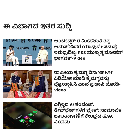
ಈ ವಿಭಾಗದ ಇತರ ಸುದ್ದಿ
ಅಂಬೇಡ್ಕರ್ ರ ಮೀಸಲಾತಿ ತತ್ವ
ಅನುಸರಿಸಿದರೆ ಯಾವುದೇ ಸಮಸ್ಯೆ
ಇರುವುದಿಲ್ಲ: RSS ಮುಖ್ಯಸ್ಥ ಮೋಹನ್
ಭಾಗವತ್-Video
ರಾಷ್ಟ್ರೀಯ ಕೈಮಗ್ಗ ದಿನ: ‘GRWM’
ವಿಡಿಯೋ ಮಾಡಿ ಕೈಮಗ್ಗವನ್ನು
ಪ್ರೋತ್ಸಾಹಿಸಿ ಎಂದ ಪ್ರಧಾನಿ ಮೋದಿ-
Video
ಎಗ್ಗಿಲ್ಲದ AI ಕಂಟೆಂಟ್,
ಡೀಪ್‌ಫೇಕ್‌ಗಳಿಗೆ ಬ್ರೇಕ್: ಸಾಮಾಜಿಕ
ಜಾಲತಾಣಗಳಿಗೆ ಕೇಂದ್ರದ ಹೊಸ
ನಿಯಮ!