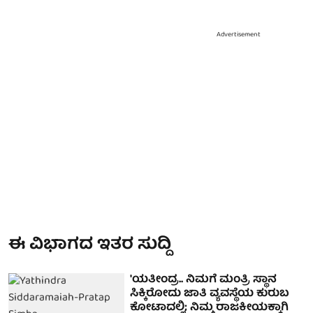
Advertisement
ಈ ವಿಭಾಗದ ಇತರ ಸುದ್ದಿ
'ಯತೀಂದ್ರ.. ನಿಮಗೆ ಮಂತ್ರಿ ಸ್ಥಾನ
ಸಿಕ್ಕಿರೋದು ಜಾತಿ ವ್ಯವಸ್ಥೆಯ ಕುರುಬ
ಕೋಟಾದಲ್ಲಿ; ನಿಮ್ಮ ರಾಜಕೀಯಕ್ಕಾಗಿ