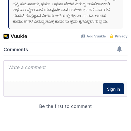
ವ್ಯಕ್ತಿ, ಸಮುದಾಯ, ಧರ್ಮ ಅಥವಾ ದೇಶದ ವಿರುದ್ಧ ಅವಹೇಳನಕಾರಿ
ಅಥವಾ ಅಶ್ಲೀಲವಾದ ಯಾವುದೇ ಕಾಮೆಂಟ್‌ಗಳು ಭಾರತ ಸರ್ಕಾರದ
ಮಾಹಿತಿ ತಂತ್ರಜ್ಞಾನ ನೀತಿಯ ಅಡಿಯಲ್ಲಿ ಶಿಕ್ಷಾರ್ಹವಾಗಿವೆ. ಅಂತಹ
ಕಾಮೆಂಟ್‌ಗಳ ವಿರುದ್ಧ ಸೂಕ್ತ ಕಾನೂನು ಕ್ರಮ ಕೈಗೊಳ್ಳಲಾಗುವುದು.