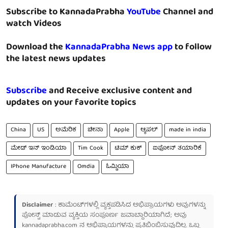
Subscribe to KannadaPrabha
YouTube
Channel and
watch Videos
Download the
KannadaPrabha News app
to follow
the latest news updates
Subscribe
and Receive exclusive content and
updates on your favorite topics
China
US
ಅಮೆರಿಕ
ಚೀನಾ
Apple
ಆ್ಯಪಲ್
made in india
ಮೇಡ್ ಇನ್ ಇಂಡಿಯಾ
Tim Cook
ಟಿಮ್ ಕುಕ್
ಐಫೋನ್ ತಯಾರಿಕೆ
IPhone Manufacture
Omdia
ಓಮ್ಡಿಯಾ
Disclaimer
: ಕಾಮೆಂಟ್‌ಗಳಲ್ಲಿ ವ್ಯಕ್ತಪಡಿಸಿದ ಅಭಿಪ್ರಾಯಗಳು ಅವುಗಳನ್ನು
ಪೋಸ್ಟ್ ಮಾಡುವ ವ್ಯಕ್ತಿಯ ಸಂಪೂರ್ಣ ಜವಾಬ್ದಾರಿಯಾಗಿದೆ; ಅವು
kannadaprabha.com
ನ ಅಭಿಪ್ರಾಯಗಳನ್ನು ಪ್ರತಿಬಿಂಬಿಸುವುದಿಲ್ಲ. ಒಬ್ಬ