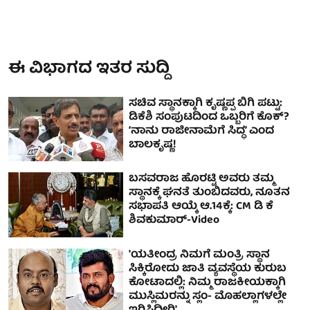
ಈ ವಿಭಾಗದ ಇತರ ಸುದ್ದಿ
ಸಚಿವ ಸ್ಥಾನಕ್ಕಾಗಿ ಕೃಷ್ಣಪ್ಪ ಬಿಗಿ ಪಟ್ಟು:
ಡಿಕೆಶಿ ಸಂಪುಟದಿಂದ ಒಬ್ಬರಿಗೆ ಕೊಕ್?
‘ನಾನು ರಾಜೀನಾಮೆಗೆ ಸಿದ್ಧ’ ಎಂದ
ಬಾಲಕೃಷ್ಣ!
ಬಸವರಾಜ ಹೊರಟ್ಟಿ ಅವರು ತಮ್ಮ
ಸ್ಥಾನಕ್ಕೆ ಘನತೆ ತುಂಬಿದವರು, ನೂತನ
ಸಭಾಪತಿ ಆಯ್ಕೆ ಆ.14ಕ್ಕೆ: CM ಡಿ ಕೆ
ಶಿವಕುಮಾರ್-Video
'ಯತೀಂದ್ರ ನಿಮಗೆ ಮಂತ್ರಿ ಸ್ಥಾನ
ಸಿಕ್ಕಿರೋದು ಜಾತಿ ವ್ಯವಸ್ಥೆಯ ಕುರುಬ
ಕೋಟಾದಲ್ಲಿ: ನಿಮ್ಮ ರಾಜಕೀಯಕ್ಕಾಗಿ
ಮುಸ್ಲಿಮರನ್ನು ಸ್ಲಂ- ಮೊಹಲ್ಲಾಗಳಲ್ಲೇ