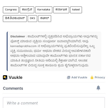
Congress
ಕಾಂಗ್ರೆಸ್
Karnataka
ಕರ್ನಾಟಕ
kateel
ಡಿಕೆ.ಶಿವಕುಮಾರ್
DKS
ಕಟೀಲ್
Disclaimer
: ಕಾಮೆಂಟ್‌ಗಳಲ್ಲಿ ವ್ಯಕ್ತಪಡಿಸಿದ ಅಭಿಪ್ರಾಯಗಳು ಅವುಗಳನ್ನು
ಪೋಸ್ಟ್ ಮಾಡುವ ವ್ಯಕ್ತಿಯ ಸಂಪೂರ್ಣ ಜವಾಬ್ದಾರಿಯಾಗಿದೆ; ಅವು
kannadaprabha.com
ನ ಅಭಿಪ್ರಾಯಗಳನ್ನು ಪ್ರತಿಬಿಂಬಿಸುವುದಿಲ್ಲ. ಒಬ್ಬ
ವ್ಯಕ್ತಿ, ಸಮುದಾಯ, ಧರ್ಮ ಅಥವಾ ದೇಶದ ವಿರುದ್ಧ ಅವಹೇಳನಕಾರಿ
ಅಥವಾ ಅಶ್ಲೀಲವಾದ ಯಾವುದೇ ಕಾಮೆಂಟ್‌ಗಳು ಭಾರತ ಸರ್ಕಾರದ
ಮಾಹಿತಿ ತಂತ್ರಜ್ಞಾನ ನೀತಿಯ ಅಡಿಯಲ್ಲಿ ಶಿಕ್ಷಾರ್ಹವಾಗಿವೆ. ಅಂತಹ
ಕಾಮೆಂಟ್‌ಗಳ ವಿರುದ್ಧ ಸೂಕ್ತ ಕಾನೂನು ಕ್ರಮ ಕೈಗೊಳ್ಳಲಾಗುವುದು.