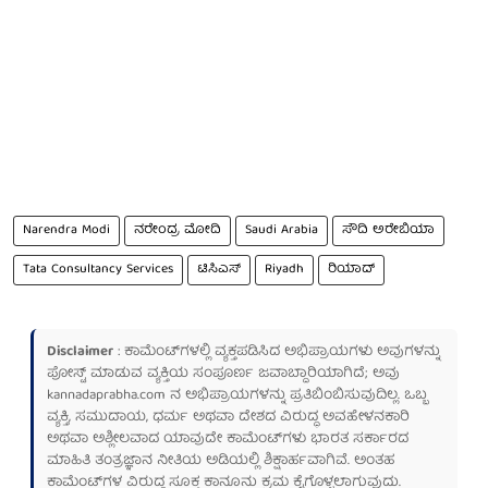
Narendra Modi
ನರೇಂದ್ರ ಮೋದಿ
Saudi Arabia
ಸೌದಿ ಅರೇಬಿಯಾ
Tata Consultancy Services
ಟಿಸಿಎಸ್
Riyadh
ರಿಯಾದ್
Disclaimer
: ಕಾಮೆಂಟ್‌ಗಳಲ್ಲಿ ವ್ಯಕ್ತಪಡಿಸಿದ ಅಭಿಪ್ರಾಯಗಳು ಅವುಗಳನ್ನು
ಪೋಸ್ಟ್ ಮಾಡುವ ವ್ಯಕ್ತಿಯ ಸಂಪೂರ್ಣ ಜವಾಬ್ದಾರಿಯಾಗಿದೆ; ಅವು
kannadaprabha.com
ನ ಅಭಿಪ್ರಾಯಗಳನ್ನು ಪ್ರತಿಬಿಂಬಿಸುವುದಿಲ್ಲ. ಒಬ್ಬ
ವ್ಯಕ್ತಿ, ಸಮುದಾಯ, ಧರ್ಮ ಅಥವಾ ದೇಶದ ವಿರುದ್ಧ ಅವಹೇಳನಕಾರಿ
ಅಥವಾ ಅಶ್ಲೀಲವಾದ ಯಾವುದೇ ಕಾಮೆಂಟ್‌ಗಳು ಭಾರತ ಸರ್ಕಾರದ
ಮಾಹಿತಿ ತಂತ್ರಜ್ಞಾನ ನೀತಿಯ ಅಡಿಯಲ್ಲಿ ಶಿಕ್ಷಾರ್ಹವಾಗಿವೆ. ಅಂತಹ
ಕಾಮೆಂಟ್‌ಗಳ ವಿರುದ್ಧ ಸೂಕ್ತ ಕಾನೂನು ಕ್ರಮ ಕೈಗೊಳ್ಳಲಾಗುವುದು.