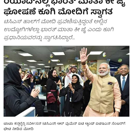
ರಿಯಾದ್‌ನಲ್ಲಿ ಭಾರತ್ ಮಾತಾ ಕೀ ಜೈ
ಘೋಷಣೆ ಕೂಗಿ ಮೋದಿಗೆ ಸ್ವಾಗತ
ಟಿಸಿಎಸ್ ಹಾಲ್‌ಗೆ ಮೋದಿ ಪ್ರವೇಶಿಸುತ್ತಿದ್ದಂತೆ ಅಲ್ಲಿನ
ಉದ್ಯೋಗಿಗಳೆಲ್ಲಾ ಭಾರತ್ ಮಾತಾ ಕೀ ಜೈ ಎಂದು ಕೂಗಿ
ಪ್ರಧಾನಿಯವರನ್ನು ಸ್ವಾಗತಿಸಿದ್ದಾರೆ...
ಟಾಟಾ ಕನ್ಸಲ್ಟೆನ್ಸಿ ಸರ್ವೀಸಸ್ (ಟಿಸಿಎಸ್) ಆಲ್ ವುಮೆನ್ ಐಟಿ ಆ್ಯಂಡ್ ಐಟಿಇಎಸ್ ಸೆಂಟರ್‌ಗೆ
ಭೇಟಿ ನೀಡಿದ ಮೋದಿ