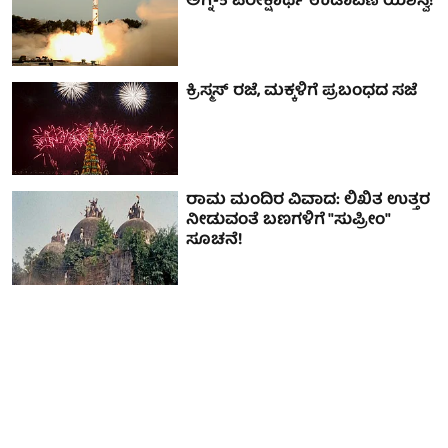
ಅಗ್ನಿ-5 ಪರೀಕ್ಷಾರ್ಥ ಉಡಾವಣೆ ಯಶಸ್ವಿ!
ಕ್ರಿಸ್ಮಸ್ ರಜೆ, ಮಕ್ಕಳಿಗೆ ಪ್ರಬಂಧದ ಸಜೆ
ರಾಮ ಮಂದಿರ ವಿವಾದ: ಲಿಖಿತ ಉತ್ತರ
ನೀಡುವಂತೆ ಬಣಗಳಿಗೆ "ಸುಪ್ರೀಂ"
ಸೂಚನೆ!