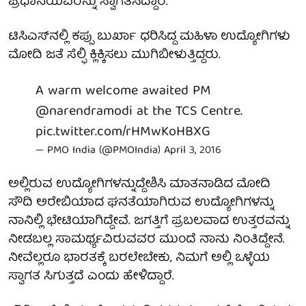
ಪ್ರಧಾನಿಯವರನ್ನು ಸ್ವಾಗತಿಸಿದ್ದಾರೆ.
ಟಿಸಿಎಸ್‌ನಲ್ಲಿ ಕಪ್ಪು ಬುರ್ಖಾ ಧರಿಸಿದ್ದ ಮಹಿಳಾ ಉದ್ಯೋಗಿಗಳು
ಮೋದಿ ಜತೆ ಸೆಲ್ಫಿ ಕ್ಲಿಕ್ಕಿಸಲು ಮುಗಿಬೀಳುತ್ತಿದ್ದರು.
A warm welcome awaited PM
@narendramodi
at the TCS Centre.
pic.twitter.com/rHMwKoHBXG
— PMO India (@PMOIndia)
April 3, 2016
ಅಲ್ಲಿರುವ ಉದ್ಯೋಗಿಗಳನ್ನುದ್ದೇಶಿಸಿ ಮಾತನಾಡಿದ ಮೋದಿ
ಸೌದಿ ಅರೇಬಿಯಾದ ಘನತೆಯಾಗಿರುವ ಉದ್ಯೋಗಿಗಳನ್ನು
ನಾನಿಲ್ಲಿ ಭೇಟಿಯಾಗಿದ್ದೇವೆ. ಜಗತ್ತಿಗೆ ಪ್ರಬಲವಾದ ಉತ್ತರವನ್ನು
ನೀಡಬಲ್ಲ ಸಾಮರ್ಥ್ಯವಿರುವವರ ಮುಂದೆ ನಾನು ನಿಂತಿದ್ದೇನೆ.
ನೀವೆಲ್ಲರೂ ಭಾರತಕ್ಕೆ ಬರಲೇಬೇಕು, ನಿಮಗೆ ಅಲ್ಲಿ ಒಳ್ಳೆಯ
ಸ್ವಾಗತ ಸಿಗುತ್ತದೆ ಎಂದು ಹೇಳಿದ್ದಾರೆ.