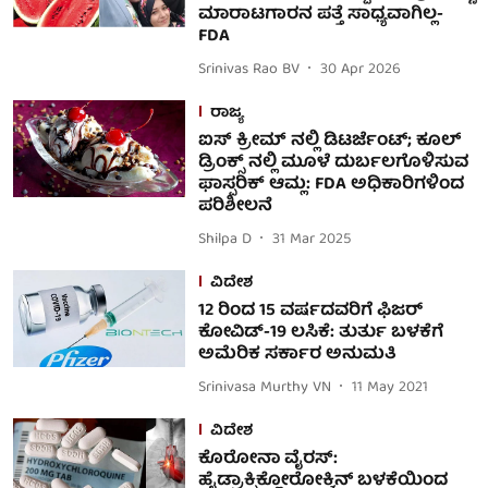
ಮಾರಾಟಗಾರನ ಪತ್ತೆ ಸಾಧ್ಯವಾಗಿಲ್ಲ-
FDA
Srinivas Rao BV
30 Apr 2026
ರಾಜ್ಯ
ಐಸ್ ಕ್ರೀಮ್‌ ನಲ್ಲಿ ಡಿಟರ್ಜೆಂಟ್; ಕೂಲ್
ಡ್ರಿಂಕ್ಸ್ ನಲ್ಲಿ ಮೂಳೆ ದುರ್ಬಲಗೊಳಿಸುವ
ಫಾಸ್ಪರಿಕ್ ಆಮ್ಲ: FDA ಅಧಿಕಾರಿಗಳಿಂದ
ಪರಿಶೀಲನೆ
Shilpa D
31 Mar 2025
ವಿದೇಶ
12 ರಿಂದ 15 ವರ್ಷದವರಿಗೆ ಫಿಜರ್
ಕೋವಿಡ್-19 ಲಸಿಕೆ: ತುರ್ತು ಬಳಕೆಗೆ
ಅಮೆರಿಕ ಸರ್ಕಾರ ಅನುಮತಿ
Srinivasa Murthy VN
11 May 2021
ವಿದೇಶ
ಕೊರೋನಾ ವೈರಸ್:
ಹೈಡ್ರಾಕ್ಸಿಕ್ಲೋರೋಕ್ವಿನ್ ಬಳಕೆಯಿಂದ