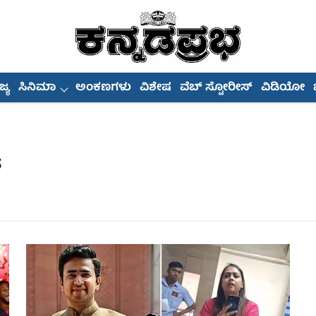
್ಯ
ಸಿನಿಮಾ
ಅಂಕಣಗಳು
ವಿಶೇಷ
ವೆಬ್ ಸ್ಟೋರೀಸ್
ವಿಡಿಯೋ
್