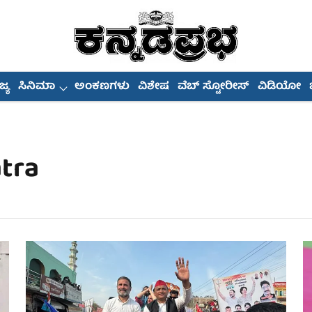
್ಯ
ಸಿನಿಮಾ
ಅಂಕಣಗಳು
ವಿಶೇಷ
ವೆಬ್ ಸ್ಟೋರೀಸ್
ವಿಡಿಯೋ
tra