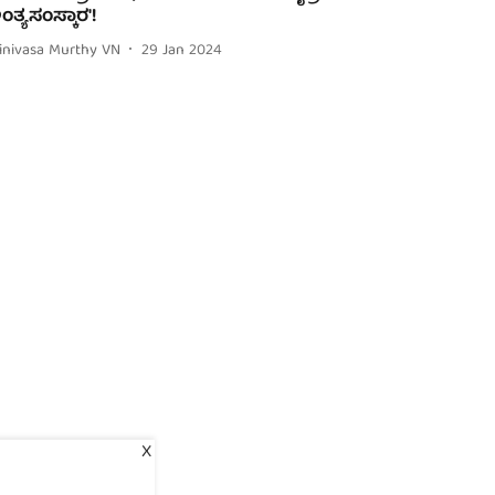
ಂತ್ಯಸಂಸ್ಕಾರ'!
rinivasa Murthy VN
29 Jan 2024
X