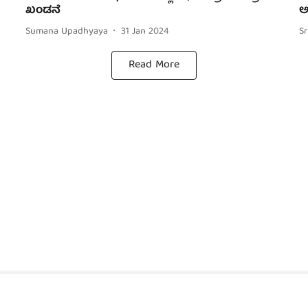
ಖಂಡನೆ
ಅ
Sumana Upadhyaya
31 Jan 2024
S
Read More