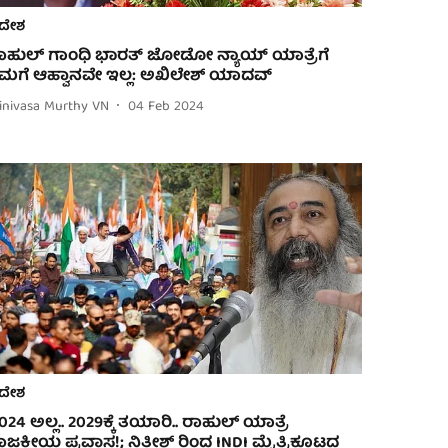
ದೇಶ
ಾಹುಲ್ ಗಾಂಧಿ ಭಾರತ್ ಜೋಡೋ ನ್ಯಾಯ್ ಯಾತ್ರೆಗೆ
ಮಗೆ ಆಹ್ವಾನವೇ ಇಲ್ಲ: ಅಖಿಲೇಶ್ ಯಾದವ್
rinivasa Murthy VN
04 Feb 2024
ದೇಶ
2024 ಅಲ್ಲ.. 2029ಕ್ಕೆ ತಯಾರಿ.. ರಾಹುಲ್ ಯಾತ್ರೆ
ಾಜಕೀಯ ಪ್ರವಾಸ!; ನಿತೀಶ್ ರಿಂದ INDI ಮೈತ್ರಿಕೂಟದ