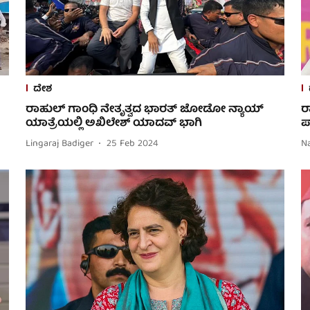
ದೇಶ
ರಾಹುಲ್ ಗಾಂಧಿ ನೇತೃತ್ವದ ಭಾರತ್ ಜೋಡೋ ನ್ಯಾಯ್
ರ
ಯಾತ್ರೆಯಲ್ಲಿ ಅಖಿಲೇಶ್ ಯಾದವ್ ಭಾಗಿ
ಪ
Lingaraj Badiger
25 Feb 2024
N