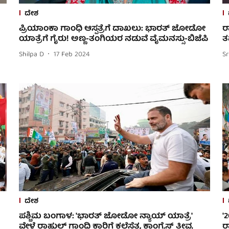
ದೇಶ
ಪ್ರಿಯಾಂಕಾ ಗಾಂಧಿ ಆಸ್ಪತ್ರೆಗೆ ದಾಖಲು: ಭಾರತ್ ಜೋಡೋ
ರ
ಯಾತ್ರೆಗೆ ಗೈರು! ಅಣ್ಣ-ತಂಗಿಯರ ನಡುವೆ ವೈಮನಸ್ಸು-ಬಿಜೆಪಿ
ತ
Shilpa D
17 Feb 2024
S
ದೇಶ
ಪಶ್ಚಿಮ ಬಂಗಾಳ: 'ಭಾರತ್ ಜೋಡೋ ನ್ಯಾಯ್ ಯಾತ್ರೆ'
'
ವೇಳೆ ರಾಹುಲ್ ಗಾಂಧಿ ಕಾರಿಗೆ ಕಲ್ಲೆಸೆತ, ಕಾಂಗ್ರೆಸ್ ತೀವ್ರ
ರ