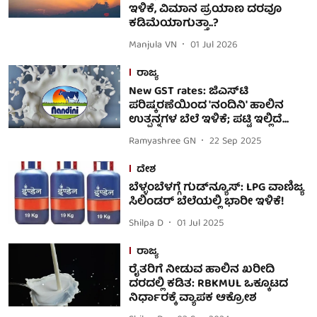
ಇಳಿಕೆ, ವಿಮಾನ ಪ್ರಯಾಣ ದರವೂ
ಕಡಿಮೆಯಾಗುತ್ತಾ..?
Manjula VN
01 Jul 2026
ರಾಜ್ಯ
New GST rates: ಜಿಎಸ್‌ಟಿ
ಪರಿಷ್ಕರಣೆಯಿಂದ 'ನಂದಿನಿ' ಹಾಲಿನ
ಉತ್ಪನ್ನಗಳ ಬೆಲೆ ಇಳಿಕೆ; ಪಟ್ಟಿ ಇಲ್ಲಿದೆ...
Ramyashree GN
22 Sep 2025
ದೇಶ
ಬೆಳ್ಳಂಬೆಳಗ್ಗೆ ಗುಡ್​​ನ್ಯೂಸ್​: LPG ವಾಣಿಜ್ಯ
ಸಿಲಿಂಡರ್‌ ಬೆಲೆಯಲ್ಲಿ ಭಾರೀ ಇಳಿಕೆ!
Shilpa D
01 Jul 2025
ರಾಜ್ಯ
ರೈತರಿಗೆ ನೀಡುವ ಹಾಲಿನ ಖರೀದಿ
ದರದಲ್ಲಿ ಕಡಿತ: RBKMUL ಒಕ್ಕೂಟದ
ನಿರ್ಧಾರಕ್ಕೆ ವ್ಯಾಪಕ ಆಕ್ರೋಶ