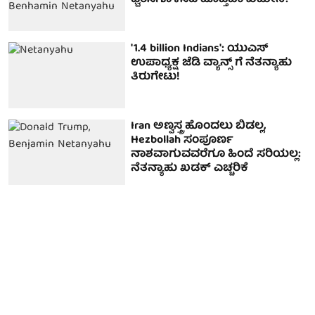
ಧ್ವಂಸಗೊಳಿಸಿದ ಮೊಜ್ತಬಾ ಖಮೇನಿ?
'1.4 billion Indians': ಯುಎಸ್
ಉಪಾಧ್ಯಕ್ಷ ಜೆಡಿ ವ್ಯಾನ್ಸ್ ಗೆ ನೆತನ್ಯಾಹು
ತಿರುಗೇಟು!
Iran ಅಣ್ವಸ್ತ್ರ ಹೊಂದಲು ಬಿಡಲ್ಲ,
Hezbollah ಸಂಪೂರ್ಣ
ನಾಶವಾಗುವವರೆಗೂ ಹಿಂದೆ ಸರಿಯಲ್ಲ:
ನೆತನ್ಯಾಹು ಖಡಕ್ ಎಚ್ಚರಿಕೆ