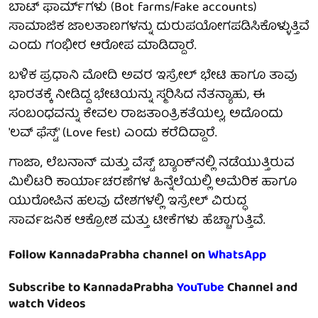
ಬಾಟ್ ಫಾರ್ಮ್‌ಗಳು (Bot farms/Fake accounts)
ಸಾಮಾಜಿಕ ಜಾಲತಾಣಗಳನ್ನು ದುರುಪಯೋಗಪಡಿಸಿಕೊಳ್ಳುತ್ತಿವೆ
ಎಂದು ಗಂಭೀರ ಆರೋಪ ಮಾಡಿದ್ದಾರೆ.
ಬಳಿಕ ಪ್ರಧಾನಿ ಮೋದಿ ಅವರ ಇಸ್ರೇಲ್ ಭೇಟಿ ಹಾಗೂ ತಾವು
ಭಾರತಕ್ಕೆ ನೀಡಿದ್ದ ಭೇಟಿಯನ್ನು ಸ್ಮರಿಸಿದ ನೆತನ್ಯಾಹು, ಈ
ಸಂಬಂಧವನ್ನು ಕೇವಲ ರಾಜತಾಂತ್ರಿಕತೆಯಲ್ಲ, ಅದೊಂದು
'ಲವ್ ಫೆಸ್ಟ್' (Love fest) ಎಂದು ಕರೆದಿದ್ದಾರೆ.
ಗಾಜಾ, ಲೆಬನಾನ್ ಮತ್ತು ವೆಸ್ಟ್ ಬ್ಯಾಂಕ್‌ನಲ್ಲಿ ನಡೆಯುತ್ತಿರುವ
ಮಿಲಿಟರಿ ಕಾರ್ಯಾಚರಣೆಗಳ ಹಿನ್ನೆಲೆಯಲ್ಲಿ ಅಮೆರಿಕ ಹಾಗೂ
ಯುರೋಪಿನ ಹಲವು ದೇಶಗಳಲ್ಲಿ ಇಸ್ರೇಲ್ ವಿರುದ್ಧ
ಸಾರ್ವಜನಿಕ ಆಕ್ರೋಶ ಮತ್ತು ಟೀಕೆಗಳು ಹೆಚ್ಚಾಗುತ್ತಿವೆ.
Follow KannadaPrabha channel on
WhatsApp
Subscribe to KannadaPrabha
YouTube
Channel and
watch Videos