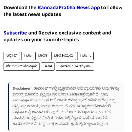
Download the
KannadaPrabha News app
to follow
the latest news updates
Subscribe
and Receive exclusive content and
updates on your favorite topics
ಇಸ್ರೇಲ್
india
ಭಾರತ
ಭಾರತೀಯರು
Indians
ಬೆಂಜಮಿನ್ ನೆತನ್ಯಾಹು
Isreal
Banzamin netanyahu
Disclaimer
: ಕಾಮೆಂಟ್‌ಗಳಲ್ಲಿ ವ್ಯಕ್ತಪಡಿಸಿದ ಅಭಿಪ್ರಾಯಗಳು ಅವುಗಳನ್ನು
ಪೋಸ್ಟ್ ಮಾಡುವ ವ್ಯಕ್ತಿಯ ಸಂಪೂರ್ಣ ಜವಾಬ್ದಾರಿಯಾಗಿದೆ; ಅವು
kannadaprabha.com
ನ ಅಭಿಪ್ರಾಯಗಳನ್ನು ಪ್ರತಿಬಿಂಬಿಸುವುದಿಲ್ಲ. ಒಬ್ಬ
ವ್ಯಕ್ತಿ, ಸಮುದಾಯ, ಧರ್ಮ ಅಥವಾ ದೇಶದ ವಿರುದ್ಧ ಅವಹೇಳನಕಾರಿ
ಅಥವಾ ಅಶ್ಲೀಲವಾದ ಯಾವುದೇ ಕಾಮೆಂಟ್‌ಗಳು ಭಾರತ ಸರ್ಕಾರದ
ಮಾಹಿತಿ ತಂತ್ರಜ್ಞಾನ ನೀತಿಯ ಅಡಿಯಲ್ಲಿ ಶಿಕ್ಷಾರ್ಹವಾಗಿವೆ. ಅಂತಹ
ಕಾಮೆಂಟ್‌ಗಳ ವಿರುದ್ಧ ಸೂಕ್ತ ಕಾನೂನು ಕ್ರಮ ಕೈಗೊಳ್ಳಲಾಗುವುದು.