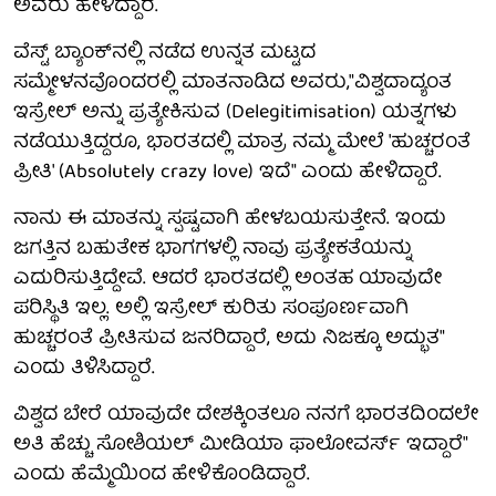
ಅವರು ಹೇಳಿದ್ದಾರೆ.
ವೆಸ್ಟ್ ಬ್ಯಾಂಕ್‌ನಲ್ಲಿ ನಡೆದ ಉನ್ನತ ಮಟ್ಟದ
ಸಮ್ಮೇಳನವೊಂದರಲ್ಲಿ ಮಾತನಾಡಿದ ಅವರು,"ವಿಶ್ವದಾದ್ಯಂತ
ಇಸ್ರೇಲ್ ಅನ್ನು ಪ್ರತ್ಯೇಕಿಸುವ (Delegitimisation) ಯತ್ನಗಳು
ನಡೆಯುತ್ತಿದ್ದರೂ, ಭಾರತದಲ್ಲಿ ಮಾತ್ರ ನಮ್ಮ ಮೇಲೆ 'ಹುಚ್ಚರಂತೆ
ಪ್ರೀತಿ' (Absolutely crazy love) ಇದೆ" ಎಂದು ಹೇಳಿದ್ದಾರೆ.
ನಾನು ಈ ಮಾತನ್ನು ಸ್ಪಷ್ಟವಾಗಿ ಹೇಳಬಯಸುತ್ತೇನೆ. ಇಂದು
ಜಗತ್ತಿನ ಬಹುತೇಕ ಭಾಗಗಳಲ್ಲಿ ನಾವು ಪ್ರತ್ಯೇಕತೆಯನ್ನು
ಎದುರಿಸುತ್ತಿದ್ದೇವೆ. ಆದರೆ ಭಾರತದಲ್ಲಿ ಅಂತಹ ಯಾವುದೇ
ಪರಿಸ್ಥಿತಿ ಇಲ್ಲ. ಅಲ್ಲಿ ಇಸ್ರೇಲ್ ಕುರಿತು ಸಂಪೂರ್ಣವಾಗಿ
ಹುಚ್ಚರಂತೆ ಪ್ರೀತಿಸುವ ಜನರಿದ್ದಾರೆ, ಅದು ನಿಜಕ್ಕೂ ಅದ್ಭುತ"
ಎಂದು ತಿಳಿಸಿದ್ದಾರೆ.
ವಿಶ್ವದ ಬೇರೆ ಯಾವುದೇ ದೇಶಕ್ಕಿಂತಲೂ ನನಗೆ ಭಾರತದಿಂದಲೇ
ಅತಿ ಹೆಚ್ಚು ಸೋಶಿಯಲ್ ಮೀಡಿಯಾ ಫಾಲೋವರ್ಸ್ ಇದ್ದಾರೆ"
ಎಂದು ಹೆಮ್ಮೆಯಿಂದ ಹೇಳಿಕೊಂಡಿದ್ದಾರೆ.