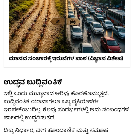
ಮಾನವ ಸಂಚಾರಕ್ಕೆ ಇರುವೆಗಳ ಪಾಠ (ವಿಜ್ಞಾನ ವಿಶೇಷ)
ಉದ್ಭವ ಬುದ್ಧಿವಂತಿಕೆ
ಇಲ್ಲಿ ಒಂದು ಮುಖ್ಯವಾದ ಅರಿವು ಹೊರಹೊಮ್ಮುತ್ತದೆ:
ಬುದ್ಧಿವಂತಿಕೆ ಯಾವಾಗಲೂ ಒಬ್ಬ ವ್ಯಕ್ತಿಯೊಳಗೇ
ಇರಬೇಕೆಂಬುದಿಲ್ಲ. ಕೆಲವು ಸಂದರ್ಭಗಳಲ್ಲಿ ಅದು ಸಂಬಂಧಗಳ
ಜಾಲದಲ್ಲಿ ಉದ್ಭವಿಸುತ್ತದೆ.
ದಿಕ್ಕು ನಿರ್ಧಾರ, ವೇಗ ಹೊಂದಾಣಿಕೆ ಮತ್ತು ಸಮೂಹ