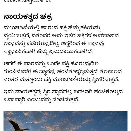
ಜೀವಂತ ಸಾಕ್ಷಿಯಾಗಿದೆ.
ನಾಯಕತ್ವದ ಚಕ್ರ
ಮುಂಚೂಣಿಯಲ್ಲಿ ಹಾರುವ ಪಕ್ಷಿ ಹೆಚ್ಚು ಶಕ್ತಿಯನ್ನು
ವ್ಯಯಿಸುತ್ತದೆ, ಏಕೆಂದರೆ ಅದು ಇತರ ಪಕ್ಷಿಗಳ ಅಪ್‌ವಾಶ್‌ನ
ಲಾಭವನ್ನು ಪಡೆಯುವುದಿಲ್ಲ. ಆದ್ದರಿಂದ ಈ ಸ್ಥಾನವು
ಸ್ವಾಭಾವಿಕವಾಗಿ ಹೆಚ್ಚು ಶ್ರಮದಾಯಕವಾಗಿದೆ.
ಆದರೆ ಈ ಭಾರವನ್ನು ಒಂದೇ ಪಕ್ಷಿ ಹೊರುವುದಿಲ್ಲ.
ಗುಂಪಿನೊಳಗೆ ಈ ಸ್ಥಾನವು ಹಂಚಿಕೊಳ್ಳಲ್ಪಡುತ್ತದೆ. ಕೆಲಕಾಲದ
ನಂತರ ಮತ್ತೊಂದು ಪಕ್ಷಿ ಮುಂಚೂಣಿಯನ್ನು ಸ್ವೀಕರಿಸುತ್ತದೆ.
ಇದು ನಾಯಕತ್ವವು ಸ್ಥಿರ ಸ್ಥಾನವಲ್ಲ, ಬದಲಾಗಿ ಹಂಚಿಕೊಳ್ಳುವ
ಜವಾಬ್ದಾರಿ ಎಂಬುದನ್ನು ಸೂಚಿಸುತ್ತದೆ.