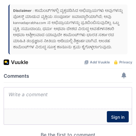
Disclaimer
: ಕಾಮೆಂಟ್‌ಗಳಲ್ಲಿ ವ್ಯಕ್ತಪಡಿಸಿದ ಅಭಿಪ್ರಾಯಗಳು ಅವುಗಳನ್ನು
ಪೋಸ್ಟ್ ಮಾಡುವ ವ್ಯಕ್ತಿಯ ಸಂಪೂರ್ಣ ಜವಾಬ್ದಾರಿಯಾಗಿದೆ; ಅವು
kannadaprabha.com
ನ ಅಭಿಪ್ರಾಯಗಳನ್ನು ಪ್ರತಿಬಿಂಬಿಸುವುದಿಲ್ಲ. ಒಬ್ಬ
ವ್ಯಕ್ತಿ, ಸಮುದಾಯ, ಧರ್ಮ ಅಥವಾ ದೇಶದ ವಿರುದ್ಧ ಅವಹೇಳನಕಾರಿ
ಅಥವಾ ಅಶ್ಲೀಲವಾದ ಯಾವುದೇ ಕಾಮೆಂಟ್‌ಗಳು ಭಾರತ ಸರ್ಕಾರದ
ಮಾಹಿತಿ ತಂತ್ರಜ್ಞಾನ ನೀತಿಯ ಅಡಿಯಲ್ಲಿ ಶಿಕ್ಷಾರ್ಹವಾಗಿವೆ. ಅಂತಹ
ಕಾಮೆಂಟ್‌ಗಳ ವಿರುದ್ಧ ಸೂಕ್ತ ಕಾನೂನು ಕ್ರಮ ಕೈಗೊಳ್ಳಲಾಗುವುದು.