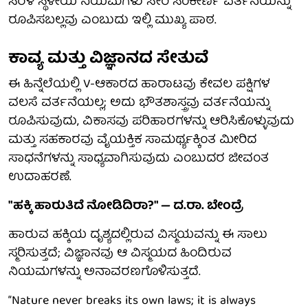
ಸರಳ ಸ್ಥಳೀಯ ನಿಯಮಗಳು ಸೇರಿ ಸಂಕೀರ್ಣ ವರ್ತನೆಯನ್ನು
ರೂಪಿಸಬಲ್ಲವು ಎಂಬುದು ಇಲ್ಲಿ ಮುಖ್ಯ ಪಾಠ.
ಕಾವ್ಯ ಮತ್ತು ವಿಜ್ಞಾನದ ಸೇತುವೆ
ಈ ಹಿನ್ನೆಲೆಯಲ್ಲಿ V-ಆಕಾರದ ಹಾರಾಟವು ಕೇವಲ ಪಕ್ಷಿಗಳ
ವಲಸೆ ವರ್ತನೆಯಲ್ಲ; ಅದು ಭೌತಶಾಸ್ತ್ರವು ವರ್ತನೆಯನ್ನು
ರೂಪಿಸುವುದು, ವಿಕಾಸವು ಪರಿಹಾರಗಳನ್ನು ಆರಿಸಿಕೊಳ್ಳುವುದು
ಮತ್ತು ಸಹಕಾರವು ವೈಯಕ್ತಿಕ ಸಾಮರ್ಥ್ಯಕ್ಕಿಂತ ಮೀರಿದ
ಸಾಧನೆಗಳನ್ನು ಸಾಧ್ಯವಾಗಿಸುವುದು ಎಂಬುದರ ಜೀವಂತ
ಉದಾಹರಣೆ.
"ಹಕ್ಕಿ ಹಾರುತಿದೆ ನೋಡಿದಿರಾ?" — ದ.ರಾ. ಬೇಂದ್ರೆ
ಹಾರುವ ಹಕ್ಕಿಯ ದೃಶ್ಯದಲ್ಲಿರುವ ವಿಸ್ಮಯವನ್ನು ಈ ಸಾಲು
ಸ್ಮರಿಸುತ್ತದೆ; ವಿಜ್ಞಾನವು ಆ ವಿಸ್ಮಯದ ಹಿಂದಿರುವ
ನಿಯಮಗಳನ್ನು ಅನಾವರಣಗೊಳಿಸುತ್ತದೆ.
“Nature never breaks its own laws; it is always