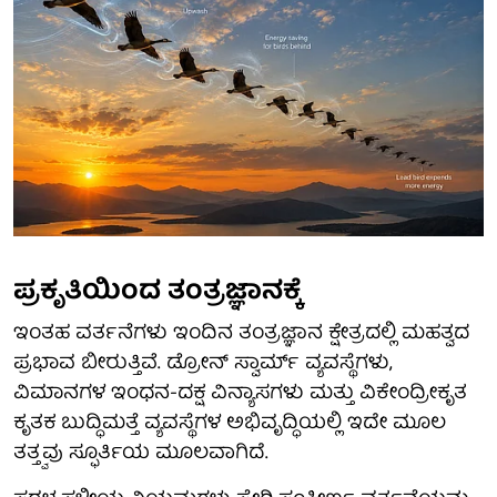
ಪ್ರಕೃತಿಯಿಂದ ತಂತ್ರಜ್ಞಾನಕ್ಕೆ
ಇಂತಹ ವರ್ತನೆಗಳು ಇಂದಿನ ತಂತ್ರಜ್ಞಾನ ಕ್ಷೇತ್ರದಲ್ಲಿ ಮಹತ್ವದ
ಪ್ರಭಾವ ಬೀರುತ್ತಿವೆ. ಡ್ರೋನ್ ಸ್ವಾರ್ಮ್ ವ್ಯವಸ್ಥೆಗಳು,
ವಿಮಾನಗಳ ಇಂಧನ-ದಕ್ಷ ವಿನ್ಯಾಸಗಳು ಮತ್ತು ವಿಕೇಂದ್ರೀಕೃತ
ಕೃತಕ ಬುದ್ಧಿಮತ್ತೆ ವ್ಯವಸ್ಥೆಗಳ ಅಭಿವೃದ್ಧಿಯಲ್ಲಿ ಇದೇ ಮೂಲ
ತತ್ತ್ವವು ಸ್ಫೂರ್ತಿಯ ಮೂಲವಾಗಿದೆ.