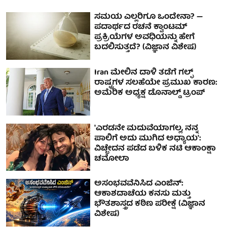
ಸಮಯ ಎಲ್ಲರಿಗೂ ಒಂದೇನಾ? —
ಪದಾರ್ಥದ ರಚನೆ ಕ್ವಾಂಟಮ್
ಪ್ರಕ್ರಿಯೆಗಳ ಅವಧಿಯನ್ನು ಹೇಗೆ
ಬದಲಿಸುತ್ತದೆ? (ವಿಜ್ಞಾನ ವಿಶೇಷ)
Iran ಮೇಲಿನ ದಾಳಿ ತಡೆಗೆ ಗಲ್ಫ್
ರಾಷ್ಟ್ರಗಳ ಸಲಹೆಯೇ ಪ್ರಮುಖ ಕಾರಣ:
ಅಮೆರಿಕ ಅಧ್ಯಕ್ಷ ಡೊನಾಲ್ಡ್ ಟ್ರಂಪ್
'ಎರಡನೇ ಮದುವೆಯಾಗಲ್ಲ, ನನ್ನ
ಪಾಲಿಗೆ ಅದು ಮುಗಿದ ಅಧ್ಯಾಯ':
ವಿಚ್ಛೇದನ ಪಡೆದ ಬಳಿಕ ನಟಿ ಆಕಾಂಕ್ಷಾ
ಚಮೋಲಾ
ಅಸಂಭವವೆನಿಸಿದ ಎಂಜಿನ್:
ಆಕಾಶದಾಚೆಯ ಕನಸು ಮತ್ತು
ಭೌತಶಾಸ್ತ್ರದ ಕಠಿಣ ಪರೀಕ್ಷೆ (ವಿಜ್ಞಾನ
ವಿಶೇಷ)