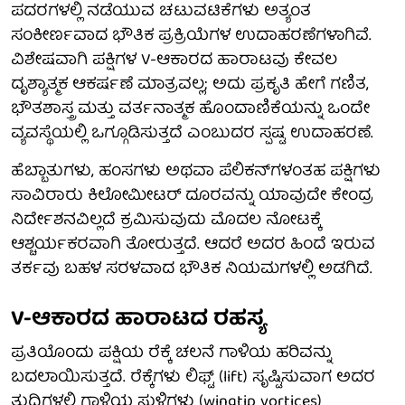
ಪದರಗಳಲ್ಲಿ ನಡೆಯುವ ಚಟುವಟಿಕೆಗಳು ಅತ್ಯಂತ
ಸಂಕೀರ್ಣವಾದ ಭೌತಿಕ ಪ್ರಕ್ರಿಯೆಗಳ ಉದಾಹರಣೆಗಳಾಗಿವೆ.
ವಿಶೇಷವಾಗಿ ಪಕ್ಷಿಗಳ V-ಆಕಾರದ ಹಾರಾಟವು ಕೇವಲ
ದೃಶ್ಯಾತ್ಮಕ ಆಕರ್ಷಣೆ ಮಾತ್ರವಲ್ಲ; ಅದು ಪ್ರಕೃತಿ ಹೇಗೆ ಗಣಿತ,
ಭೌತಶಾಸ್ತ್ರ ಮತ್ತು ವರ್ತನಾತ್ಮಕ ಹೊಂದಾಣಿಕೆಯನ್ನು ಒಂದೇ
ವ್ಯವಸ್ಥೆಯಲ್ಲಿ ಒಗ್ಗೂಡಿಸುತ್ತದೆ ಎಂಬುದರ ಸ್ಪಷ್ಟ ಉದಾಹರಣೆ.
ಹೆಬ್ಬಾತುಗಳು, ಹಂಸಗಳು ಅಥವಾ ಪೆಲಿಕನ್‌ಗಳಂತಹ ಪಕ್ಷಿಗಳು
ಸಾವಿರಾರು ಕಿಲೋಮೀಟರ್ ದೂರವನ್ನು ಯಾವುದೇ ಕೇಂದ್ರ
ನಿರ್ದೇಶನವಿಲ್ಲದೆ ಕ್ರಮಿಸುವುದು ಮೊದಲ ನೋಟಕ್ಕೆ
ಆಶ್ಚರ್ಯಕರವಾಗಿ ತೋರುತ್ತದೆ. ಆದರೆ ಅದರ ಹಿಂದೆ ಇರುವ
ತರ್ಕವು ಬಹಳ ಸರಳವಾದ ಭೌತಿಕ ನಿಯಮಗಳಲ್ಲಿ ಅಡಗಿದೆ.
V-ಆಕಾರದ ಹಾರಾಟದ ರಹಸ್ಯ
ಪ್ರತಿಯೊಂದು ಪಕ್ಷಿಯ ರೆಕ್ಕೆ ಚಲನೆ ಗಾಳಿಯ ಹರಿವನ್ನು
ಬದಲಾಯಿಸುತ್ತದೆ. ರೆಕ್ಕೆಗಳು ಲಿಫ್ಟ್ (lift) ಸೃಷ್ಟಿಸುವಾಗ ಅದರ
ತುದಿಗಳಲ್ಲಿ ಗಾಳಿಯ ಸುಳಿಗಳು (wingtip vortices)