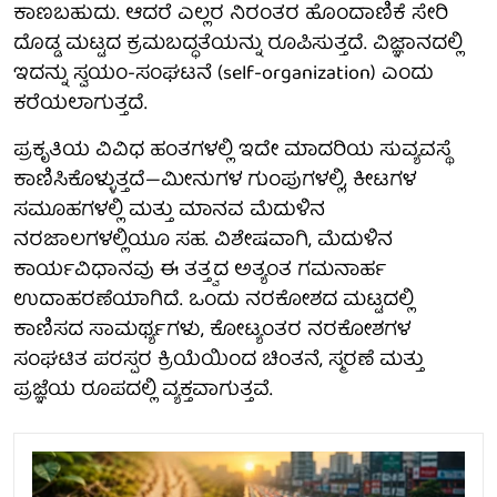
ಕಾಣಬಹುದು. ಆದರೆ ಎಲ್ಲರ ನಿರಂತರ ಹೊಂದಾಣಿಕೆ ಸೇರಿ
ದೊಡ್ಡ ಮಟ್ಟದ ಕ್ರಮಬದ್ಧತೆಯನ್ನು ರೂಪಿಸುತ್ತದೆ. ವಿಜ್ಞಾನದಲ್ಲಿ
ಇದನ್ನು ಸ್ವಯಂ-ಸಂಘಟನೆ (self-organization) ಎಂದು
ಕರೆಯಲಾಗುತ್ತದೆ.
ಪ್ರಕೃತಿಯ ವಿವಿಧ ಹಂತಗಳಲ್ಲಿ ಇದೇ ಮಾದರಿಯ ಸುವ್ಯವಸ್ಥೆ
ಕಾಣಿಸಿಕೊಳ್ಳುತ್ತದೆ—ಮೀನುಗಳ ಗುಂಪುಗಳಲ್ಲಿ, ಕೀಟಗಳ
ಸಮೂಹಗಳಲ್ಲಿ ಮತ್ತು ಮಾನವ ಮೆದುಳಿನ
ನರಜಾಲಗಳಲ್ಲಿಯೂ ಸಹ. ವಿಶೇಷವಾಗಿ, ಮೆದುಳಿನ
ಕಾರ್ಯವಿಧಾನವು ಈ ತತ್ತ್ವದ ಅತ್ಯಂತ ಗಮನಾರ್ಹ
ಉದಾಹರಣೆಯಾಗಿದೆ. ಒಂದು ನರಕೋಶದ ಮಟ್ಟದಲ್ಲಿ
ಕಾಣಿಸದ ಸಾಮರ್ಥ್ಯಗಳು, ಕೋಟ್ಯಂತರ ನರಕೋಶಗಳ
ಸಂಘಟಿತ ಪರಸ್ಪರ ಕ್ರಿಯೆಯಿಂದ ಚಿಂತನೆ, ಸ್ಮರಣೆ ಮತ್ತು
ಪ್ರಜ್ಞೆಯ ರೂಪದಲ್ಲಿ ವ್ಯಕ್ತವಾಗುತ್ತವೆ.