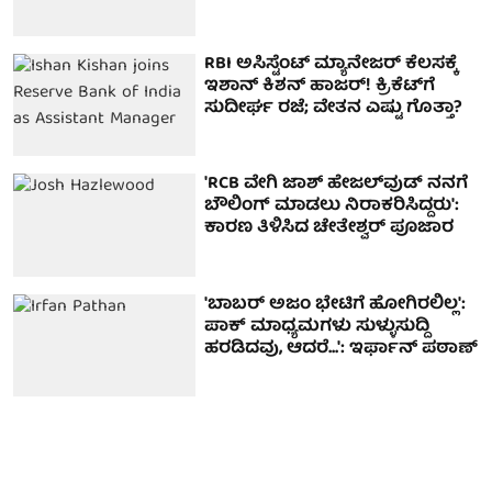
RBI ಅಸಿಸ್ಟೆಂಟ್ ಮ್ಯಾನೇಜರ್ ಕೆಲಸಕ್ಕೆ
ಇಶಾನ್ ಕಿಶನ್ ಹಾಜರ್! ಕ್ರಿಕೆಟ್​​ಗೆ
ಸುದೀರ್ಘ ರಜೆ; ವೇತನ ಎಷ್ಟು ಗೊತ್ತಾ?
'RCB ವೇಗಿ ಜಾಶ್ ಹೇಜಲ್‌ವುಡ್ ನನಗೆ
ಬೌಲಿಂಗ್ ಮಾಡಲು ನಿರಾಕರಿಸಿದ್ದರು':
ಕಾರಣ ತಿಳಿಸಿದ ಚೇತೇಶ್ವರ್ ಪೂಜಾರ
'ಬಾಬರ್ ಅಜಂ ಭೇಟಿಗೆ ಹೋಗಿರಲಿಲ್ಲ':
ಪಾಕ್ ಮಾಧ್ಯಮಗಳು ಸುಳ್ಳುಸುದ್ದಿ
ಹರಡಿದವು, ಆದರೆ...': ಇರ್ಫಾನ್ ಪಠಾಣ್