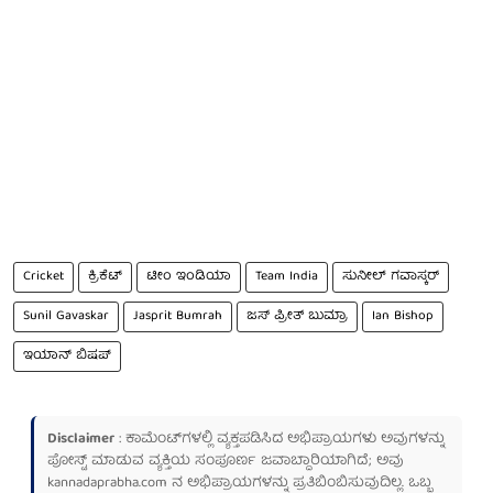
Cricket
ಕ್ರಿಕೆಟ್
ಟೀಂ ಇಂಡಿಯಾ
Team India
ಸುನೀಲ್ ಗವಾಸ್ಕರ್
Sunil Gavaskar
Jasprit Bumrah
ಜಸ್ ಪ್ರೀತ್ ಬುಮ್ರಾ
Ian Bishop
ಇಯಾನ್ ಬಿಷಪ್
Disclaimer
: ಕಾಮೆಂಟ್‌ಗಳಲ್ಲಿ ವ್ಯಕ್ತಪಡಿಸಿದ ಅಭಿಪ್ರಾಯಗಳು ಅವುಗಳನ್ನು
ಪೋಸ್ಟ್ ಮಾಡುವ ವ್ಯಕ್ತಿಯ ಸಂಪೂರ್ಣ ಜವಾಬ್ದಾರಿಯಾಗಿದೆ; ಅವು
kannadaprabha.com
ನ ಅಭಿಪ್ರಾಯಗಳನ್ನು ಪ್ರತಿಬಿಂಬಿಸುವುದಿಲ್ಲ. ಒಬ್ಬ