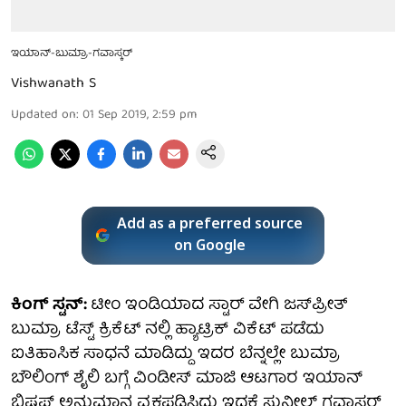
ಇಯಾನ್-ಬುಮ್ರಾ-ಗವಾಸ್ಕರ್
Vishwanath S
Updated on
:
01 Sep 2019, 2:59 pm
Add as a preferred source
on Google
ಕಿಂಗ್ ಸ್ಟನ್:
ಟೀಂ ಇಂಡಿಯಾದ ಸ್ಟಾರ್ ವೇಗಿ ಜಸ್‌ಪ್ರೀತ್
ಬುಮ್ರಾ ಟೆಸ್ಟ್ ಕ್ರಿಕೆಟ್ ನಲ್ಲಿ ಹ್ಯಾಟ್ರಿಕ್ ವಿಕೆಟ್ ಪಡೆದು
ಐತಿಹಾಸಿಕ ಸಾಧನೆ ಮಾಡಿದ್ದು ಇದರ ಬೆನ್ನಲ್ಲೇ ಬುಮ್ರಾ
ಬೌಲಿಂಗ್ ಶೈಲಿ ಬಗ್ಗೆ ವಿಂಡೀಸ್ ಮಾಜಿ ಆಟಗಾರ ಇಯಾನ್
ಬಿಷಪ್ ಅನುಮಾನ ವ್ಯಕ್ತಪಡಿಸಿದ್ದು ಇದಕ್ಕೆ ಸುನೀಲ್ ಗವಾಸ್ಕರ್