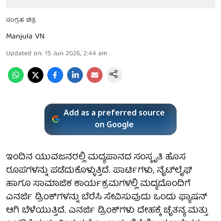
ಸಂಗ್ರಹ ಚಿತ್ರ
Manjula VN
Updated on
:
15 Jun 2026, 2:44 am
Add as a preferred source
on Google
ಇಂದಿನ ಯುವಜನರಲ್ಲಿ ಮದ್ಯಪಾನದ ಸಂಸ್ಕೃತಿ ಹೊಸ
ರೂಪಗಳನ್ನು ಪಡೆದುಕೊಳ್ಳುತ್ತಿದೆ. ಪಾರ್ಟಿಗಳು, ನೈಟ್‌ಲೈಫ್
ಹಾಗೂ ಸಾಮಾಜಿಕ ಕಾರ್ಯಕ್ರಮಗಳಲ್ಲಿ ಮದ್ಯದೊಂದಿಗೆ
ಎನರ್ಜಿ ಡ್ರಿಂಕ್‌ಗಳನ್ನು ಬೆರೆಸಿ ಸೇವಿಸುವುದು ಒಂದು ಫ್ಯಾಷನ್‌
ಆಗಿ ಬೆಳೆಯುತ್ತಿದೆ. ಎನರ್ಜಿ ಡ್ರಿಂಕ್‌ಗಳು ದೇಹಕ್ಕೆ ಚೈತನ್ಯ ಮತ್ತು