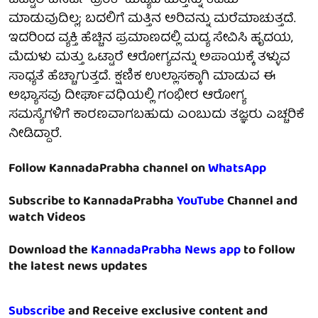
ಒಟ್ಟಾರೆ ಎನರ್ಜಿ ಡ್ರಿಂಕ್ ಮದ್ಯದ ಮತ್ತನ್ನು ಕಡಿಮೆ
ಮಾಡುವುದಿಲ್ಲ; ಬದಲಿಗೆ ಮತ್ತಿನ ಅರಿವನ್ನು ಮರೆಮಾಚುತ್ತದೆ.
ಇದರಿಂದ ವ್ಯಕ್ತಿ ಹೆಚ್ಚಿನ ಪ್ರಮಾಣದಲ್ಲಿ ಮದ್ಯ ಸೇವಿಸಿ ಹೃದಯ,
ಮೆದುಳು ಮತ್ತು ಒಟ್ಟಾರೆ ಆರೋಗ್ಯವನ್ನು ಅಪಾಯಕ್ಕೆ ತಳ್ಳುವ
ಸಾಧ್ಯತೆ ಹೆಚ್ಚಾಗುತ್ತದೆ. ಕ್ಷಣಿಕ ಉಲ್ಲಾಸಕ್ಕಾಗಿ ಮಾಡುವ ಈ
ಅಭ್ಯಾಸವು ದೀರ್ಘಾವಧಿಯಲ್ಲಿ ಗಂಭೀರ ಆರೋಗ್ಯ
ಸಮಸ್ಯೆಗಳಿಗೆ ಕಾರಣವಾಗಬಹುದು ಎಂಬುದು ತಜ್ಞರು ಎಚ್ಚರಿಕೆ
ನೀಡಿದ್ದಾರೆ.
Follow KannadaPrabha channel on
WhatsApp
Subscribe to KannadaPrabha
YouTube
Channel and
watch Videos
Download the
KannadaPrabha News app
to follow
the latest news updates
Subscribe
and Receive exclusive content and