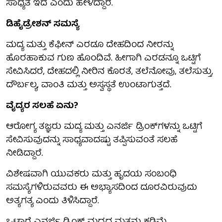
ಸಾಧ್ಯತೆ ಇದೆ ಎಂದು ಹೇಳಿದ್ದಾರೆ.
ಡಿಹೈಡ್ರೇಶನ್ ಸಮಸ್ಯೆ
ಮದ್ಯ ಮತ್ತು ಕೆಫೀನ್ ಎರಡೂ ದೇಹದಿಂದ ನೀರನ್ನು
ಹೊರಹಾಕುವ ಗುಣ ಹೊಂದಿವೆ. ಹೀಗಾಗಿ ಎರಡನ್ನೂ ಒಟ್ಟಿಗೆ
ಸೇವಿಸಿದರೆ, ದೇಹದಲ್ಲಿ ನೀರಿನ ಕೊರತೆ, ತಲೆನೋವು, ತಲೆಸುತ್ತು,
ದೌರ್ಬಲ್ಯ, ವಾಂತಿ ಮತ್ತು ಅಸ್ವಸ್ಥತೆ ಉಂಟಾಗುತ್ತದೆ.
ವೈದ್ಯರ ಸಲಹೆ ಏನು?
ಆರೋಗ್ಯ ತಜ್ಞರು ಮದ್ಯ ಮತ್ತು ಎನರ್ಜಿ ಡ್ರಿಂಕ್‌ಗಳನ್ನು ಒಟ್ಟಿಗೆ
ಸೇವಿಸುವುದನ್ನು ಸಾಧ್ಯವಾದಷ್ಟು ತಪ್ಪಿಸುವಂತೆ ಸಲಹೆ
ನೀಡಿದ್ದಾರೆ.
ವಿಶೇಷವಾಗಿ ಯುವಕರು ಮತ್ತು ಹೃದಯ ಸಂಬಂಧಿ
ಸಮಸ್ಯೆಗಳಿರುವವರು ಈ ಅಭ್ಯಾಸದಿಂದ ದೂರವಿರುವುದು
ಅತ್ಯಗತ್ಯ ಎಂದು ತಿಳಿಸಿದ್ದಾರೆ.