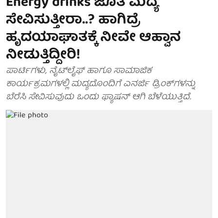
Energy drinks ಜೊತೆ ಮದ್ಯ
ಸೇವಿಸುತ್ತೀರಾ..? ಹಾಗಿದ್ರೆ
ಹೃದಯಾಘಾತಕ್ಕೆ ನೀವೇ ಆಹ್ವಾನ
ನೀಡುತ್ತಿದ್ದೀರಿ!
ಪಾರ್ಟಿಗಳು, ನೈಟ್‌ಲೈಫ್ ಹಾಗೂ ಸಾಮಾಜಿಕ
ಕಾರ್ಯಕ್ರಮಗಳಲ್ಲಿ ಮದ್ಯದೊಂದಿಗೆ ಎನರ್ಜಿ ಡ್ರಿಂಕ್‌ಗಳನ್ನು
ಬೆರೆಸಿ ಸೇವಿಸುವುದು ಒಂದು ಫ್ಯಾಷನ್‌ ಆಗಿ ಬೆಳೆಯುತ್ತಿದೆ.