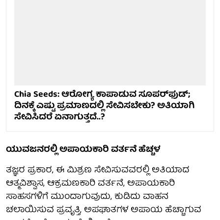
Chia Seeds: ಆರೋಗ್ಯ ಕಾಪಾಡುವ ಸೂಪರ್‌ಫುಡ್;
ದಿನಕ್ಕೆ ಎಷ್ಟು ಪ್ರಮಾಣದಲ್ಲಿ ಸೇವಿಸಬೇಕು? ಅತಿಯಾಗಿ
ಸೇವಿಸಿದರೆ ಏನಾಗುತ್ತದೆ..?
ಯುವಜನರಲ್ಲಿ ಅಪಾಯಕಾರಿ ವರ್ತನೆ ಹೆಚ್ಚಳ
ತಜ್ಞರ ಪ್ರಕಾರ, ಈ ಮಿಶ್ರಣ ಸೇವಿಸುವವರಲ್ಲಿ ಅತಿಯಾದ
ಆತ್ಮವಿಶ್ವಾಸ, ಆಕ್ರಮಣಕಾರಿ ವರ್ತನೆ, ಅಪಾಯಕಾರಿ
ಸಾಹಸಗಳಿಗೆ ಮುಂದಾಗುವುದು, ಕುಡಿದು ವಾಹನ
ಚಲಾಯಿಸುವ ಪ್ರವೃತ್ತಿ, ಅಪಘಾತಗಳ ಅಪಾಯ ಹೆಚ್ಚಾಗುವ