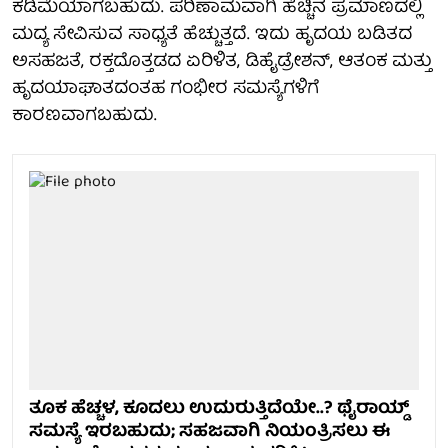
ಕಡಿಮೆಯಾಗಬಹುದು. ಪರಿಣಾಮವಾಗಿ ಹೆಚ್ಚಿನ ಪ್ರಮಾಣದಲ್ಲಿ
ಮದ್ಯ ಸೇವಿಸುವ ಸಾಧ್ಯತೆ ಹೆಚ್ಚುತ್ತದೆ. ಇದು ಹೃದಯ ಬಡಿತದ
ಅಸಹಜತೆ, ರಕ್ತದೊತ್ತಡದ ಏರಿಳಿತ, ಡಿಹೈಡ್ರೇಶನ್, ಆತಂಕ ಮತ್ತು
ಹೃದಯಾಘಾತದಂತಹ ಗಂಭೀರ ಸಮಸ್ಯೆಗಳಿಗೆ
ಕಾರಣವಾಗಬಹುದು.
ತೂಕ ಹೆಚ್ಚಳ, ಕೂದಲು ಉದುರುತ್ತಿದೆಯೇ..? ಥೈರಾಯ್ಡ್
ಸಮಸ್ಯೆ ಇರಬಹುದು; ಸಹಜವಾಗಿ ನಿಯಂತ್ರಿಸಲು ಈ