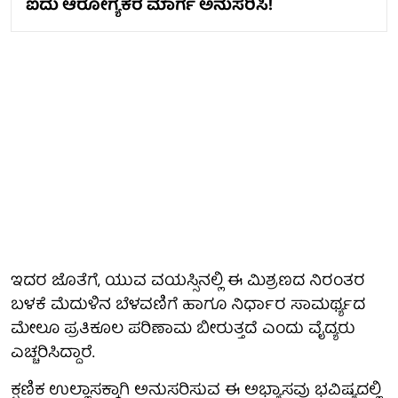
ಐದು ಆರೋಗ್ಯಕರ ಮಾರ್ಗ ಅನುಸರಿಸಿ!
ಇದರ ಜೊತೆಗೆ, ಯುವ ವಯಸ್ಸಿನಲ್ಲಿ ಈ ಮಿಶ್ರಣದ ನಿರಂತರ
ಬಳಕೆ ಮೆದುಳಿನ ಬೆಳವಣಿಗೆ ಹಾಗೂ ನಿರ್ಧಾರ ಸಾಮರ್ಥ್ಯದ
ಮೇಲೂ ಪ್ರತಿಕೂಲ ಪರಿಣಾಮ ಬೀರುತ್ತದೆ ಎಂದು ವೈದ್ಯರು
ಎಚ್ಚರಿಸಿದ್ದಾರೆ.
ಕ್ಷಣಿಕ ಉಲ್ಲಾಸಕ್ಕಾಗಿ ಅನುಸರಿಸುವ ಈ ಅಭ್ಯಾಸವು ಭವಿಷ್ಯದಲ್ಲಿ