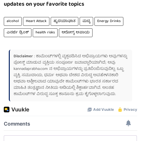
updates on your favorite topics
alcohol
Heart Attack
ಹೃದಯಾಘಾತ
ಮದ್ಯ
Energy Drinks
ಎನರ್ಜಿ ಡ್ರಿಂಕ್
health risks
ಆರೋಗ್ಯ ಅಪಾಯ
Disclaimer
: ಕಾಮೆಂಟ್‌ಗಳಲ್ಲಿ ವ್ಯಕ್ತಪಡಿಸಿದ ಅಭಿಪ್ರಾಯಗಳು ಅವುಗಳನ್ನು
ಪೋಸ್ಟ್ ಮಾಡುವ ವ್ಯಕ್ತಿಯ ಸಂಪೂರ್ಣ ಜವಾಬ್ದಾರಿಯಾಗಿದೆ; ಅವು
kannadaprabha.com
ನ ಅಭಿಪ್ರಾಯಗಳನ್ನು ಪ್ರತಿಬಿಂಬಿಸುವುದಿಲ್ಲ. ಒಬ್ಬ
ವ್ಯಕ್ತಿ, ಸಮುದಾಯ, ಧರ್ಮ ಅಥವಾ ದೇಶದ ವಿರುದ್ಧ ಅವಹೇಳನಕಾರಿ
ಅಥವಾ ಅಶ್ಲೀಲವಾದ ಯಾವುದೇ ಕಾಮೆಂಟ್‌ಗಳು ಭಾರತ ಸರ್ಕಾರದ
ಮಾಹಿತಿ ತಂತ್ರಜ್ಞಾನ ನೀತಿಯ ಅಡಿಯಲ್ಲಿ ಶಿಕ್ಷಾರ್ಹವಾಗಿವೆ. ಅಂತಹ
ಕಾಮೆಂಟ್‌ಗಳ ವಿರುದ್ಧ ಸೂಕ್ತ ಕಾನೂನು ಕ್ರಮ ಕೈಗೊಳ್ಳಲಾಗುವುದು.