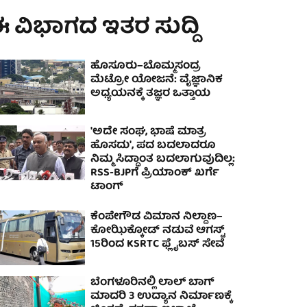
 ವಿಭಾಗದ ಇತರ ಸುದ್ದಿ
ಹೊಸೂರು–ಬೊಮ್ಮಸಂದ್ರ
ಮೆಟ್ರೋ ಯೋಜನೆ: ವೈಜ್ಞಾನಿಕ
ಅಧ್ಯಯನಕ್ಕೆ ತಜ್ಞರ ಒತ್ತಾಯ
'ಅದೇ ಸಂಘ, ಭಾಷೆ ಮಾತ್ರ
ಹೊಸದು', ಪದ ಬದಲಾದರೂ
ನಿಮ್ಮ ಸಿದ್ಧಾಂತ ಬದಲಾಗುವುದಿಲ್ಲ:
RSS-BJPಗೆ ಪ್ರಿಯಾಂಕ್‌ ಖರ್ಗೆ
ಟಾಂಗ್‌
ಕೆಂಪೇಗೌಡ ವಿಮಾನ ನಿಲ್ದಾಣ–
ಕೋಝಿಕ್ಕೋಡ್ ನಡುವೆ ಆಗಸ್ಟ್
15ರಿಂದ KSRTC ಫ್ಲೈಬಸ್ ಸೇವೆ
ಬೆಂಗಳೂರಿನಲ್ಲಿ ಲಾಲ್ ಬಾಗ್
ಮಾದರಿ 3 ಉದ್ಯಾನ ನಿರ್ಮಾಣಕ್ಕೆ