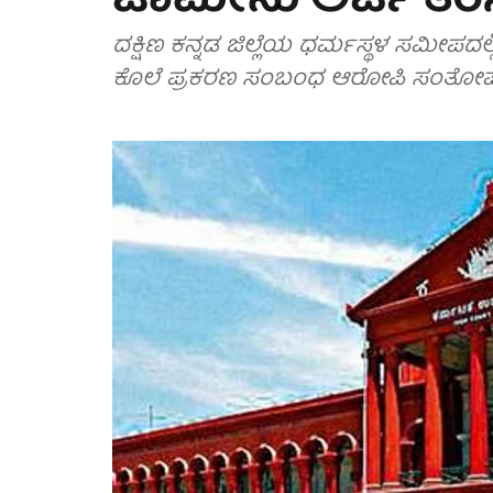
ಜಾಮೀನು ಅರ್ಜಿ ತಿರಸ
ದಕ್ಷಿಣ ಕನ್ನಡ ಜಿಲ್ಲೆಯ ಧರ್ಮಸ್ಥಳ ಸಮೀಪದಲ್ಲಿ ನಡೆದಿದ್ದ ವಿದ್ಯಾರ್ಥಿನಿ ಸೌಜನ್ಯ ಅತ್ಯಾಚಾರ ಹ
ಕೊಲೆ ಪ್ರಕರಣ ಸಂಬಂಧ ಆರೋಪಿ ಸಂತೋಷ್ ರ