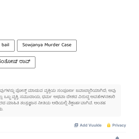
bail
Sowjanya Murder Case
ಸಂತೋಷ್ ರಾವ್
 ಅವುಗಳನ್ನು ಪೋಸ್ಟ್ ಮಾಡುವ ವ್ಯಕ್ತಿಯ ಸಂಪೂರ್ಣ ಜವಾಬ್ದಾರಿಯಾಗಿದೆ; ಅವು
ಲ್ಲ. ಒಬ್ಬ ವ್ಯಕ್ತಿ, ಸಮುದಾಯ, ಧರ್ಮ ಅಥವಾ ದೇಶದ ವಿರುದ್ಧ ಅವಹೇಳನಕಾರಿ
ಾಹಿತಿ ತಂತ್ರಜ್ಞಾನ ನೀತಿಯ ಅಡಿಯಲ್ಲಿ ಶಿಕ್ಷಾರ್ಹವಾಗಿವೆ. ಅಂತಹ
ು.