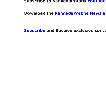
Subscribe to KannadaPrabha
YouTube
Download the
KannadaPrabha News a
Subscribe
and Receive exclusive conte