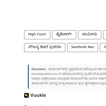
High Court
ಹೈಕೋರ್ಟ್
ಜಾಮೀನು
ಸೌಜನ್ಯ ಕೊಲೆ ಪ್ರಕರಣ
Santhosh Rao
Disclaimer
: ಕಾಮೆಂಟ್‌ಗಳಲ್ಲಿ ವ್ಯಕ್ತಪಡಿಸಿದ ಅಭಿಪ್ರಾಯಗಳು
kannadaprabha.com
ನ ಅಭಿಪ್ರಾಯಗಳನ್ನು ಪ್ರತಿಬಿಂಬಿಸುವುದಿ
ಅಥವಾ ಅಶ್ಲೀಲವಾದ ಯಾವುದೇ ಕಾಮೆಂಟ್‌ಗಳು ಭಾರತ ಸರ್ಕಾರದ ಮ
ಕಾಮೆಂಟ್‌ಗಳ ವಿರುದ್ಧ ಸೂಕ್ತ ಕಾನೂನು ಕ್ರಮ ಕೈಗೊಳ್ಳಲಾಗುವುದ