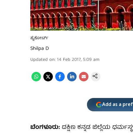
ಹೈಕೋರ್ಟ್
Shilpa D
Updated on
:
14 Feb 2017, 5:09 am
Add as a pre
ಬೆಂಗಳೂರು:
ದಕ್ಷಿಣ ಕನ್ನಡ ಜಿಲ್ಲೆಯ ಧರ್ಮಸ್ಥ