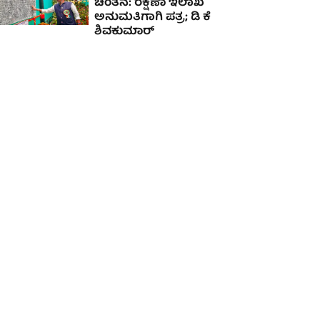
ಚಿಂತನೆ: ರಕ್ಷಣಾ ಇಲಾಖೆ
ಅನುಮತಿಗಾಗಿ ಪತ್ರ; ಡಿ ಕೆ
ಶಿವಕುಮಾರ್