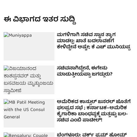
ಈ ವಿಭಾಗದ ಇತರ ಸುದ್ದಿ
ಮಗಳಿಗಾಗಿ ಸಚಿವ ಸ್ಥಾನ ತ್ಯಾಗ
ಮಾಡಲ್ಲ: ಖಾತೆ ಬದಲಾವಣೆಗೆ
ಕೇಳಿದ್ದೇನೆ ಅಷ್ಟೇ; ಕೆ ಎಚ್ ಮುನಿಯಪ್ಪ
ಸಚಿವನಾಗಿದ್ದೇನೆ, ಈಗೇನು
ಮಾಡುತ್ತೀಯಪ್ಪಾ ಜಗದ್ಗುರು?
ಅಮೆರಿಕದ ಕಾನ್ಸುಲ್ ಜನರಲ್ ಜೊತೆಗೆ
ಫಲಪ್ರದ ಸಭೆ ; ಕರ್ನಾಟಕ–ಅಮೆರಿಕ
ಕೈಗಾರಿಕಾ ಬಾಂಧವ್ಯಕ್ಕೆ ಮತ್ತಷ್ಟು ಬಲ-
ಸಚಿವ ಎಂಬಿ ಪಾಟೀಲ್!
ಬೆಂಗಳೂರು: ವರ್ಕ್ ಫ್ರಮ್ ಹೋಮ್