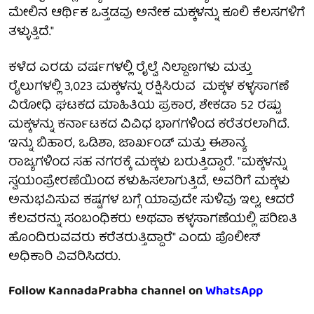
ಮೇಲಿನ ಆರ್ಥಿಕ ಒತ್ತಡವು ಅನೇಕ ಮಕ್ಕಳನ್ನು ಕೂಲಿ ಕೆಲಸಗಳಿಗೆ
ತಳ್ಳುತ್ತಿದೆ."
ಕಳೆದ ಎರಡು ವರ್ಷಗಳಲ್ಲಿ ರೈಲ್ವೆ ನಿಲ್ದಾಣಗಳು ಮತ್ತು
ರೈಲುಗಳಲ್ಲಿ 3,023 ಮಕ್ಕಳನ್ನು ರಕ್ಷಿಸಿರುವ ಮಕ್ಕಳ ಕಳ್ಳಸಾಗಣೆ
ವಿರೋಧಿ ಘಟಕದ ಮಾಹಿತಿಯ ಪ್ರಕಾರ, ಶೇಕಡಾ 52 ರಷ್ಟು
ಮಕ್ಕಳನ್ನು ಕರ್ನಾಟಕದ ವಿವಿಧ ಭಾಗಗಳಿಂದ ಕರೆತರಲಾಗಿದೆ.
ಇನ್ನು ಬಿಹಾರ, ಒಡಿಶಾ, ಜಾರ್ಖಂಡ್ ಮತ್ತು ಈಶಾನ್ಯ
ರಾಜ್ಯಗಳಿಂದ ಸಹ ನಗರಕ್ಕೆ ಮಕ್ಕಳು ಬರುತ್ತಿದ್ದಾರೆ. "ಮಕ್ಕಳನ್ನು
ಸ್ವಯಂಪ್ರೇರಣೆಯಿಂದ ಕಳುಹಿಸಲಾಗುತ್ತಿದೆ, ಅವರಿಗೆ ಮಕ್ಕಳು
ಅನುಭವಿಸುವ ಕಷ್ಟಗಳ ಬಗ್ಗೆ ಯಾವುದೇ ಸುಳಿವು ಇಲ್ಲ, ಆದರೆ
ಕೆಲವರನ್ನು ಸಂಬಂಧಿಕರು ಅಥವಾ ಕಳ್ಳಸಾಗಣೆಯಲ್ಲಿ ಪರಿಣತಿ
ಹೊಂದಿರುವವರು ಕರೆತರುತ್ತಿದ್ದಾರೆ" ಎಂದು ಪೊಲೀಸ್
ಅಧಿಕಾರಿ ವಿವರಿಸಿದರು.
Follow KannadaPrabha channel on
WhatsApp