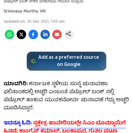
ಪೆಟ್ರೋಲ್ ಬಂಕ್ ನೌಕರ ಪರಶುರಾಮ ಗೆಲುವಿನ ಸಂಭ್ರಮ
Srinivasa Murthy VN
Updated on
:
30 Dec 2021, 7:45 am
Add as a preferred source
on Google
ಯಾದಗಿರಿ:
ಕರ್ನಾಟಕ ಸ್ಥಳೀಯ ಸಂಸ್ಥೆ ಚುನಾವಣಾ
ಫಲಿತಾಂಶದಲ್ಲಿ ಅಚ್ಚರಿ ಎಂಬಂತೆ ಪೆಟ್ರೋಲ್ ಬಂಕ್ ನಲ್ಲಿ
ಪೆಟ್ರೋಲ್ ಹಾಕುವ ಯುವಕನೋರ್ವ ಚುನಾವಣೆ ಗೆದ್ದು ಅಚ್ಚರಿ
ಮೂಡಿಸಿದ್ದಾರೆ.
ಇದನ್ನೂ ಓದಿ:
ಸ್ವಕ್ಷೇತ್ರ ಹಾವೇರಿಯಲ್ಲೇ ಸಿಎಂ ಬೊಮ್ಮಾಯಿಗೆ
ಹಿನ್ನಡೆ; ಕಾಂಗ್ರೆಸ್ ಕಮಾಲ್, ಬಂಕಾಪುರ, ಗುತ್ತಲ ಪಟ್ಟಣ