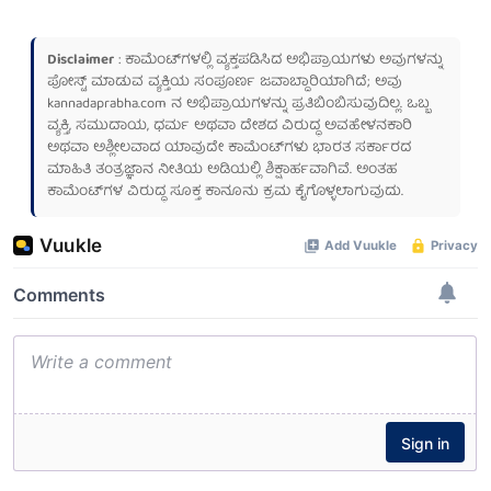
Disclaimer
: ಕಾಮೆಂಟ್‌ಗಳಲ್ಲಿ ವ್ಯಕ್ತಪಡಿಸಿದ ಅಭಿಪ್ರಾಯಗಳು ಅವುಗಳನ್ನು
ಪೋಸ್ಟ್ ಮಾಡುವ ವ್ಯಕ್ತಿಯ ಸಂಪೂರ್ಣ ಜವಾಬ್ದಾರಿಯಾಗಿದೆ; ಅವು
kannadaprabha.com
ನ ಅಭಿಪ್ರಾಯಗಳನ್ನು ಪ್ರತಿಬಿಂಬಿಸುವುದಿಲ್ಲ. ಒಬ್ಬ
ವ್ಯಕ್ತಿ, ಸಮುದಾಯ, ಧರ್ಮ ಅಥವಾ ದೇಶದ ವಿರುದ್ಧ ಅವಹೇಳನಕಾರಿ
ಅಥವಾ ಅಶ್ಲೀಲವಾದ ಯಾವುದೇ ಕಾಮೆಂಟ್‌ಗಳು ಭಾರತ ಸರ್ಕಾರದ
ಮಾಹಿತಿ ತಂತ್ರಜ್ಞಾನ ನೀತಿಯ ಅಡಿಯಲ್ಲಿ ಶಿಕ್ಷಾರ್ಹವಾಗಿವೆ. ಅಂತಹ
ಕಾಮೆಂಟ್‌ಗಳ ವಿರುದ್ಧ ಸೂಕ್ತ ಕಾನೂನು ಕ್ರಮ ಕೈಗೊಳ್ಳಲಾಗುವುದು.