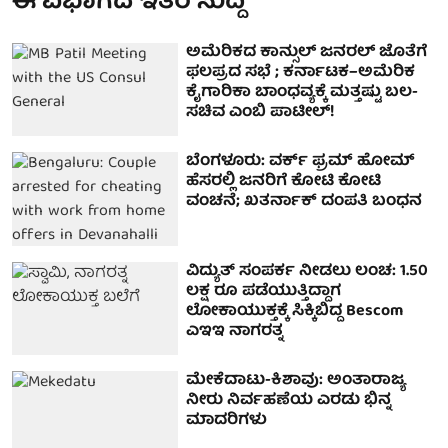
ಈ ವಿಭಾಗದ ಇತರ ಸುದ್ದಿ
ಅಮೆರಿಕದ ಕಾನ್ಸುಲ್ ಜನರಲ್ ಜೊತೆಗೆ
ಫಲಪ್ರದ ಸಭೆ ; ಕರ್ನಾಟಕ–ಅಮೆರಿಕ
ಕೈಗಾರಿಕಾ ಬಾಂಧವ್ಯಕ್ಕೆ ಮತ್ತಷ್ಟು ಬಲ-
ಸಚಿವ ಎಂಬಿ ಪಾಟೀಲ್!
ಬೆಂಗಳೂರು: ವರ್ಕ್ ಫ್ರಮ್ ಹೋಮ್
ಹೆಸರಲ್ಲಿ ಜನರಿಗೆ ಕೋಟಿ ಕೋಟಿ
ವಂಚನೆ; ಖತರ್ನಾಕ್ ದಂಪತಿ ಬಂಧನ
ವಿದ್ಯುತ್ ಸಂಪರ್ಕ ನೀಡಲು ಲಂಚ: 1.50
ಲಕ್ಷ ರೂ ಪಡೆಯುತ್ತಿದ್ದಾಗ
ಲೋಕಾಯುಕ್ತಕ್ಕೆ ಸಿಕ್ಕಿಬಿದ್ದ Bescom
ಎಇಇ ನಾಗರತ್ನ
ಮೇಕೆದಾಟು-ಕಿಶಾವು: ಅಂತಾರಾಜ್ಯ
ನೀರು ನಿರ್ವಹಣೆಯ ಎರಡು ಭಿನ್ನ
ಮಾದರಿಗಳು