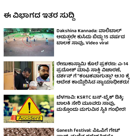
ಈ ವಿಭಾಗದ ಇತರ ಸುದ್ದಿ
Dakshina Kannada: ವಾಲಿಬಾಲ್
ಆಡುತ್ತಲೇ ಕುಸಿದು ಬಿದ್ದು 15 ವರ್ಷದ
ಬಾಲಕ ಸಾವು, Video viral
ರೇಣುಕಾಸ್ವಾಮಿ ಕೊಲೆ ಪ್ರಕರಣ: ಎ-14
ಪ್ರದೋಶ್ ಮಾಫಿ ಸಾಕ್ಷಿ ವಿಚಾರಣೆ,
ದರ್ಶನ್ ಗೆ "ಕಂಟಕವಾಗುತ್ತಾ? ಆ.10 ಕ್ಕೆ
ಆದೇಶ ಕಾಯ್ದಿರಿಸಿದ ನ್ಯಾಯಾಧೀಶರು!
ಬೆಳಗಾವಿ: KSRTC ಬಸ್-ಬೈಕ್ ಡಿಕ್ಕಿ;
ಬಾಲಕಿ ಸೇರಿ ಮೂವರು ಸಾವು,
ಮತ್ತೊಂದು ಮಗುವಿನ ಸ್ಥಿತಿ ಗಂಭೀರ!
Ganesh festival: ಪಿಒಪಿಗೆ ಗೇಟ್