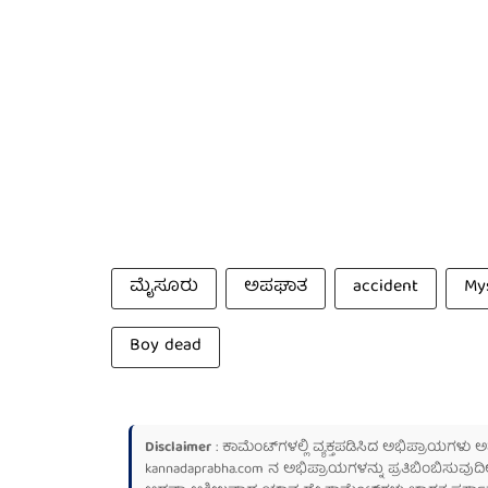
ಮೈಸೂರು
ಅಪಘಾತ
accident
My
Boy dead
Disclaimer
: ಕಾಮೆಂಟ್‌ಗಳಲ್ಲಿ ವ್ಯಕ್ತಪಡಿಸಿದ ಅಭಿಪ್ರಾಯಗಳು
kannadaprabha.com
ನ ಅಭಿಪ್ರಾಯಗಳನ್ನು ಪ್ರತಿಬಿಂಬಿಸುವುದಿ