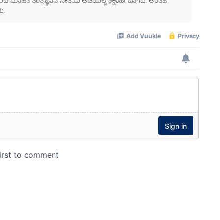
ಾಹಿತಿ ತಂತ್ರಜ್ಞಾನ ನೀತಿಯ ಅಡಿಯಲ್ಲಿ ಶಿಕ್ಷಾರ್ಹವಾಗಿವೆ. ಅಂತಹ
ು.