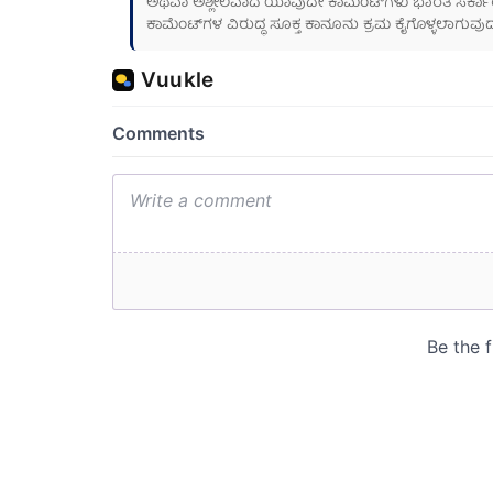
ಅಥವಾ ಅಶ್ಲೀಲವಾದ ಯಾವುದೇ ಕಾಮೆಂಟ್‌ಗಳು ಭಾರತ ಸರ್ಕಾರದ ಮ
ಕಾಮೆಂಟ್‌ಗಳ ವಿರುದ್ಧ ಸೂಕ್ತ ಕಾನೂನು ಕ್ರಮ ಕೈಗೊಳ್ಳಲಾಗುವುದ