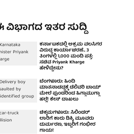
 ವಿಭಾಗದ ಇತರ ಸುದ್ದಿ
ಕರ್ನಾಟಕದಲ್ಲಿ ಅಕ್ರಮ ವಲಸಿಗರ
ವಿರುದ್ಧ ಕಾರ್ಯಾಚರಣೆ.. 3
ತಿಂಗಳಲ್ಲಿ 1,000 ಮಂದಿ ಪತ್ತೆ:
ಸಚಿವ Priyank Kharge
ಹೇಳಿದ್ದೇನು?
ಬೆಂಗಳೂರು: ಹಿಂದಿ
ಮಾತನಾಡದ್ದಕ್ಕೆ ಡೆಲಿವರಿ ಬಾಯ್
ಮೇಲೆ ಪುಂಡರಿಂದ ಹಿಗ್ಗಾಮುಗ್ಗಾ
ಹಲ್ಲೆ! ಕೇಸ್ ದಾಖಲು
ಚಿಕ್ಕಮಗಳೂರು: ಸಿಲಿಂಡರ್
ಲಾರಿಗೆ ಕಾರು ಡಿಕ್ಕಿ, ಮೂವರು
ದುರ್ಮರಣ, ಇಬ್ಬರಿಗೆ ಗಂಭೀರ
ಗಾಯ!