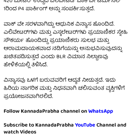
420 ಮೀಟರ್ ಉದ್ದದ ಎಲಿವೇಟೆಡ್ ವಾಕ್‌ವೇ ಟರ್ಮಿನಲ್
1ರಿಂದ P4 ಪಾರ್ಕಿಂಗ್ ಅನ್ನು ಸಂಪರ್ಕಿಸುತ್ತದೆ.
ವಾಕ್ ವೇ ಸರಳವಾಗಿದ್ದು ಆಧುನಿಕ ವಿನ್ಯಾಸ ಹೊಂದಿದೆ.
ಎಲಿವೇಟರ್‌ಗಳು ಮತ್ತು ಎಸ್ಕಲೇಟರ್‌ಗಳು ಪ್ರಯಾಣಿಕರ ಸ್ನೇಹಿ
ಸೌಕರ್ಯ ಹೊಂದಿದ್ದು ಪ್ರಯಾಣಿಕರು ಸುಲಭ ಮತ್ತು
ಆರಾಮದಾಯಕವಾದ ನಡಿಗೆಯನ್ನು ಅನುಭವಿಸುವುದನ್ನು
ಖಚಿತಪಡಿಸುತ್ತದೆ ಎಂದು BLR ವಿಮಾನ ನಿಲ್ದಾಣವು
ಹೇಳಿಕೆಯಲ್ಲಿ ತಿಳಿಸಿದೆ.
ವಿನ್ಯಾಸವು ಒಳಗೆ ಬರುವವರಿಗೆ ಆದ್ಯತೆ ನೀಡುತ್ತದೆ. ಇದು
ಹಿರಿಯ ನಾಗರಿಕ ಮತ್ತು ನಿಧನವಾಗಿ ಚಲಿಸುವಂತ ವ್ಯಕ್ತಿಗಳಿಗೆ
ಪ್ರಯೋಜನವಾಗಿರಲಿದೆ.
Follow KannadaPrabha channel on
WhatsApp
Subscribe to KannadaPrabha
YouTube
Channel and
watch Videos