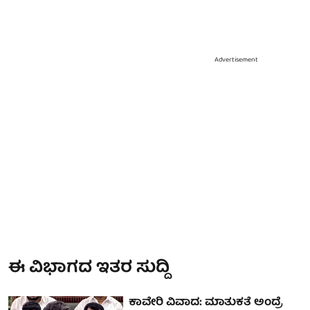
Advertisement
ಈ ವಿಭಾಗದ ಇತರ ಸುದ್ದಿ
ಕಾವೇರಿ ವಿವಾದ: ಮಾತುಕತೆ ಅಂದ್ರೆ