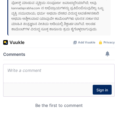
ಪೋಸ್ಟ್ ಮಾಡುವ ವ್ಯಕ್ತಿಯ ಸಂಪೂರ್ಣ ಜವಾಬ್ದಾರಿಯಾಗಿದೆ; ಅವು
kannadaprabha.com
ನ ಅಭಿಪ್ರಾಯಗಳನ್ನು ಪ್ರತಿಬಿಂಬಿಸುವುದಿಲ್ಲ. ಒಬ್ಬ
ವ್ಯಕ್ತಿ, ಸಮುದಾಯ, ಧರ್ಮ ಅಥವಾ ದೇಶದ ವಿರುದ್ಧ ಅವಹೇಳನಕಾರಿ
ಅಥವಾ ಅಶ್ಲೀಲವಾದ ಯಾವುದೇ ಕಾಮೆಂಟ್‌ಗಳು ಭಾರತ ಸರ್ಕಾರದ
ಮಾಹಿತಿ ತಂತ್ರಜ್ಞಾನ ನೀತಿಯ ಅಡಿಯಲ್ಲಿ ಶಿಕ್ಷಾರ್ಹವಾಗಿವೆ. ಅಂತಹ
ಕಾಮೆಂಟ್‌ಗಳ ವಿರುದ್ಧ ಸೂಕ್ತ ಕಾನೂನು ಕ್ರಮ ಕೈಗೊಳ್ಳಲಾಗುವುದು.