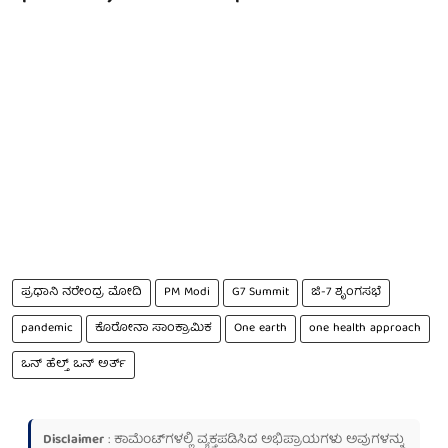
ಪ್ರಧಾನಿ ನರೇಂದ್ರ ಮೋದಿ
PM Modi
G7 Summit
ಜಿ-7 ಶೃಂಗಸಭೆ
pandemic
ಕೊರೋನಾ ಸಾಂಕ್ರಾಮಿಕ
One earth
one health approach
ಒನ್ ಹೆಲ್ತ್ ಒನ್ ಅರ್ತ್
Disclaimer
: ಕಾಮೆಂಟ್‌ಗಳಲ್ಲಿ ವ್ಯಕ್ತಪಡಿಸಿದ ಅಭಿಪ್ರಾಯಗಳು ಅವುಗಳನ್ನು