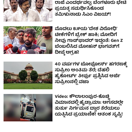
ರಾಜಿ ಎಂದರ್ಥವಲ್ಲ; ಬೆಂಗಳೂರು ಭೇಟಿ
ಪ್ರಯತ್ನ ಸಮರ್ಥಿಸಿಕೊಂಡ
ತಮಿಳುನಾಡು ಸಿಎಂ ವಿಜಯ್!
ಮೊದಲು BJPಯ 'ದೇಶ ವಿರೋಧಿ'
ಟೀಕೆಗಳಿಗೆ ಬ್ರೇಕ್ ಹಾಕಿ; ಮೋದಿಗೆ
ನೀವು ಗಾಡ್‌ಫಾದರ್ ಇದ್ದಂತೆ: Gen Z
ಬೆಂಬಲಿಸಿದ ಮೋಹನ್ ಭಾಗವತ್​ಗೆ
ದೀಪ್ಕೆ ಆಗ್ರಹ!
40 ವರ್ಷಗಳ ಬೋಫೋರ್ಸ್ ಹಗರಣಕ್ಕೆ
ಸುಪ್ರೀಂ ಅಂತಿಮ ತೆರೆ; ದೆಹಲಿ
ಹೈಕೋರ್ಟ್ ತೀರ್ಪು ಪ್ರಶ್ನಿಸಿದ ಅರ್ಜಿ
ಸುಪ್ರೀಂನಲ್ಲಿ ವಜಾ
Video: ಕೌಲಾಲಂಪುರ-ಕೊಚ್ಚಿ
ವಿಮಾನದಲ್ಲಿ ಹೈಡ್ರಾಮಾ: ಆಗಸದಲ್ಲೇ
ತುರ್ತು ನಿರ್ಗಮನ ದ್ವಾರ ತೆರೆಯಲು
ಯತ್ನಿಸಿದ ಪ್ರಯಾಣಿಕ! ಆತಂಕ ಸೃಷ್ಟಿ!