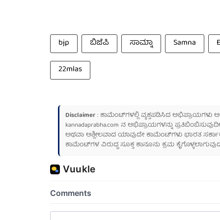
bjp
ಬಿಜೆಪಿ
ಸಾಮ್ನಾ
Samna
22mlas
Disclaimer
: ಕಾಮೆಂಟ್‌ಗಳಲ್ಲಿ ವ್ಯಕ್ತಪಡಿಸಿದ ಅಭಿಪ್ರಾಯಗಳು
kannadaprabha.com
ನ ಅಭಿಪ್ರಾಯಗಳನ್ನು ಪ್ರತಿಬಿಂಬಿಸುವುದಿ
ಅಥವಾ ಅಶ್ಲೀಲವಾದ ಯಾವುದೇ ಕಾಮೆಂಟ್‌ಗಳು ಭಾರತ ಸರ್ಕಾರದ ಮ
ಕಾಮೆಂಟ್‌ಗಳ ವಿರುದ್ಧ ಸೂಕ್ತ ಕಾನೂನು ಕ್ರಮ ಕೈಗೊಳ್ಳಲಾಗುವುದ