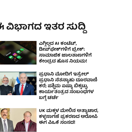
 ವಿಭಾಗದ ಇತರ ಸುದ್ದಿ
ಎಗ್ಗಿಲ್ಲದ AI ಕಂಟೆಟ್,
ಡೀಪ್‌ಫೇಕ್‌ಗಳಿಗೆ ಬ್ರೇಕ್:
ಸಾಮಾಜಿಕ ಜಾಲತಾಣಗಳಿಗೆ
ಕೇಂದ್ರದ ಹೊಸ ನಿಯಮ!
ಪ್ರಧಾನಿ ಮೋದಿಗೆ ಇಸ್ರೇಲ್
ಪ್ರಧಾನಿ ನೆತನ್ಯಾಹು ದೂರವಾಣಿ
ಕರೆ; ಪಶ್ಚಿಮ ಏಷ್ಯಾ ಬಿಕ್ಕಟ್ಟು,
ಕಾರ್ಯತಂತ್ರದ ಸಂಬಂಧಗಳ
ಬಗ್ಗೆ ಚರ್ಚೆ
UK ಮಕ್ಕಳ ಮೇಲಿನ ಅತ್ಯಾಚಾರ,
ಕಳ್ಳಸಾಗಣೆ ಪ್ರಕರಣದ ಆರೋಪಿ
ಈಗ ಪಿಒಕೆ ಸಂಸದ!