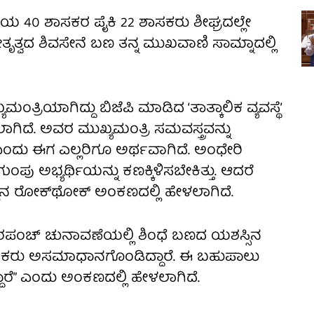
ೆಯ 40 ಶಾಸಕರ ಪೈಕಿ 22 ಶಾಸಕರು ಶೀಘ್ರದಲ್ಲೇ
ನೇತೃತ್ವದ ಶಿವಸೇನೆ ಬಣ ತನ್ನ ಮುಖವಾಣಿ ಸಾಮ್ನಾದಲ್ಲಿ
ತ್ರಿಯಾಗಿದ್ದು ಬಿಜೆಪಿ ಮಾಡಿದ ‘ತಾತ್ಕಾಲಿಕ ವ್ಯವಸ್ಥೆ’
ಗಿದೆ. ಅವರ ಮುಖ್ಯಮಂತ್ರಿ ಸಮವಸ್ತ್ರವನ್ನು
ು ಈಗ ಎಲ್ಲರಿಗೂ ಅರ್ಥವಾಗಿದೆ. ಅಂಧೇರಿ
 ಅಭ್ಯರ್ಥಿಯನ್ನು ಕಣಕ್ಕಿಳಿಸಬೇಕಿತ್ತು. ಆದರೆ
ದಲ್ಲಿನ ರೋಕ್‌ಥೋಕ್ ಅಂಕಣದಲ್ಲಿ ಹೇಳಲಾಗಿದೆ.
ಸರಪಂಚ್ ಚುನಾವಣೆಯಲ್ಲಿ ಶಿಂಧೆ ಬಣದ ಯಶಸ್ಸಿನ
22 ಶಾಸಕರು ಅಸಮಾಧಾನಗೊಂಡಿದ್ದಾರೆ. ಈ ಬಹುಪಾಲು
ಾರೆ” ಎಂದು ಅಂಕಣದಲ್ಲಿ ಹೇಳಲಾಗಿದೆ.