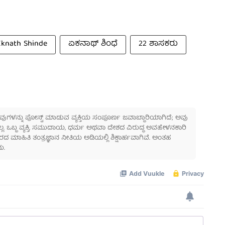
Eknath Shinde
ಏಕನಾಥ್ ಶಿಂಧೆ
22 ಶಾಸಕರು
 ಅವುಗಳನ್ನು ಪೋಸ್ಟ್ ಮಾಡುವ ವ್ಯಕ್ತಿಯ ಸಂಪೂರ್ಣ ಜವಾಬ್ದಾರಿಯಾಗಿದೆ; ಅವು
ಲ್ಲ. ಒಬ್ಬ ವ್ಯಕ್ತಿ, ಸಮುದಾಯ, ಧರ್ಮ ಅಥವಾ ದೇಶದ ವಿರುದ್ಧ ಅವಹೇಳನಕಾರಿ
ಾಹಿತಿ ತಂತ್ರಜ್ಞಾನ ನೀತಿಯ ಅಡಿಯಲ್ಲಿ ಶಿಕ್ಷಾರ್ಹವಾಗಿವೆ. ಅಂತಹ
ು.