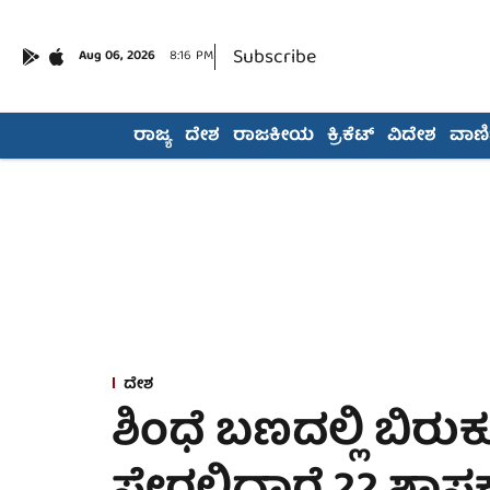
Subscribe
Aug 06, 2026
8:16 PM
ರಾಜ್ಯ
ದೇಶ
ರಾಜಕೀಯ
ಕ್ರಿಕೆಟ್
ವಿದೇಶ
ವಾಣಿಜ
ದೇಶ
ಶಿಂಧೆ ಬಣದಲ್ಲಿ ಬಿರುಕು;