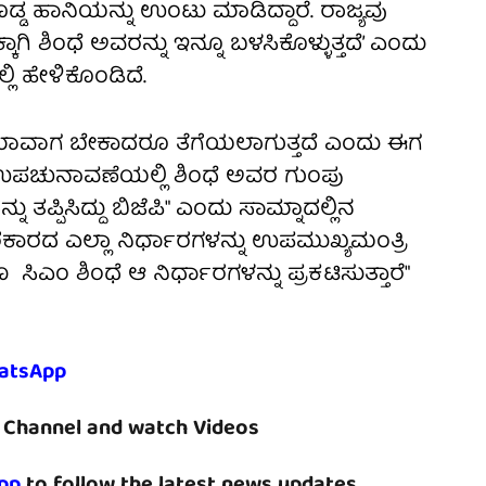
ೊಡ್ಡ ಹಾನಿಯನ್ನು ಉಂಟು ಮಾಡಿದ್ದಾರೆ. ರಾಜ್ಯವು
್ಕಾಗಿ ಶಿಂಧೆ ಅವರನ್ನು ಇನ್ನೂ ಬಳಸಿಕೊಳ್ಳುತ್ತದೆ’ ಎಂದು
ಲಿ ಹೇಳಿಕೊಂಡಿದೆ.
ನು ಯಾವಾಗ ಬೇಕಾದರೂ ತೆಗೆಯಲಾಗುತ್ತದೆ ಎಂದು ಈಗ
 ಉಪಚುನಾವಣೆಯಲ್ಲಿ ಶಿಂಧೆ ಅವರ ಗುಂಪು
ನು ತಪ್ಪಿಸಿದ್ದು ಬಿಜೆಪಿ" ಎಂದು ಸಾಮ್ನಾದಲ್ಲಿನ
ಾರದ ಎಲ್ಲಾ ನಿರ್ಧಾರಗಳನ್ನು ಉಪಮುಖ್ಯಮಂತ್ರಿ
ೂ ಸಿಎಂ ಶಿಂಧೆ ಆ ನಿರ್ಧಾರಗಳನ್ನು ಪ್ರಕಟಿಸುತ್ತಾರೆ"
atsApp
Channel and watch Videos
pp
to follow the latest news updates