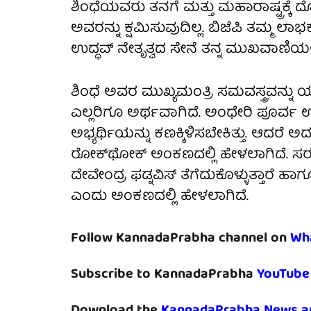
ಶಿಂಧೆಯವರು ತನಗೆ ಮತ್ತು ಮಹಾರಾಷ್ಟ್ರಕ್ಕೆ ದ
ಅವರನ್ನು ಕ್ಷಮಿಸುವುದಿಲ್ಲ. ಬಿಜೆಪಿ ತಮ್ಮ ಲಾಭಕ
ಉದ್ಧವ್ ನೇತೃತ್ವದ ಸೇನೆ ತನ್ನ ಮುಖವಾಣಿಯಲ್
ಶಿಂಧೆ ಅವರ ಮುಖ್ಯಮಂತ್ರಿ ಸಮವಸ್ತ್ರವನ್
ಎಲ್ಲರಿಗೂ ಅರ್ಥವಾಗಿದೆ. ಅಂಧೇರಿ ಪೂರ್ವ
ಅಭ್ಯರ್ಥಿಯನ್ನು ಕಣಕ್ಕಿಳಿಸಬೇಕಿತ್ತು. ಆದರೆ ಅದನ್
ರೋಕ್‌ಥೋಕ್ ಅಂಕಣದಲ್ಲಿ ಹೇಳಲಾಗಿದೆ. ಸರಕ
ದೇವೇಂದ್ರ ಫಡ್ನವಿಸ್ ತೆಗೆದುಕೊಳ್ಳುತ್ತಾರೆ ಹಾಗ
ಎಂದು ಅಂಕಣದಲ್ಲಿ ಹೇಳಲಾಗಿದೆ.
Follow KannadaPrabha channel on
Wh
Subscribe to KannadaPrabha
YouTube
Download the
KannadaPrabha News a