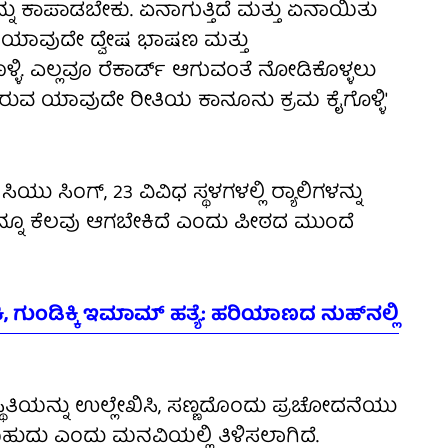
ನ್ನು ಕಾಪಾಡಬೇಕು. ಏನಾಗುತ್ತಿದೆ ಮತ್ತು ಏನಾಯಿತು
ಳೆ ಯಾವುದೇ ದ್ವೇಷ ಭಾಷಣ ಮತ್ತು
ಿ. ಎಲ್ಲವೂ ರೆಕಾರ್ಡ್ ಆಗುವಂತೆ ನೋಡಿಕೊಳ್ಳಲು
್ಯವಿರುವ ಯಾವುದೇ ರೀತಿಯ ಕಾನೂನು ಕ್ರಮ ಕೈಗೊಳ್ಳಿ'
ಯು ಸಿಂಗ್, 23 ವಿವಿಧ ಸ್ಥಳಗಳಲ್ಲಿ ರ‍್ಯಾಲಿಗಳನ್ನು
, ಇನ್ನೂ ಕೆಲವು ಆಗಬೇಕಿದೆ ಎಂದು ಪೀಠದ ಮುಂದೆ
, ಗುಂಡಿಕ್ಕಿ ಇಮಾಮ್ ಹತ್ಯೆ: ಹರಿಯಾಣದ ನುಹ್‌ನಲ್ಲಿ
ಿಸ್ಥಿತಿಯನ್ನು ಉಲ್ಲೇಖಿಸಿ, ಸಣ್ಣದೊಂದು ಪ್ರಚೋದನೆಯು
ಬಹುದು ಎಂದು ಮನವಿಯಲ್ಲಿ ತಿಳಿಸಲಾಗಿದೆ.