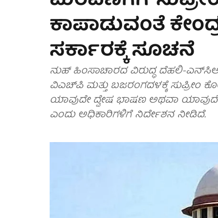
ಮೆರವಣಿಗೆಗೆ 'ಸುಪ್ರೀಂ
ಕಾಪಾಡುವಂತೆ ಕೇಂದ್ರ,
ಸರ್ಕಾರಕ್ಕೆ ಸೂಚನೆ
ನುಹ್ ಹಿಂಸಾಚಾರದ ವಿರುದ್ಧ ದೆಹಲಿ-ಎನ್‌ಸಿಆ
ವಿಎಚ್‌ಪಿ ಮತ್ತು ಬಜರಂಗದಳಕ್ಕೆ ಸುಪ್ರೀಂ 
ಯಾವುದೇ ದ್ವೇಷ ಭಾಷಣ ಅಥವಾ ಯಾವುದೇ ರ
ಎಂದು ಅಧಿಕಾರಿಗಳಿಗೆ ನಿರ್ದೇಶನ ನೀಡಿದೆ.