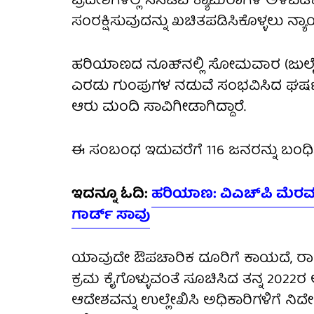
ಪ್ರದೇಶಗಳಲ್ಲಿ ಸಿಸಿಟಿವಿ ಕ್ಯಾಮೆರಾಗಳ ಅಳವಡಿ
ಸಂರಕ್ಷಿಸುವುದನ್ನು ಖಚಿತಪಡಿಸಿಕೊಳ್ಳಲು ನ
ಹರಿಯಾಣದ ನೂಹ್‌ನಲ್ಲಿ ಸೋಮವಾರ (ಜುಲೈ 3
ಎರಡು ಗುಂಪುಗಳ ನಡುವೆ ಸಂಭವಿಸಿದ ಘರ್ಷಣ
ಆರು ಮಂದಿ ಸಾವಿಗೀಡಾಗಿದ್ದಾರೆ.
ಈ ಸಂಬಂಧ ಇದುವರೆಗೆ 116 ಜನರನ್ನು ಬಂಧಿಸಲ
ಇದನ್ನೂ ಓದಿ:
ಹರಿಯಾಣ: ವಿಎಚ್‌ಪಿ ಮೆರವ
ಗಾರ್ಡ್‌ ಸಾವು
ಯಾವುದೇ ಔಪಚಾರಿಕ ದೂರಿಗೆ ಕಾಯದೆ, ರಾಜ್ಯ 
ಕ್ರಮ ಕೈಗೊಳ್ಳುವಂತೆ ಸೂಚಿಸಿದ ತನ್ನ 20
ಆದೇಶವನ್ನು ಉಲ್ಲೇಖಿಸಿ ಅಧಿಕಾರಿಗಳಿಗೆ ನಿರ್ದ