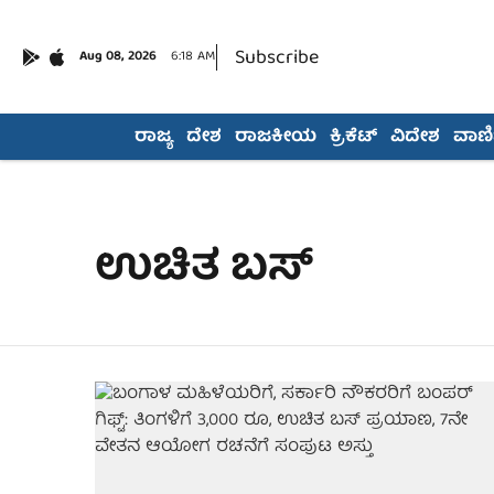
Subscribe
Aug 08, 2026
6:18 AM
ರಾಜ್ಯ
ದೇಶ
ರಾಜಕೀಯ
ಕ್ರಿಕೆಟ್
ವಿದೇಶ
ವಾಣಿಜ
ಉಚಿತ ಬಸ್