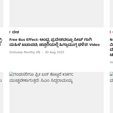
ದೇಶ
್:
Free Bus Effect: ಆಂಧ್ರ ಪ್ರದೇಶದಲ್ಲೂ ಸೀಟ್ ಗಾಗಿ
N
ನ
ಮಹಿಳೆ ಜಟಾಪಟಿ; ಚಪ್ಪಲಿಯಲ್ಲಿ ಹಿಗ್ಗಾಮುಗ್ಗ ಥಳಿತ! Video
ವ
ದ
Srinivasa Murthy VN
30 Aug 2025
ಚ
V