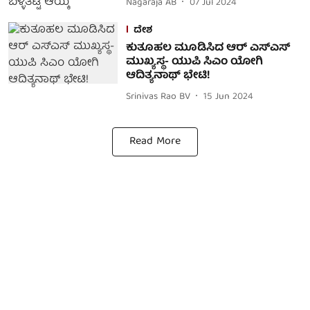
Nagaraja AB
07 Jul 2024
ದೇಶ
ಕುತೂಹಲ ಮೂಡಿಸಿದ ಆರ್ ಎಸ್ಎಸ್
ಮುಖ್ಯಸ್ಥ- ಯುಪಿ ಸಿಎಂ ಯೋಗಿ
ಆದಿತ್ಯನಾಥ್ ಭೇಟಿ!
Srinivas Rao BV
15 Jun 2024
Read More