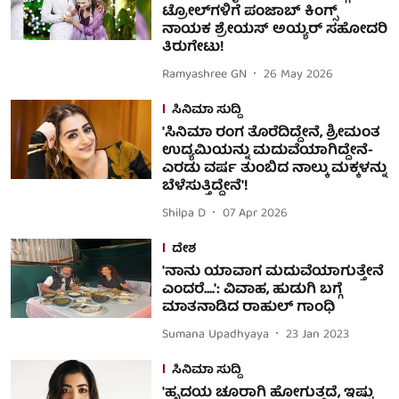
ಟ್ರೋಲ್‌ಗಳಿಗೆ ಪಂಜಾಬ್ ಕಿಂಗ್ಸ್
ನಾಯಕ ಶ್ರೇಯಸ್ ಅಯ್ಯರ್ ಸಹೋದರಿ
ತಿರುಗೇಟು!
Ramyashree GN
26 May 2026
ಸಿನಿಮಾ ಸುದ್ದಿ
'ಸಿನಿಮಾ ರಂಗ ತೊರೆದಿದ್ದೇನೆ, ಶ್ರೀಮಂತ
ಉದ್ಯಮಿಯನ್ನು ಮದುವೆಯಾಗಿದ್ದೇನೆ-
ಎರಡು ವರ್ಷ ತುಂಬಿದ ನಾಲ್ಕು ಮಕ್ಕಳನ್ನು
ಬೆಳೆಸುತ್ತಿದ್ದೇನೆ'!
Shilpa D
07 Apr 2026
ದೇಶ
'ನಾನು ಯಾವಾಗ ಮದುವೆಯಾಗುತ್ತೇನೆ
ಎಂದರೆ....': ವಿವಾಹ, ಹುಡುಗಿ ಬಗ್ಗೆ
ಮಾತನಾಡಿದ ರಾಹುಲ್ ಗಾಂಧಿ
Sumana Upadhyaya
23 Jan 2023
ಸಿನಿಮಾ ಸುದ್ದಿ
'ಹೃದಯ ಚೂರಾಗಿ ಹೋಗುತ್ತದೆ, ಇಷ್ಟು