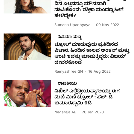
ದಿನ ಎಲ್ಲವನ್ನೂ ಮೌನವಾಗಿ
ಸಹಿಸಿಕೊಂಡೆ': ರಶ್ಮಿಕಾ ಮಂದಣ್ಣ ಹೀಗೆ
ಹೇಳಿದ್ದೇಕೆ?
Sumana Upadhyaya
09 Nov 2022
ಸಿನಿಮಾ ಸುದ್ದಿ
ಟ್ರೋಲ್ ಮಾಡುವುದು ಪ್ರತಿದಿನದ
ವಿಚಾರ, ಹಿಂದಿನ ಕಾಲದ ಅಂಕಲ್ ಮತ್ತು
ಆಂಟಿ ಇದನ್ನು ಮಾಡುತ್ತಿದ್ದರು: ವಿಜಯ್
ದೇವರಕೊಂಡ
Ramyashree GN
16 Aug 2022
ರಾಜಕೀಯ
ನಿಖಿಲ್ ಎಲ್ಲಿದ್ದೀಯಪ್ಪಾ'ಆಯ್ತು ಈಗ
ಮಿಣಿ ಮಿಣಿ ಟ್ರೋಲ್ : ಹೆಚ್. ಡಿ.
ಕುಮಾರಸ್ವಾಮಿ ಕಿಡಿ
Nagaraja AB
28 Jan 2020